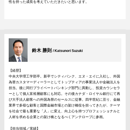
性を持った成長を考えていただきたいと思います。
鈴木 勝則
/ Katsunori Suzuki
【経歴】
中央大学理工学部卒。新卒でシティバンク、エヌ・エイに入社し、外国
為替カスタマーディーラーとしてトップティアの事業法人や金融法人を
担当。後に同行プライベートバンキング部門に異動し、投資カウンセラ
ーとして個人富裕層顧客にも対応。その後カナダ・ロイヤル銀行にて再
び大手法人顧客への外国為替のセールスに従事。四半世紀に亘り、金融
業界で多様な顧客と国際金融市場との架け橋役を担ってきたが、テーマ
を社会で最も重要な「人」に変え、向上心を持つプロフェッショナルと
人材を求める企業との架け橋となるべくアンテロープに参画。
【担当領域／実績】