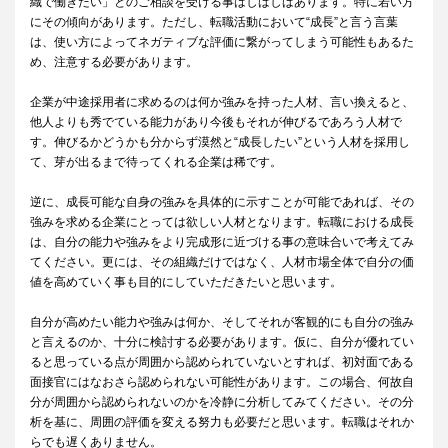
織で働きたい」とのご相談を受ける事はしばしばあります。特に若い方
にその傾向があります。ただし、転職活動において“成長”と言う言葉
は、使い方によってネガティブな評価に繋がってしまう可能性もあるた
め、注意する必要があります。
企業が中途採用者に求めるのは何か強みを持った人材、言い換えると、
他人よりも秀でている能力があり今後もそれが伸びるであろう人材で
す。伸びるかどうかも分からず漠然と“成長したい”という人材を採用し
て、芽が出るまで待ってくれる企業は稀です。
逆に、成長可能な自身の強みを具体的に示すことが可能であれば、その
強みを求める企業にとっては欲しい人材となります。転職における成長
は、自分の能力や強みをより完成形に近づける事の意味合いで考えてみ
てください。更には、その組織だけではなく、人材市場全体で自分の価
値を高めていく事も目的にしていただきたいと思います。
自分が高めたい能力や強みは何か、そしてそれが客観的にも自分の強み
と言えるのか、十分に検討する必要があります。仮に、自分が優れてい
ると思っている点が周囲から認められていないとすれば、初対面である
面接官にはなおさら認められない可能性があります。この場合、何故自
分が周囲から認められないのかを冷静に分析してみてください。その分
析を基に、周囲の評価を変える努力も必要だと思います。転職はそれか
らでも遅くありません。