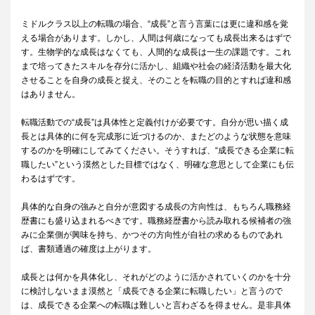
ミドルクラス以上の転職の場合、“成長”と言う言葉には更に違和感を覚
える場合があります。しかし、人間は何歳になっても成長出来るはずで
す。生物学的な成長はなくても、人間的な成長は一生の課題です。これ
まで培ってきたスキルを存分に活かし、組織や社会の経済活動を最大化
させることを自身の成長と捉え、そのことを転職の目的とすれば違和感
はありません。
転職活動での“成長”は具体性と定義付けが必要です。自分が思い描く成
長とは具体的に何を完成形に近づけるのか、またどのような状態を意味
するのかを明確にしてみてください。そうすれば、“成長できる企業に転
職したい”という漠然とした目標ではなく、明確な意思として企業にも伝
わるはずです。
具体的な自身の強みと自分が意図する成長の方向性は、もちろん職務経
歴書にも盛り込まれるべきです。職務経歴書から読み取れる候補者の強
みに企業側が興味を持ち、かつその方向性が自社の求めるものであれ
ば、書類通過の確度は上がります。
成長とは何かを具体化し、それがどのように活かされていくのかを十分
に検討しないまま漠然と「成長できる企業に転職したい」と言うので
は、成長できる企業への転職は難しいと言わざるを得ません。是非具体