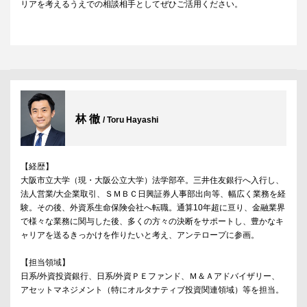
リアを考えるうえでの相談相手としてぜひご活用ください。
林 徹
/ Toru Hayashi
【経歴】
大阪市立大学（現・大阪公立大学）法学部卒。三井住友銀行へ入行し、
法人営業/大企業取引、ＳＭＢＣ日興証券人事部出向等、幅広く業務を経
験。その後、外資系生命保険会社へ転職。通算10年超に亘り、金融業界
で様々な業務に関与した後、多くの方々の決断をサポートし、豊かなキ
ャリアを送るきっかけを作りたいと考え、アンテロープに参画。
【担当領域】
日系/外資投資銀行、日系/外資ＰＥファンド、Ｍ＆Ａアドバイザリー、
アセットマネジメント（特にオルタナティブ投資関連領域）等を担当。