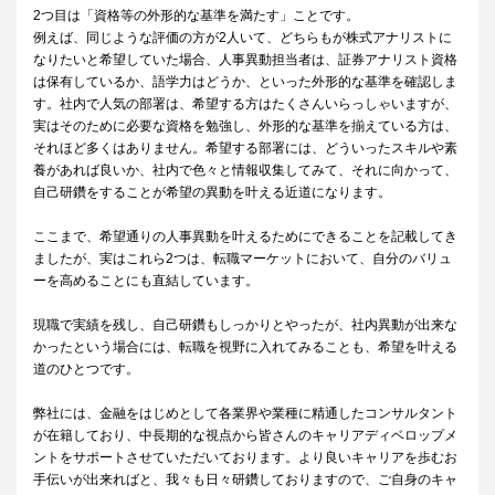
2つ目は「資格等の外形的な基準を満たす」ことです。
例えば、同じような評価の方が2人いて、どちらもが株式アナリストに
なりたいと希望していた場合、人事異動担当者は、証券アナリスト資格
は保有しているか、語学力はどうか、といった外形的な基準を確認しま
す。社内で人気の部署は、希望する方はたくさんいらっしゃいますが、
実はそのために必要な資格を勉強し、外形的な基準を揃えている方は、
それほど多くはありません。希望する部署には、どういったスキルや素
養があれば良いか、社内で色々と情報収集してみて、それに向かって、
自己研鑽をすることが希望の異動を叶える近道になります。
ここまで、希望通りの人事異動を叶えるためにできることを記載してき
ましたが、実はこれら2つは、転職マーケットにおいて、自分のバリュ
ーを高めることにも直結しています。
現職で実績を残し、自己研鑽もしっかりとやったが、社内異動が出来な
かったという場合には、転職を視野に入れてみることも、希望を叶える
道のひとつです。
弊社には、金融をはじめとして各業界や業種に精通したコンサルタント
が在籍しており、中長期的な視点から皆さんのキャリアディベロップメ
ントをサポートさせていただいております。より良いキャリアを歩むお
手伝いが出来ればと、我々も日々研鑽しておりますので、ご自身のキャ