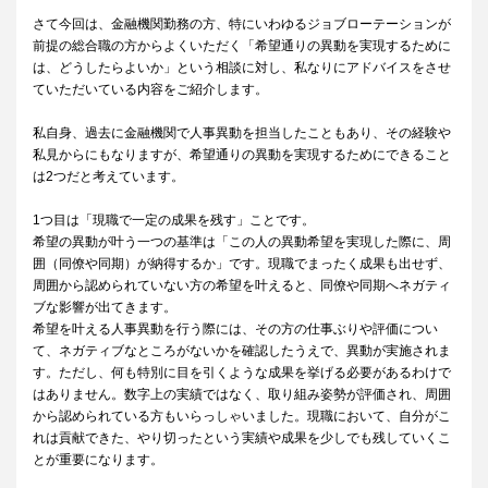
さて今回は、金融機関勤務の方、特にいわゆるジョブローテーションが
前提の総合職の方からよくいただく「希望通りの異動を実現するために
は、どうしたらよいか」という相談に対し、私なりにアドバイスをさせ
ていただいている内容をご紹介します。
私自身、過去に金融機関で人事異動を担当したこともあり、その経験や
私見からにもなりますが、希望通りの異動を実現するためにできること
は2つだと考えています。
1つ目は「現職で一定の成果を残す」ことです。
希望の異動が叶う一つの基準は「この人の異動希望を実現した際に、周
囲（同僚や同期）が納得するか」です。現職でまったく成果も出せず、
周囲から認められていない方の希望を叶えると、同僚や同期へネガティ
ブな影響が出てきます。
希望を叶える人事異動を行う際には、その方の仕事ぶりや評価につい
て、ネガティブなところがないかを確認したうえで、異動が実施されま
す。ただし、何も特別に目を引くような成果を挙げる必要があるわけで
はありません。数字上の実績ではなく、取り組み姿勢が評価され、周囲
から認められている方もいらっしゃいました。現職において、自分がこ
れは貢献できた、やり切ったという実績や成果を少しでも残していくこ
とが重要になります。