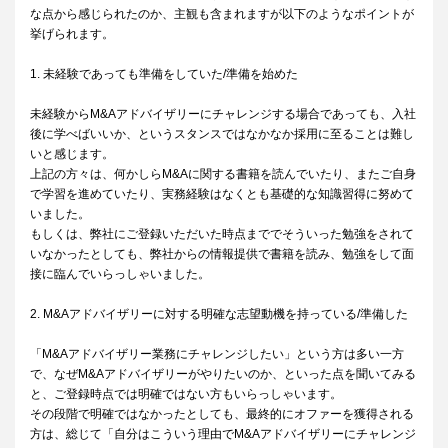
な点から感じられたのか、主観も含まれますが以下のようなポイントが
挙げられます。
1. 未経験であっても準備をしていた/準備を始めた
未経験からM&Aアドバイザリーにチャレンジする場合であっても、入社
後に学べばいいか、というスタンスではなかなか採用に至ることは難し
いと感じます。
上記の方々は、何かしらM&Aに関する書籍を読んでいたり、またご自身
で学習を進めていたり、実務経験はなくとも基礎的な知識習得に努めて
いました。
もしくは、弊社にご登録いただいた時点まででそういった勉強をされて
いなかったとしても、弊社からの情報提供で書籍を読み、勉強をして面
接に臨んでいらっしゃいました。
2. M&Aアドバイザリーに対する明確な志望動機を持っている/準備した
「M&Aアドバイザリー業務にチャレンジしたい」という方は多い一方
で、なぜM&Aアドバイザリーがやりたいのか、といった点を聞いてみる
と、ご登録時点では明確ではない方もいらっしゃいます。
その段階で明確ではなかったとしても、最終的にオファーを獲得される
方は、総じて「自分はこういう理由でM&Aアドバイザリーにチャレンジ