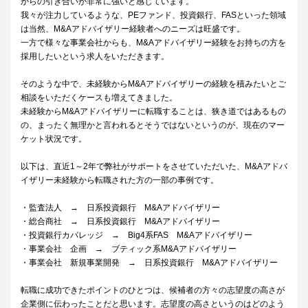
からの引き合いが非常に強いと感じています。
我々が注力しているような、PEファンド、投資銀行、FASといった領域
は当然、M&Aアドバイザリー経験者へのニーズは旺盛です。
一方で様々な事業会社からも、M&Aアドバイザリー経験をお持ちの方を
採用したいという求人をいただきます。
そのような中で、未経験からM&Aアドバイザリーの経験を積みたいとご
相談をいただくケースも増えてきました。
未経験からM&Aアドバイザリーに転職することは、狭き道ではあるもの
の、まったく無理かと言われるとそうではないというのが、現在のマー
ケット状況です。
以下は、直近1～2年で弊社がサポートをさせていただいた、M&Aアドバ
イザリー未経験から転職された方の一部の事例です。
・監査法人 → 日系投資銀行 M&Aアドバイザリー
・総合商社 → 日系投資銀行 M&Aアドバイザリー
・投資銀行カバレッジ → Big4系FAS M&Aアドバイザリー
・事業会社 企画 → ブティック系M&Aアドバイザリー
・事業会社 新規事業開発 → 日系投資銀行 M&Aアドバイザリー
転職に成功できたポイントのひとつは、候補者の方々の志望度の高さが
企業側に伝わったことだと思います。志望度の高さというのはどのよう