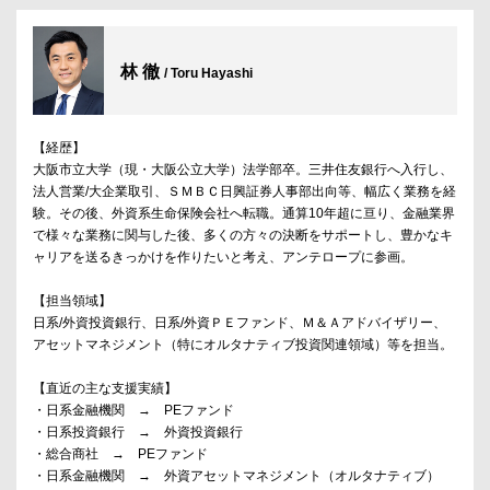
林 徹
/ Toru Hayashi
【経歴】
大阪市立大学（現・大阪公立大学）法学部卒。三井住友銀行へ入行し、
法人営業/大企業取引、ＳＭＢＣ日興証券人事部出向等、幅広く業務を経
験。その後、外資系生命保険会社へ転職。通算10年超に亘り、金融業界
で様々な業務に関与した後、多くの方々の決断をサポートし、豊かなキ
ャリアを送るきっかけを作りたいと考え、アンテロープに参画。
【担当領域】
日系/外資投資銀行、日系/外資ＰＥファンド、Ｍ＆Ａアドバイザリー、
アセットマネジメント（特にオルタナティブ投資関連領域）等を担当。
【直近の主な支援実績】
・日系金融機関 → PEファンド
・日系投資銀行 → 外資投資銀行
・総合商社 → PEファンド
・日系金融機関 → 外資アセットマネジメント（オルタナティブ）