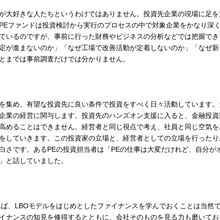
が大好きな人たちというわけではありません。投資先企業の現場に足を
PEファンドは投資検討から実行のプロセスの中で対象企業をかなり深
ているのですが、事前に行った財務やビジネスの分析などでは把握でき
定が進まないのか」「なぜ工場で改善活動が定着しないのか」「なぜ新
とまでは事前調査だけでは分かりません。
を集め、有望な投資先に良い条件で投資をすべく日々活動しています。
企業の経営に関与します。投資先のハンズオン支援に入ると、金融投資
高めることはできません。経営者と同じ視点で考え、社員と同じ空気を
をしていきます。この投資家の立場と、経営者としての立場を行ったり
白さです。あるPEの投資担当者は「PEの仕事は大変だけれど、自分が
」と話していました。
れば、LBOモデルをはじめとしたファイナンスを学んでおくことは当然
イナンスの知見を修得するとともに、会社そのものを見る力も磨いてお