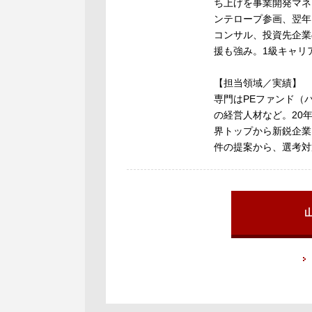
ち上げを事業開発マネ
ンテロープ参画、翌年
コンサル、投資先企業
援も強み。1級キャリ
【担当領域／実績】
専門はPEファンド（
の経営人材など。20
界トップから新鋭企業
件の提案から、選考対