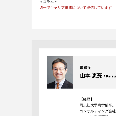
＜コラム＞
週一でキャリア形成について発信しています
取締役
山本 恵亮
/ Keis
【経歴】
同志社大学商学部卒。
コンサルティング会社