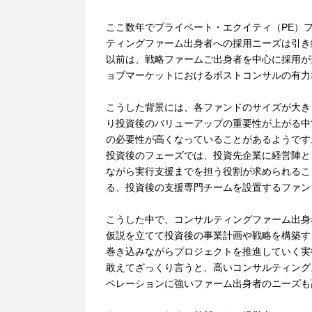
ここ数年でプライベート・エクイティ（PE）
ティングファーム出身者への採用ニーズは引き
以前は、戦略ファームご出身者を中心に採用が
ョブマーケットにおけるポストコンサルの有力
こうした背景には、各ファンドのサイズが大きく
り投資後のバリューアップの重要性が上がる中
の必要性が高くなっていることがあるようです
投資後のフェーズでは、投資先企業に経営陣と
ながら実行支援までを担う役割が求められるこ
る、投資後の支援専門チームを設置するファン
こうした中で、コンサルティングファーム出身
仮説を立てて投資後の事業計画や戦略を構築す
巻き込みながらプロジェクトを推進していく実
敢えてざっくり言うと、高いコンサルティング
ペレーションに強いファーム出身者のニーズも