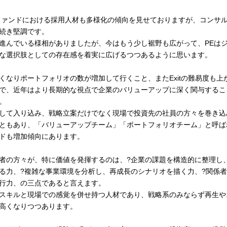
ファンドにおける採用人材も多様化の傾向を見せておりますが、コンサ
続き堅調です。
進んでいる様相がありましたが、今はもう少し裾野も広がって、PEは
な選択肢としての存在感を着実に広げるつつあるように思います。
なりポートフォリオの数が増加して行くこと、またExitの難易度も上
で、近年はより長期的な視点で企業のバリューアップに深く関与するこ
。
して入り込み、戦略立案だけでなく現場で投資先の社員の方々を巻き込
ともあり、「バリューアップチーム」「ポートフォリオチーム」と呼ば
ドも増加傾向にあります。
者の方々が、特に価値を発揮するのは、?企業の課題を構造的に整理し
る力、?複雑な事業環境を分析し、再成長のシナリオを描く力、?関係
行力、の三点であると言えます。
スキルと現場での感覚を併せ持つ人材であり、戦略系のみならず再生や
高くなりつつあります。