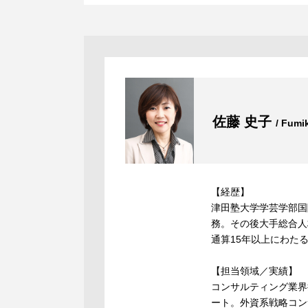
佐藤 史子
/ Fumi
【経歴】
津田塾大学学芸学部国
務。その後大手総合人
通算15年以上にわた
【担当領域／実績】
コンサルティング業界
ート。外資系戦略コン