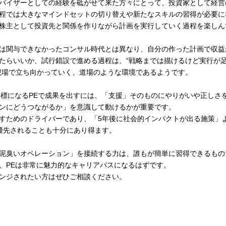
バイザーとしての経験を砥がせて来た方々にとって、投資家として経営
程では大きなマインドセットの切り替えや新たなスキルの習得が必要に
株主として投資先と関係を作りながら計画を実行していく過程を楽しん
は関与できなかったコンサル時代とは異なり、自分の作った計画で収益
たらいいか、試行錯誤で進める過程は、“戦略までは描けるけど実行が
に現場で立ち向かっていく、道場のような環境であるようです。
指標になるPEで成果を出すには、「支援」そのものにやりがいや正しさ
ンにどうつながるか」を意識して動けるかが重要です。
すためのドライバーであり、「5年後に社会的インパクトが出る施策」
優先されることも十分にあり得ます。
泥臭いオペレーション」を接続する力は、誰もが簡単に習得できるもの
、PEは非常に魅力的なキャリアパスになるはずです。
ンジされたい方はぜひご相談ください。