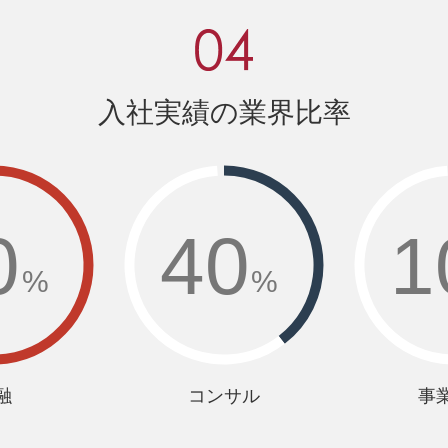
入社実績の業界比率
0
40
1
%
%
融
コンサル
事