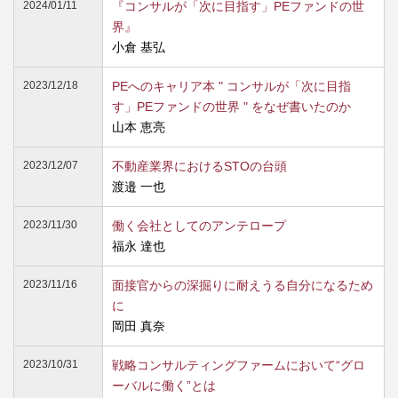
2024/01/11
『コンサルが「次に目指す」PEファンドの世
界』
小倉 基弘
2023/12/18
PEへのキャリア本 " コンサルが「次に目指
す」PEファンドの世界 " をなぜ書いたのか
山本 恵亮
2023/12/07
不動産業界におけるSTOの台頭
渡邉 一也
2023/11/30
働く会社としてのアンテロープ
福永 達也
2023/11/16
面接官からの深掘りに耐えうる自分になるため
に
岡田 真奈
2023/10/31
戦略コンサルティングファームにおいて“グロ
ーバルに働く”とは