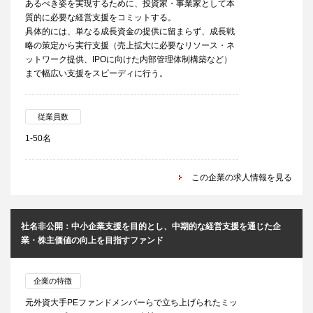
あるべき姿を実現するために、投資家・事業家として本
質的に必要な経営支援をコミットする。
具体的には、単なる成長資金の提供に留まらず、成長戦
略の策定から実行支援（売上拡大に必要なリソース・ネ
ットワーク提供、IPOに向けた内部管理体制構築など）
まで幅広い支援をスピーディに行う。
従業員数
1-50名
この企業の求人情報を見る
社名非公開：中小企業支援を目的とし、中期的な経営支援を通じた企
業・株主価値の向上を目指すファンド
企業の特徴
元外資大手PEファンドメンバーらで立ち上げられたミッ