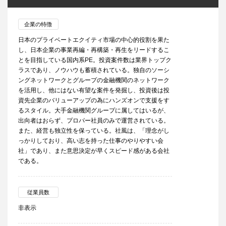
企業の特徴
日本のプライベートエクイティ市場の中心的役割を果た
し、日本企業の事業再編・再構築・再生をリードするこ
とを目指している国内系PE。投資案件数は業界トップク
ラスであり、ノウハウも蓄積されている。独自のソーシ
ングネットワークとグループの金融機関のネットワーク
を活用し、他にはない有望な案件を発掘し、投資後は投
資先企業のバリューアップの為にハンズオンで支援をす
るスタイル。大手金融機関グループに属してはいるが、
出向者はおらず、プロパー社員のみで運営されている。
また、経営も独立性を保っている。社風は、「理念がし
っかりしており、高い志を持った仕事のやりやすい会
社」であり、また意思決定が早くスピード感がある会社
である。
従業員数
非表示