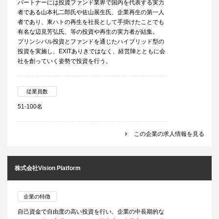
パートナーには投資ファンド業界で国内を代表する実力
者である山本礼二郎氏や佐山展生氏、企業再生の第一人
者であり、東ハトの再生を社長として手掛けたことでも
有名な辺見芳弘氏、等の投資や再生の実力者が結集。
プリンシパル投資とファンドを通じたハイブリッド型の
投資を実施し、EXITありきではなく、経営陣とともに会
社を創っていく姿勢で投資を行う。
従業員数
51-100名
この企業の求人情報を見る
株式会社Vision Platform
企業の特徴
自己資金で自由度の高い投資を行い、企業の中長期的な