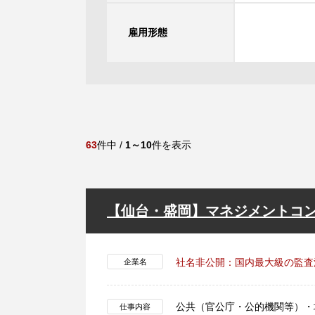
雇用形態
63
件中 /
1～10
件を表示
【仙台・盛岡】マネジメントコ
社名非公開：国内最大級の監査
企業名
公共（官公庁・公的機関等）・
仕事内容