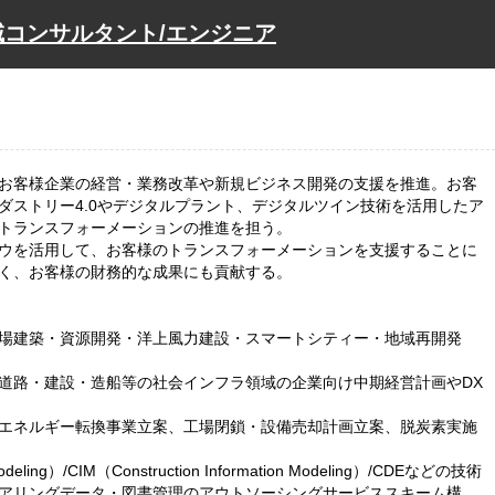
コンサルタント/エンジニア
お客様企業の経営・業務改革や新規ビジネス開発の支援を推進。お客
ダストリー4.0やデジタルプラント、デジタルツイン技術を活用したア
トランスフォーメーションの推進を担う。
ウを活用して、お客様のトランスフォーメーションを支援することに
く、お客様の財務的な成果にも貢献する。
場建築・資源開発・洋上風力建設・スマートシティー・地域再開発
道路・建設・造船等の社会インフラ領域の企業向け中期経営計画やDX
エネルギー転換事業立案、工場閉鎖・設備売却計画立案、脱炭素実施
 Modeling）/CIM（Construction Information Modeling）/CDEなどの技術
アリングデータ・図書管理のアウトソーシングサービススキーム構