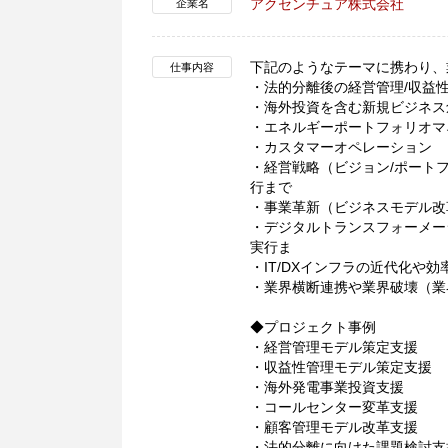
アクセンチュア株式会社
企業名
下記のようなテーマに携わり、
仕事内容
・法的分離後の経営管理/収益
・海外投資を含む新規ビジネス
・エネルギーポートフォリオマ
・カスタマーオペレーション
・経営戦略（ビジョン/ポートフ
行まで
・事業革新（ビジネスモデル改
・デジタルトランスフォーメー
実行ま
・IT/DXインフラの近代化や
・業界横断連携や業界破壊（業
◆プロジェクト事例
・経営管理モデル策定支援
・収益性管理モデル策定支援
・海外発電事業投資支援
・コールセンター変革支援
・顧客管理モデル改革支援
・法的分離に向けた課題検討支