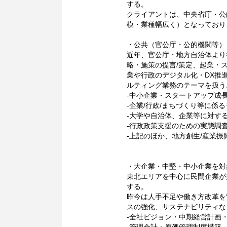
する。
クライアントは、中央省庁・公
模・業種幅広く）となっており
・公共（官公庁・公的機関等）
近年、官公庁・地方自治体より
略・施策の提言/策定、起業・
業や行政のデジタル化・DX推
ルティング業務のテーマを扱う
-中小企業・スタートアップ成
-企業/行政/まちづくり等に係
-大学や自治体、企業等に対す
-行政政策支援のための実態調
-上記のほか、地方創生/産業
・大企業・中堅・中小企業を対
東北エリアを中心に民間企業が
する。
昨今は人手不足や働き方改革を
スの強化、サステナビリティな
-全社ビジョン・中期経営計画