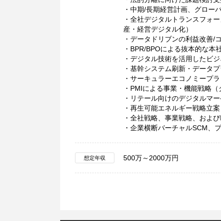
・中期/長期経営計画、グロー
・全社デジタルトランスフォーメ
産・経営デジタル化）
・データドリブンの利益改善/
・BPR/BPOによる抜本的な本
・デジタル技術を活用したビジ
・基幹システム刷新・データプ
・サーキュラーエコノミープラ
・PMIによる事業・機能戦略（
・リテール向けのデジタルマー
・再生可能エネルギー戦略立案
・全社戦略、事業戦略、および
・企業横断バーチャルSCM、
500万～2000万円
想定年収