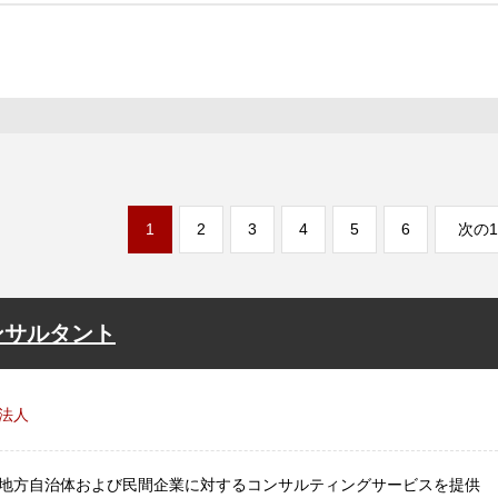
1
2
3
4
5
6
次の1
ンサルタント
法人
地方自治体および民間企業に対するコンサルティングサービスを提供