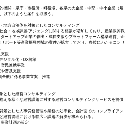
的機関・県庁・市役所・町役場、各県の大企業・中堅・中小企業（規
、以下のような案件を取扱う。
・地方自治体を対象としたコンサルティング
社会・地域課題/アジェンダに関する相談が増加しており、産業振興戦
スタートアップ企業の創出・成長支援やプラットフォーム構築運営、企
進サポート等産業振興領域の案件が拡大しており、多岐にわたるコンサ
。
長支援
るデジタル化・DX施策
る官民連携事業
査や普及支援
振興全般に係る事業立案、推進
象とした経営コンサルティング
抱える様々な経営課題に対する経営コンサルティングサービスを提供
背景とした人事労務管理や業務の効率化、会計面でのコンプライアン
ど経営管理における幅広い課題の解決が求められる。
・事業計画の策定