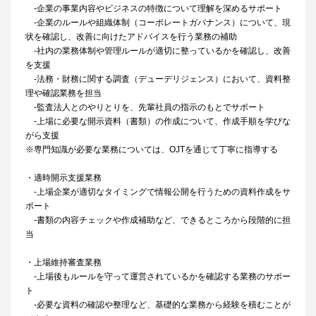
-企業の事業内容やビジネスの特徴について理解を深めるサポート
-企業のルールや組織体制（コーポレートガバナンス）について、現
状を確認し、改善に向けたアドバイスを行う業務の補助
-社内の業務体制や管理ルールが適切に整っているかを確認し、改善
を支援
-法務・財務に関する調査（デューデリジェンス）において、資料整
理や確認業務を担当
-監査法人とのやりとりを、先輩社員の指示のもとでサポート
-上場に必要な開示資料（書類）の作成について、作成手順を学びな
がら支援
※専門知識が必要な業務については、OJTを通じて丁寧に指導する
・適時開示支援業務
-上場企業が適切なタイミングで情報公開を行うための資料作成をサ
ポート
-書類の内容チェックや作成補助など、できるところから段階的に担
当
・上場維持審査業務
-上場後もルールを守って運営されているかを確認する業務のサポー
ト
-必要な資料の確認や整理など、基礎的な業務から経験を積むことが