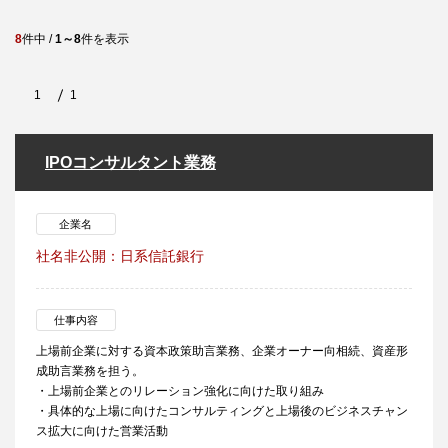
8
件中 /
1～8
件を表示
1
1
IPOコンサルタント業務
企業名
社名非公開：日系信託銀行
仕事内容
上場前企業に対する資本政策助言業務、企業オーナー向相続、資産形
成助言業務を担う。
・上場前企業とのリレーション強化に向けた取り組み
・具体的な上場に向けたコンサルティングと上場後のビジネスチャン
ス拡大に向けた営業活動