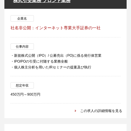
株式引受業務 フロント業務
企業名
社名非公開：インターネット専業大手証券の一社
仕事内容
・新規株式公開（IPO）/ 公募売出（PO)に係る発行体営業
・IPO/POの引受に付随する業務全般
・個人株主分析を用いたIRセミナーの提案及び執行
想定年収
450万円～900万円
この求人の詳細情報を見る