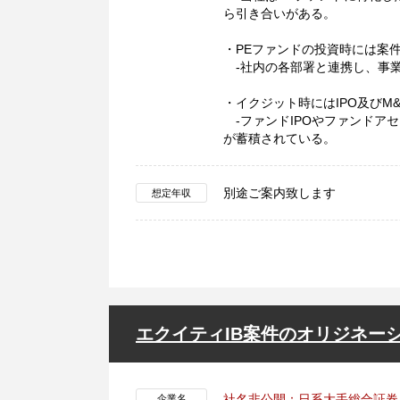
ら引き合いがある。
・PEファンドの投資時には案
-社内の各部署と連携し、事業
・イクジット時にはIPO及びM
-ファンドIPOやファンドア
が蓄積されている。
別途ご案内致します
想定年収
エクイティIB案件のオリジネー
社名非公開：日系大手総合証券
企業名