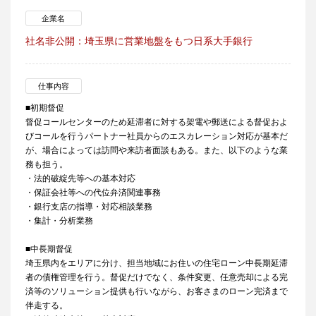
企業名
社名非公開：埼玉県に営業地盤をもつ日系大手銀行
仕事内容
■初期督促
督促コールセンターのため延滞者に対する架電や郵送による督促およ
びコールを行うパートナー社員からのエスカレーション対応が基本だ
が、場合によっては訪問や来訪者面談もある。また、以下のような業
務も担う。
・法的破綻先等への基本対応
・保証会社等への代位弁済関連事務
・銀行支店の指導・対応相談業務
・集計・分析業務
■中長期督促
埼玉県内をエリアに分け、担当地域にお住いの住宅ローン中長期延滞
者の債権管理を行う。督促だけでなく、条件変更、任意売却による完
済等のソリューション提供も行いながら、お客さまのローン完済まで
伴走する。