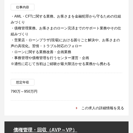
仕事内容
・AML・CFTに関する業務。お客さまを金融犯罪から守るための仕組
みづくり
・債権管理業務。お客さまのローン完済までのサポート業務やその仕
組みづくり
・営業店・ローンプラザ(現場)における困りごと解決や、お客さまの
声の具現化。苦情・トラブル対応のフォロー
・ローンに関する業務改善・企画業務
・事務管理や債権管理を行うセンター運営・企画
※適性に応じて当初はご経験が最大限活かせる業務から携わる
想定年収
790万～950万円
この求人の詳細情報を見る
債権管理・回収（AVP～VP）