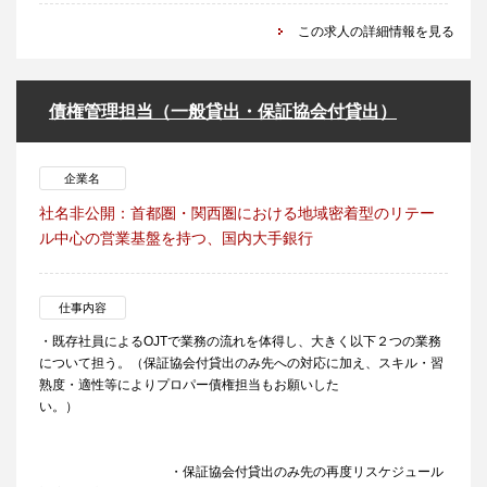
この求人の詳細情報を見る
債権管理担当（一般貸出・保証協会付貸出）
企業名
社名非公開：首都圏・関西圏における地域密着型のリテー
ル中心の営業基盤を持つ、国内大手銀行
仕事内容
・既存社員によるOJTで業務の流れを体得し、大きく以下２つの業務
について担う。（保証協会付貸出のみ先への対応に加え、スキル・習
熟度・適性等によりプロパー債権担当もお願いした
い。）
・保証協会付貸出のみ先の再度リスケジュール