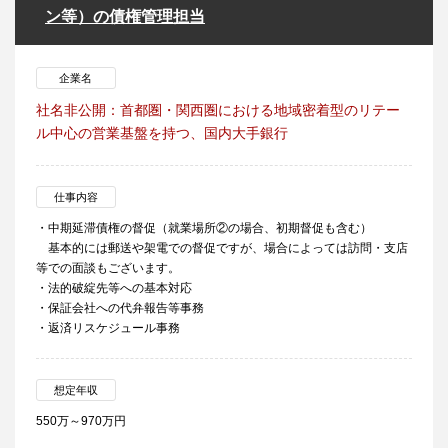
ン等）の債権管理担当
企業名
社名非公開：首都圏・関西圏における地域密着型のリテー
ル中心の営業基盤を持つ、国内大手銀行
仕事内容
・中期延滞債権の督促（就業場所②の場合、初期督促も含む）
基本的には郵送や架電での督促ですが、場合によっては訪問・支店
等での面談もございます。
・法的破綻先等への基本対応
・保証会社への代弁報告等事務
・返済リスケジュール事務
想定年収
550万～970万円