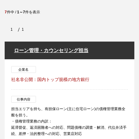
7
件中 /
1～7
件を表示
1
1
ローン管理・カウンセリング担当
企業名
社名非公開：国内トップ規模の地方銀行
仕事内容
担当エリアを持ち、有担保ローン(主に住宅ローン)の債権管理業務全
般を担う。
・債権管理業務の内訳：
延滞督促、返済困難者への対応、問題債権の調査・解消、代位弁済手
続、差押・法的整理への対応、営業店対応