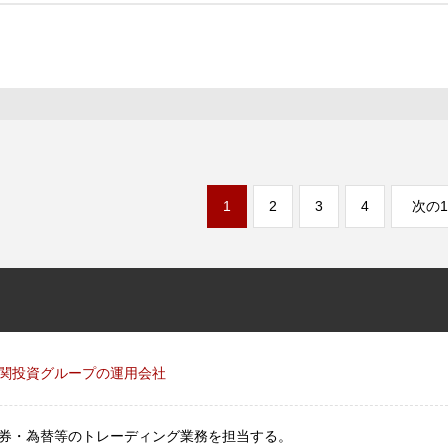
1
2
3
4
次の1
関投資グループの運用会社
券・為替等のトレーディング業務を担当する。