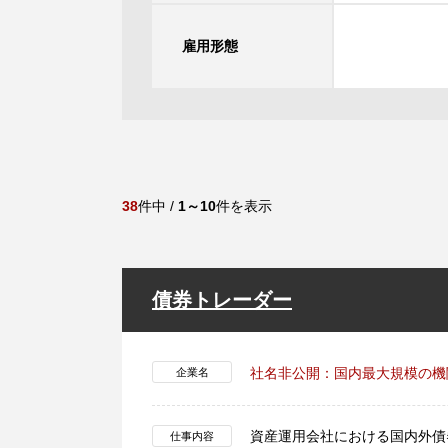
雇用形態
38
件中 /
1～10
件を表示
債券トレーダー
社名非公開：国内最大規模の機
企業名
資産運用会社における国内外債
仕事内容