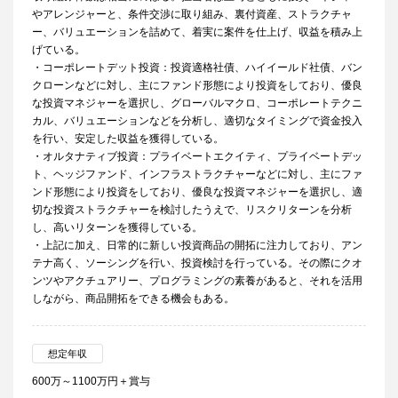
やアレンジャーと、条件交渉に取り組み、裏付資産、ストラクチャ
ー、バリュエーションを詰めて、着実に案件を仕上げ、収益を積み上
げている。
・コーポレートデット投資：投資適格社債、ハイイールド社債、バン
クローンなどに対し、主にファンド形態により投資をしており、優良
な投資マネジャーを選択し、グローバルマクロ、コーポレートテクニ
カル、バリュエーションなどを分析し、適切なタイミングで資金投入
を行い、安定した収益を獲得している。
・オルタナティブ投資：プライベートエクイティ、プライベートデッ
ト、ヘッジファンド、インフラストラクチャーなどに対し、主にファ
ンド形態により投資をしており、優良な投資マネジャーを選択し、適
切な投資ストラクチャーを検討したうえで、リスクリターンを分析
し、高いリターンを獲得している。
・上記に加え、日常的に新しい投資商品の開拓に注力しており、アン
テナ高く、ソーシングを行い、投資検討を行っている。その際にクオ
ンツやアクチュアリー、プログラミングの素養があると、それを活用
しながら、商品開拓をできる機会もある。
想定年収
600万～1100万円＋賞与