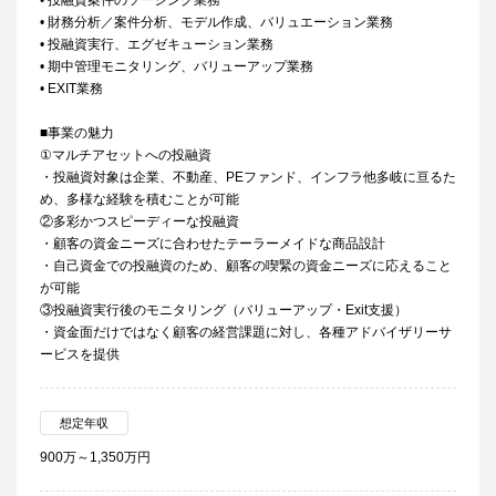
• 投融資案件のソーシング業務
• 財務分析／案件分析、モデル作成、バリュエーション業務
• 投融資実行、エグゼキューション業務
• 期中管理モニタリング、バリューアップ業務
• EXIT業務
■事業の魅力
①マルチアセットへの投融資
・投融資対象は企業、不動産、PEファンド、インフラ他多岐に亘るた
め、多様な経験を積むことが可能
②多彩かつスピーディーな投融資
・顧客の資金ニーズに合わせたテーラーメイドな商品設計
・自己資金での投融資のため、顧客の喫緊の資金ニーズに応えること
が可能
③投融資実行後のモニタリング（バリューアップ・Exit支援）
・資金面だけではなく顧客の経営課題に対し、各種アドバイザリーサ
ービスを提供
想定年収
900万～1,350万円