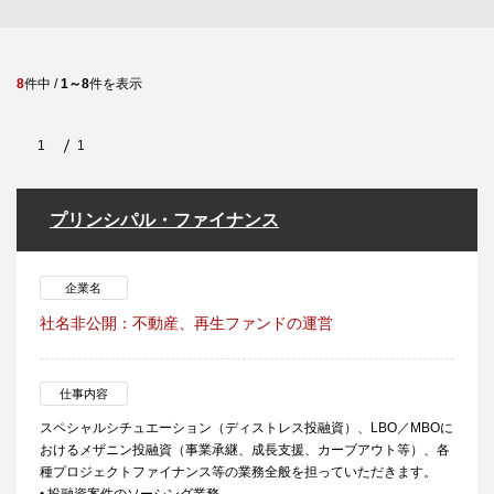
8
件中 /
1～8
件を表示
1
1
プリンシパル・ファイナンス
企業名
社名非公開：不動産、再生ファンドの運営
仕事内容
スペシャルシチュエーション（ディストレス投融資）、LBO／MBOに
おけるメザニン投融資（事業承継、成長支援、カーブアウト等）、各
種プロジェクトファイナンス等の業務全般を担っていただきます。