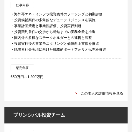
仕事内容
・海外再エネ・インフラ投資案件のソーシングと初期評価
・投資候補案件の多角的なデューデリジェンスを実施
・事業計画策定と事業性評価、投資実行判断
・投資契約条件の交渉から締結までの実務全般を推進
・国内外の多様なステークホルダーとの連携と調整
・投資実行後の事業モニタリングと価値向上支援を推進
・脱炭素社会実現に向けた戦略的ポートフォリオ拡充を推進
想定年収
650万円～1,200万円
この求人の詳細情報を見る
プリンシパル投資チーム