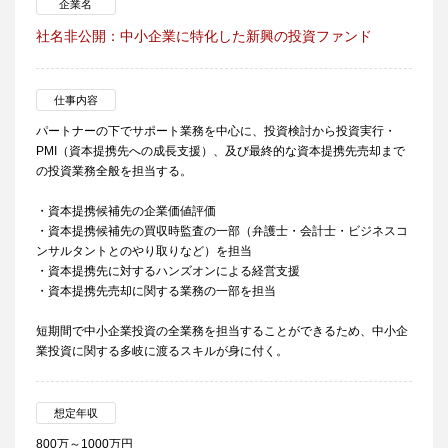
企業名
社名非公開：中小企業に特化した新興の投資ファンド
仕事内容
パートナーの下でサポート業務を中心に、投資検討から投資実行・
PMI（資本提携先への成長支援）、及び最終的な資本提携先売却まで
の投資業務全般を担当する。
・資本提携候補先の企業価値評価
・資本提携候補先の買収時監査の一部（弁護士・会計士・ビジネスコ
ンサルタントとのやり取りなど）を担当
・資本提携先に対するハンズオンによる経営支援
・資本提携先売却に関する業務の一部を担当
短期間で中小企業投資の全業務を担当することができるため、中小企
業投資に関する多岐に渡るスキルが身に付く。
想定年収
800万～1000万円