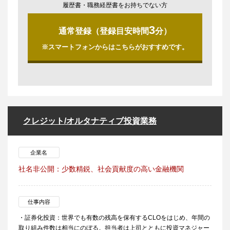
履歴書・職務経歴書をお持ちでない方
3
通常登録（登録目安時間
分）
※スマートフォンからはこちらがおすすめです。
クレジット/オルタナティブ投資業務
企業名
社名非公開：少数精鋭、社会貢献度の高い金融機関
仕事内容
・証券化投資：世界でも有数の残高を保有するCLOをはじめ、年間の
取り組み件数は相当にのぼる。担当者は上司とともに投資マネジャー