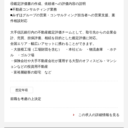
④鑑定評価書の作成、依頼者への評価内容の説明
■不動産コンサルティング業務
■みずほグループの営業・コンサルティング担当者への営業支援、案
件相談対応
大手信託銀行内の不動産鑑定評価チームとして、取引先からの企業会
計、売買、担保評価、相続を目的とした鑑定評価に対応。
全国エリア・幅広いアセットに携わることができます。
・大規模工場（工場財団を含む） ・本社ビル ・物流倉庫 ・ホテ
ル ・ゴルフ場
・保険会社や大手不動産会社が運用する大型のオフィスビル・マンシ
ョンなどの投資用不動産
・富裕層顧客の邸宅 など
想定年収
前職を考慮の上決定
この求人の詳細情報を見る