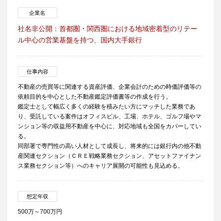
企業名
社名非公開：首都圏・関西圏における地域密着型のリテー
ル中心の営業基盤を持つ、国内大手銀行
仕事内容
不動産の売買等に関連する資産評価、企業会計のための時価評価等の
依頼目的を中心とした不動産鑑定評価書等の作成を行う。
鑑定士として幅広く多くの経験を積みたい方にマッチした業務であ
り、受託している案件はオフィスビル、工場、ホテル、ゴルフ場やマ
ンション等の収益用不動産を中心に、対応地域も全国をカバーしてい
る。
同部署で専門性の高い人材として成長し、将来的には銀行内の他不動
産関連セクション（ＣＲＥ戦略業務セクション、アセットファイナン
ス業務セクション等）へのキャリア展開の可能性も見込める。
想定年収
500万～700万円