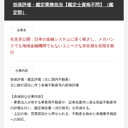
担保評価・鑑定業務担当【鑑定士資格不問】（鑑
定部）
企業名
社名非公開：日本の金融システムに深く根ざし、メガバン
クでも地域金融機関でもないユニークな存在感を目指す銀
行
仕事内容
担保評価・鑑定評価（主に国内不動産）
主に銀行貸出に伴う各種不動産等の担保評価
【具体的な仕事内容】
・事業法人が有する事業用不動産や、証券化案件に係る収益不動産等
の評価を行い、鑑定報告書（当行様式）を作成する。
・上記の他、営業部店から寄せられる、不動産を絡めた各種案件相談
への対応。