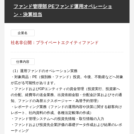
ファンド管理部 PEファンド運用オペレーショ
ン・決算担当
企業名
社名非公開：プライベートエクイティファンド
仕事内容
（1）運用ファンドのオペレーション実務
・対象商品：PE（個別株・ファンド）投資。今後、不動産などへ対象
が広がる可能性があります。
・ファンドおよびGPエンティティの資金管理（投資実行、投資家へ
の分配、経費等の送金業務、出資依頼金額・分配金計算およびその通
知、ファンドの為替エクスポージャー・為替予約管理）
・レポーティング業務（ファンドの運用内容や決算に関する顧客向け
レポート、社内資料の作成、各種法定帳簿の作成）
・ファンド管理システムへの投資先情報・取引情報の入力
・ファンドおよび投資先企業評価の基礎データ作成および結果のレポ
ーティング