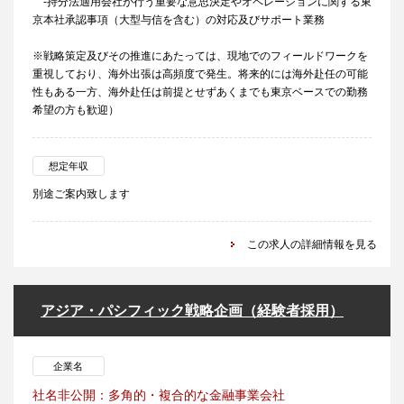
-持分法適用会社が行う重要な意思決定やオペレーションに関する東
京本社承認事項（大型与信を含む）の対応及びサポート業務
※戦略策定及びその推進にあたっては、現地でのフィールドワークを
重視しており、海外出張は高頻度で発生。将来的には海外赴任の可能
性もある一方、海外赴任は前提とせずあくまでも東京ベースでの勤務
希望の方も歓迎）
想定年収
別途ご案内致します
この求人の詳細情報を見る
アジア・パシフィック戦略企画（経験者採用）
企業名
社名非公開：多角的・複合的な金融事業会社