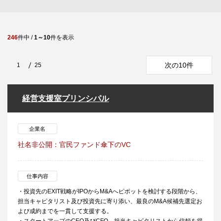
246
件中 /
1～10
件を表示
次の10件
1
25
経営支援室プリンシパル
企業名
社名非公開：官民ファンド傘下のVC
仕事内容
・投資先のEXIT戦略がIPOからM&Aへピボットを検討する段階から、
担当キャピタリスト及び投資先に寄り添い、最良のM&A候補先選定お
よび成約までを一貫して支援する。