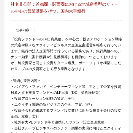
社名非公開：首都圏・関西圏における地域密着型のリテー
ル中心の営業基盤を持つ、国内大手銀行
仕事内容
「投資ファンドへのLP出資業務」を中心に、投資アロケーション戦略
の策定や様々なエクイティビジネスの企画立案運営を幅広く行ってい
ます。銀行の法人企画部門で行っている業務であり、銀行業務へのシ
ナジー効果（案件獲得や知見獲得等）も目的の一つとしております
が、純投資家と同じく投資リターン追及、ポートフォリオ構築にこだ
わり、プロの投資家として行う業務となります。
<詳細な業務内容>
・バイアウトファンド、ベンチャーファンド等、主として企業を投資
対象とする投資ファンドへのLP出資（DD、契約締結等）
・投資アロケーション戦略の策定、実行
・エクイティ関連の新ビジネスの企画、立案、実行
・投資子会社の組成するファンド設立並びに新たな投資子会社の設立
企画、立案、実行
・社外有力PEファンド等と連携したファンド設立企画業務
・当社グループビジネスへのシナジー効果の実現に向けたエクイティ