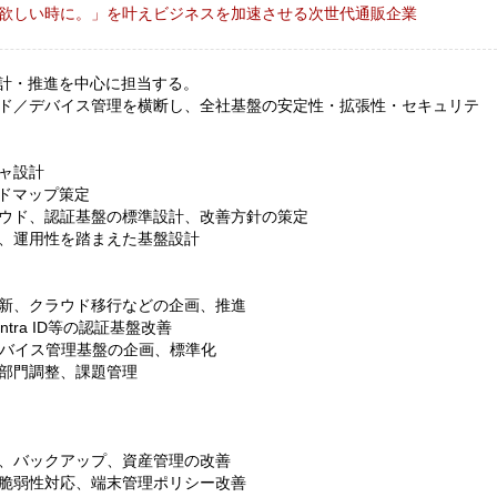
欲しい時に。」を叶えビジネスを加速させる次世代通販企業
設計・推進を中心に担当する。
ド／デバイス管理を横断し、全社基盤の安定性・拡張性・セキュリテ
ャ設計
ードマップ策定
ウド、認証基盤の標準設計、改善方針の策定
、運用性を踏まえた基盤設計
新、クラウド移行などの企画、推進
oft Entra ID等の認証基盤改善
したデバイス管理基盤の企画、標準化
部門調整、課題管理
、バックアップ、資産管理の改善
脆弱性対応、端末管理ポリシー改善