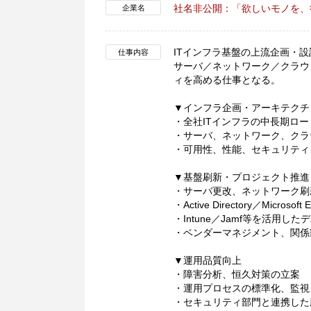
社名非公開：「欲しいモノを、
企業名
ITインフラ基盤の上流企画・
仕事内容
サーバ／ネットワーク／クラウ
ィを高める仕事となる。
▼インフラ企画・アーキテクチ
・全社ITインフラの中長期ロ
・サーバ、ネットワーク、クラ
・可用性、性能、セキュリティ
▼基盤刷新・プロジェクト推進
・サーバ更改、ネットワーク刷
・Active Directory／Micros
・Intune／Jamf等を活用
・ベンダーマネジメント、関係
▼運用品質向上
・障害分析、恒久対策の立案
・運用プロセスの標準化、監視
・セキュリティ部門と連携した