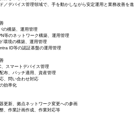
ド／デバイス管理領域で、手を動かしながら安定運用と業務改善を進
善
uxサーバの構築、運用管理
ll、VPN等のネットワーク構築、運用管理
ラウド環境の構築、運用管理
soft Entra ID等の認証基盤の運用管理
善
たPC、スマートデバイス管理
配布、パッチ適用、資産管理
応、問い合わせ対応
の効率化
器更新、拠点ネットワーク変更への参画
整、作業計画作成、作業対応等