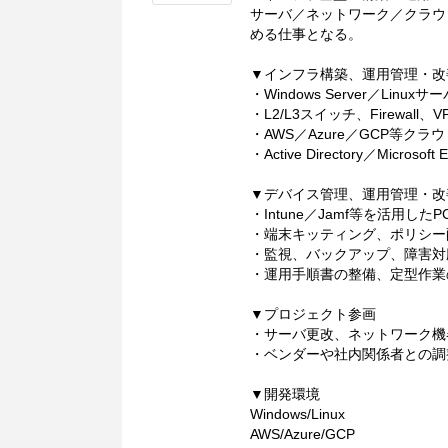
サーバ／ネットワーク／クラウ
める仕事となる。
▼インフラ構築、運用管理・改
・Windows Server／Lin
・L2/L3スイッチ、Firewa
・AWS／Azure／GCP等ク
・Active Directory／Micro
▼デバイス管理、運用管理・改
・Intune／Jamf等を活用し
・端末キッティング、ポリシー
・監視、バックアップ、障害対
・運用手順書の整備、定型作業
▼プロジェクト参画
・サーバ更改、ネットワーク機
・ベンダーや社内関係者との調
▼開発環境
Windows/Linux
AWS/Azure/GCP