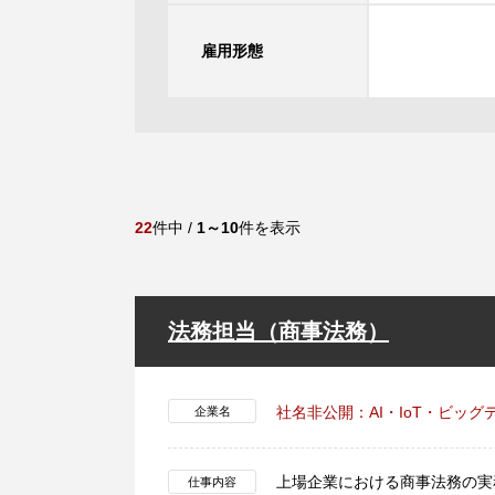
雇用形態
22
件中 /
1～10
件を表示
法務担当（商事法務）
社名非公開：AI・IoT・ビッ
企業名
上場企業における商事法務の実
仕事内容