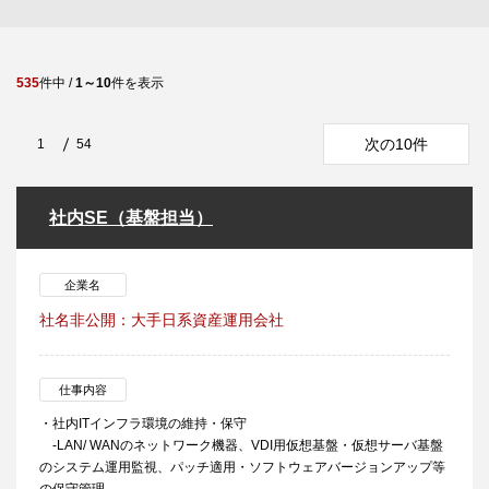
535
件中 /
1～10
件を表示
次の10件
1
54
社内SE（基盤担当）
企業名
社名非公開：大手日系資産運用会社
仕事内容
・社内ITインフラ環境の維持・保守
-LAN/ WANのネットワーク機器、VDI用仮想基盤・仮想サーバ基盤
のシステム運用監視、パッチ適用・ソフトウェアバージョンアップ等