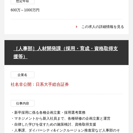
想定年収
600万～1000万円
この求人の詳細情報を見る
［人事部］人材開発課（採用・育成・資格取得支
援等）
企業名
社名非公開：日系大手総合証券
仕事内容
・新卒採用に係る各種企画立案・採用選考業務
・マネジメントから新入社員まで、各種研修の企画立案と運営
・自律した学びを促すための施策検討、資格取得支援
・人事課、ダイバーシティ&インクルージョン推進室など人事部のそ