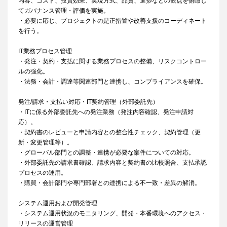
内容、コスト、投資効果、実現方式、品質、進捗などの観点を俯瞰し
てガバナンス管理・評価を実施。
・必要に応じ、プロジェクトの是正措置や改善支援のコーディネート
を行う。
IT業務プロセス管理
・発注・契約・支払に関する業務プロセスの整備、リスクコントロー
ルの強化。
・法務・会計・調達等関連部門と連携し、コンプライアンスを確保。
発注/請求・支払い対応・IT契約管理（外部委託先）
・ITに係る外部委託先への発注業務（発注内容確認、発注申請対
応）。
・契約書のレビューと申請内容との整合性チェック、契約管理（更
新・変更管理等）。
・グローバル部門との調整・連携が必要な案件についての対応。
・外部委託先の請求書確認、請求内容と契約書の比較照合、支払承認
プロセスの運用。
・購買・会計部門や専門部署との連携による不一致・差異の解消。
システム運用および開発管理
・システム運用状況のモニタリング、開発・本番環境へのアクセス・
リリースの運営管理