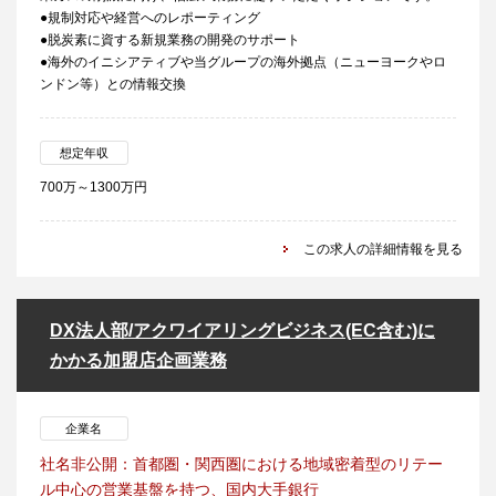
●規制対応や経営へのレポーティング
●脱炭素に資する新規業務の開発のサポート
●海外のイニシアティブや当グループの海外拠点（ニューヨークやロ
ンドン等）との情報交換
想定年収
700万～1300万円
この求人の詳細情報を見る
DX法人部/アクワイアリングビジネス(EC含む)に
かかる加盟店企画業務
企業名
社名非公開：首都圏・関西圏における地域密着型のリテー
ル中心の営業基盤を持つ、国内大手銀行