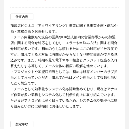
仕事内容
加盟店ビジネス（アクワイアリング）事業に関する事業企画・商品企
画・業務企画をお任せします。
・チーム内複数名で支店の営業やDX法人部内の営業部隊からの加盟
店に関する問合せ対応をしており、エラーや申込み方法に関する問合
せ対応が多いです。初めのうちは慣れるためにこの対応が半分程度で
すが、慣れてくると対応に時間がかからなくなり時間短縮ができる見
込みです。また、時期を見て電子マネー担当とクレジット担当を入れ
替えたりする等して、チーム全体の幅広い理解を進めています。
・プロジェクトや加盟店担当としては、初めは既存メンバーのサブ担
当として入っていただき、慣れてからはメイン担当として複数担当い
ただく想定です。
・チームとして効率化やシステム化も随時進めており、現在はアナロ
グ作業が多い業務をシステム化して利便性向上に取り組んでいます。
ただまだアナログ面は多く残っているため、システム化や効率化に取
り組みたい方には積極的にお任せいたします。
想定年収