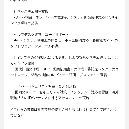
の保守管理
・社内システム開発支援
-サーバ構築、ネットワーク増設等、システム開発要件に応じたITイ
ンフラ環境の提供
・ヘルプデスク運営、ユーザサポート
-PC・システム利用上の問合せ・不具合解消対応、各種社内PCへの
ソフトウェアインストール作業
・ITインフラの保守切れによる更改、および新規システム導入におけ
るインフラ整備
-更改計画の作成、RFP（提案依頼書）の作成、委託先ベンダーのコ
ントロール、納品作成物のレビュー・評価、プロジェクト運営
・サイバーセキュリティ対策、CSIRT活動
-国内のサイバーセキュリティ対策・インシデント対応演習他、海外
現地法人のITガバナンスに伴うアセスメントの実施
※これらの業務は社内常駐の協力会社と共に行う社員で全て賄うわけ
ではない