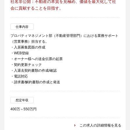
社名非公開：不動産の本質を見極め、価値を最大化して社
会に貢献することを目指す。
仕事内容
プロパティマネジメント部（不動産管理部門）における業務サポート
（営業事務）担当する。
・入居募集図面の作成
・WEB登録
・オーナー様への送金伝票の起票
・契約更新チェック
・入退去契約書類の作成/確認
・電話対応
・請求書/解約書類の作成と発送
想定年収
400万～550万円
この求人の詳細情報を見る