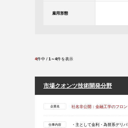
雇用形態
4
件中 /
1～4
件を表示
市場クオンツ技術開発分野
社名非公開：金融工学のフロン
企業名
・主として金利・為替系デリバ
仕事内容