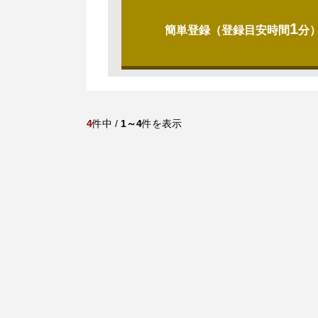
1
簡単登録（登録目安時間
分
4
件中 /
1～4
件を表示