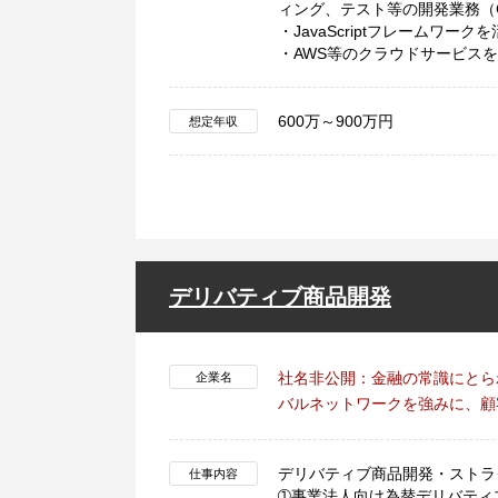
ィング、テスト等の開発業務（
・JavaScriptフレームワー
・AWS等のクラウドサービス
600万～900万円
想定年収
デリバティブ商品開発
社名非公開：金融の常識にとら
企業名
バルネットワークを強みに、顧
デリバティブ商品開発・ストラ
仕事内容
➀事業法人向け為替デリバティ