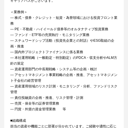
キャリアパスがございます。
＜業務例＞
― 株式・債券・クレジット・短資・為替領域における投資フロント業
務
― PE・不動産・ハイイールド債券等のオルタナティブ投資業務
― ファンド・ETF等の売買執行・モニタリング業務
― スチュワードシップ活動（投資先企業との対話）やESG取組の企
画・推進
― 国内外プロジェクトファイナンスに係る業務
― 本社運用戦略（一般勘定・特別勘定）のPDCA・収支分析やALM方
針の策定
― 資産運用部門の中長期戦略・システム等の企画・検討
― アセットマネジメント事業戦略の企画・推進、アセットマネジメン
ト子会社の経営管理
― 資産運用領域のリスク計測・モニタリング・分析、ファンドリスク
管理
― 責任投融資の企画・推進、リスク管理・計測
― 売買・保全等の証券管理業務
― 円貨・外貨の資金管理業務 等
■組織構成
担当の資産や機能ごとに部署が分かれています。ご経験や適性に応じ