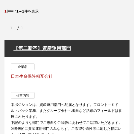
1
件中 /
1～1
件を表示
1
1
【第二新卒】資産運用部門
企業名
日本生命保険相互会社
仕事内容
本ポジションは、資産運用部門へ配属となります。フロント～ミド
ル・バック業務、またグループ会社へ出向など活躍のフィールドは多
岐にわたります。
下記のような部門でご志向やご経験にあわせてご活躍いただきます。
※将来的に資産運用部門のみならず、ご希望や適性等に応じた幅広い