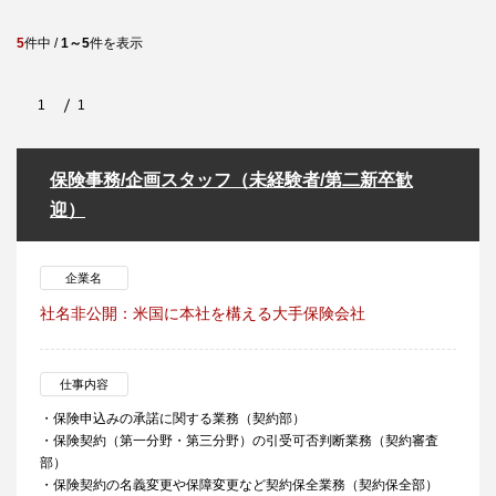
5
件中 /
1～5
件を表示
1
1
保険事務/企画スタッフ（未経験者/第二新卒歓
迎）
企業名
社名非公開：米国に本社を構える大手保険会社
仕事内容
・保険申込みの承諾に関する業務（契約部）
・保険契約（第一分野・第三分野）の引受可否判断業務（契約審査
部）
・保険契約の名義変更や保障変更など契約保全業務（契約保全部）