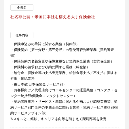
企業名
社名非公開：米国に本社を構える大手保険会社
仕事内容
・保険申込みの承諾に関する業務（契約部）
・保険契約（第一分野・第三分野）の引受可否判断業務（契約審査
部）
・保険契約の名義変更や保障変更など契約保全業務（契約保全部）
・保険料の請求および収納に関する業務（料金部）
・給付金・保険金等の支払査定業務、給付金等支払／不支払に関する
折衝・確認業務
（東日本/西日本保険金サービス部）
・お客様向け／代理店向けコールセンターの運営業務（コンタクトセ
ンター統括部/保険金コンタクトセンター）
・契約管理事務・サービス・基盤に関わる企画および調整業務等、契
約サービス部門全体の事務企画に関わる業務（契約サービス統括部/契
約サービスデザイン部）
※スキルとご経験、キャリア志向等を踏まえて配属部署を決定