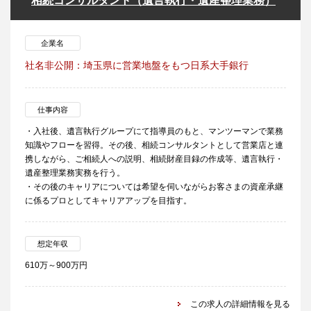
相続コンサルタント（遺言執行・遺産整理業務）
企業名
社名非公開：埼玉県に営業地盤をもつ日系大手銀行
仕事内容
・入社後、遺言執行グループにて指導員のもと、マンツーマンで業務
知識やフローを習得。その後、相続コンサルタントとして営業店と連
携しながら、ご相続人への説明、相続財産目録の作成等、遺言執行・
遺産整理業務実務を行う。
・その後のキャリアについては希望を伺いながらお客さまの資産承継
に係るプロとしてキャリアアップを目指す。
想定年収
610万～900万円
この求人の詳細情報を見る