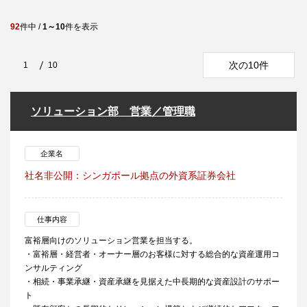
92
件中 /
1～10
件を表示
次の10件
1
10
ソリューション部 営業／管理職
企業名
社名非公開：シンガポール拠点の外資系証券会社
仕事内容
富裕層向けのソリューション営業を担当する。
・富裕層・経営者・オーナー層のお客様に対する総合的な資産運用コ
ンサルティング
・相続・事業承継・資産承継を見据えた中長期的な資産設計のサポー
ト