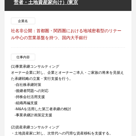
営者・土地資産家向け）/東京
企業名
社名非公開：首都圏・関西圏における地域密着型のリテー
ル中心の営業基盤を持つ、国内大手銀行
仕事内容
(1)事業承継コンサルティング
オーナー企業に対し、企業とオーナーご本人・ご家族の将来を見据え
た承継戦略の立案・実行支援を行う。
-自社株承継対策
-後継者問題への対応
-持株会社活用支援
-組織再編支援
-M&Aを活用した第三者承継の検討
-事業承継計画策定支援
(2)資産承継コンサルティング
・土地資産家に対し、次世代への円滑な資産移転を支援する。