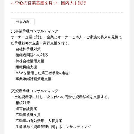
ル中心の営業基盤を持つ、国内大手銀行
仕事内容
(1)事業承継コンサルティング
オーナー企業に対し、企業とオーナーご本人・ご家族の将来を見据え
た承継戦略の立案・実行支援を行う。
-自社株承継対策
-後継者問題への対応
-持株会社活用支援
-組織再編支援
-M&Aを活用した第三者承継の検討
-事業承継計画策定支援
(2)資産承継コンサルティング
・土地資産家に対し、次世代への円滑な資産移転を支援する。
-相続対策
-遺言信託提案
-不動産承継支援
-不動産の有効活用、入替提案
-生前贈与・資産管理に関するコンサルティング