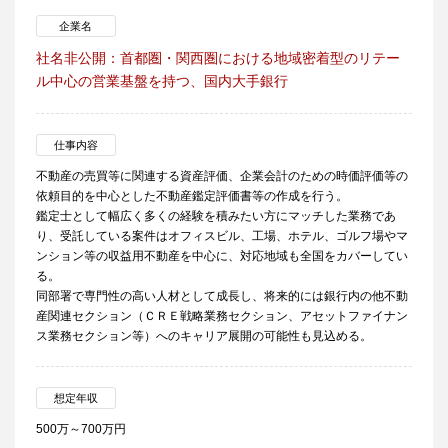
企業名
社名非公開：首都圏・関西圏における地域密着型のリテー
ル中心の営業基盤を持つ、国内大手銀行
仕事内容
不動産の売買等に関連する資産評価、企業会計のための時価評価等の
依頼目的を中心とした不動産鑑定評価書等の作成を行う。
鑑定士として幅広く多くの経験を積みたい方にマッチした業務であ
り、受託している案件はオフィスビル、工場、ホテル、ゴルフ場やマ
ンション等の収益用不動産を中心に、対応地域も全国をカバーしてい
る。
同部署で専門性の高い人材として成長し、将来的には銀行内の他不動
産関連セクション（ＣＲＥ戦略業務セクション、アセットファイナン
ス業務セクション等）へのキャリア展開の可能性も見込める。
想定年収
500万～700万円