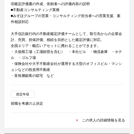
④鑑定評価書の作成、依頼者への評価内容の説明
■不動産コンサルティング業務
■みずほグループの営業・コンサルティング担当者への営業支援、案
件相談対応
大手信託銀行内の不動産鑑定評価チームとして、取引先からの企業会
計、売買、担保評価、相続を目的とした鑑定評価に対応。
全国エリア・幅広いアセットに携わることができます。
・大規模工場（工場財団を含む） ・本社ビル ・物流倉庫 ・ホテ
ル ・ゴルフ場
・保険会社や大手不動産会社が運用する大型のオフィスビル・マンシ
ョンなどの投資用不動産
・富裕層顧客の邸宅 など
想定年収
前職を考慮の上決定
この求人の詳細情報を見る