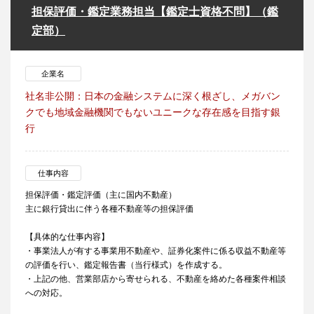
担保評価・鑑定業務担当【鑑定士資格不問】（鑑
定部）
企業名
社名非公開：日本の金融システムに深く根ざし、メガバン
クでも地域金融機関でもないユニークな存在感を目指す銀
行
仕事内容
担保評価・鑑定評価（主に国内不動産）
主に銀行貸出に伴う各種不動産等の担保評価
【具体的な仕事内容】
・事業法人が有する事業用不動産や、証券化案件に係る収益不動産等
の評価を行い、鑑定報告書（当行様式）を作成する。
・上記の他、営業部店から寄せられる、不動産を絡めた各種案件相談
への対応。