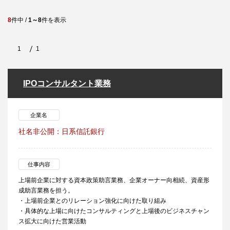
8
件中 /
1～8
件を表示
1
1
IPOコンサルタント業務
企業名
社名非公開：日系信託銀行
仕事内容
上場前企業に対する資本政策助言業務、企業オーナー向相続、資産形
成助言業務を担う。
・上場前企業とのリレーション強化に向けた取り組み
・具体的な上場に向けたコンサルティングと上場後のビジネスチャン
ス拡大に向けた営業活動