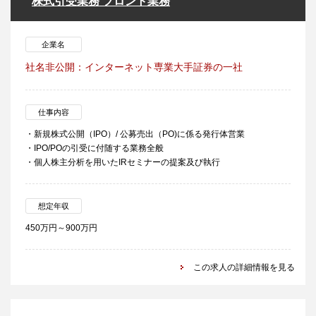
株式引受業務 フロント業務
企業名
社名非公開：インターネット専業大手証券の一社
仕事内容
・新規株式公開（IPO）/ 公募売出（PO)に係る発行体営業
・IPO/POの引受に付随する業務全般
・個人株主分析を用いたIRセミナーの提案及び執行
想定年収
450万円～900万円
この求人の詳細情報を見る