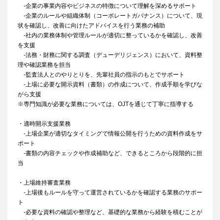
-企業の事業内容やビジネスの特徴について理解を深めるサポート
-企業のルールや組織体制（コーポレートガバナンス）について、現
状を確認し、改善に向けたアドバイスを行う業務の補助
-社内の業務体制や管理ルールが適切に整っているかを確認し、改善
を支援
-法務・財務に関する調査（デューデリジェンス）において、資料整
理や確認業務を担当
-監査法人とのやりとりを、先輩社員の指示のもとでサポート
-上場に必要な開示資料（書類）の作成について、作成手順を学びな
がら支援
※専門知識が必要な業務については、OJTを通じて丁寧に指導する
・適時開示支援業務
-上場企業が適切なタイミングで情報公開を行うための資料作成をサ
ポート
-書類の内容チェックや作成補助など、できるところから段階的に担
当
・上場維持審査業務
-上場後もルールを守って運営されているかを確認する業務のサポー
ト
-必要な資料の確認や整理など、基礎的な業務から経験を積むことが