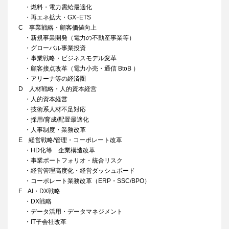
・燃料・電力需給最適化​
・再エネ拡大・GXｰETS
C 事業戦略・顧客価値向上​
・新規事業開発（電力の不動産事業等）​
・グローバル事業投資​
・事業戦略・ビジネスモデル変革​
・顧客接点改革（電力小売・通信 BtoB ）​
・アリーナ等の経済圏
D 人材戦略・​人的資本経営
・人的資本経営​
・技術系人材不足対応​
・採用/育成/配置最適化​
・人事制度・業務改革
E 経営戦略/管理・​コーポレート改革
・HD化等 企業構造改革
・事業ポートフォリオ・統合リスク
・経営管理高度化・経営ダッシュボード
・コーポレート業務改革（ERP・SSC/BPO）
F​ AI・DX戦略​
・DX戦略
・データ活用・データマネジメント
・IT子会社改革​