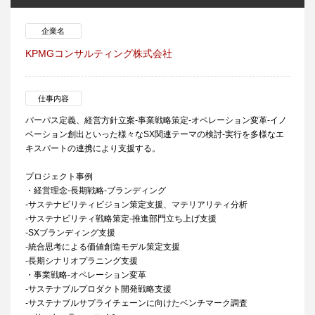
企業名
KPMGコンサルティング株式会社
仕事内容
パーパス定義、経営方針立案-事業戦略策定-オペレーション変革-イノ
ベーション創出といった様々なSX関連テーマの検討-実行を多様なエ
キスパートの連携により支援する。
プロジェクト事例
・経営理念-長期戦略-ブランディング
-サステナビリティビジョン策定支援、マテリアリティ分析
-サステナビリティ戦略策定-推進部門立ち上げ支援
-SXブランディング支援
-統合思考による価値創造モデル策定支援
-長期シナリオプラニング支援
・事業戦略-オペレーション変革
-サステナブルプロダクト開発戦略支援
-サステナブルサプライチェーンに向けたベンチマーク調査