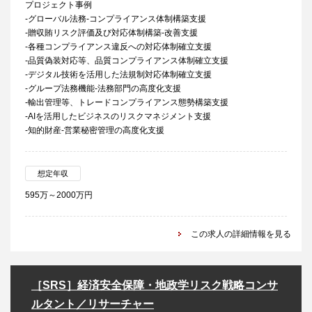
プロジェクト事例
-グローバル法務-コンプライアンス体制構築支援
-贈収賄リスク評価及び対応体制構築-改善支援
-各種コンプライアンス違反への対応体制確立支援
-品質偽装対応等、品質コンプライアンス体制確立支援
-デジタル技術を活用した法規制対応体制確立支援
-グループ法務機能-法務部門の高度化支援
-輸出管理等、トレードコンプライアンス態勢構築支援
-AIを活用したビジネスのリスクマネジメント支援
-知的財産-営業秘密管理の高度化支援
想定年収
595万～2000万円
この求人の詳細情報を見る
［SRS］経済安全保障・地政学リスク戦略コンサ
ルタント／リサーチャー