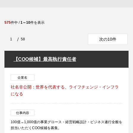
575
件中 /
1～10
件を表示
次の10件
1
58
【COO候補】最高執行責任者
企業名
社名非公開：世界を代表する、ライフチェンジ・インフラ
になる
仕事内容
100億→1,000億の事業グロース・経営戦略設計・ビジネス遂行全般を
担当いただくCOO候補を募集。