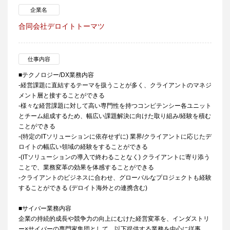
企業名
合同会社デロイトトーマツ
仕事内容
■テクノロジー/DX業務内容
-経営課題に直結するテーマを扱うことが多く、クライアントのマネジ
メント層と接することができる
-様々な経営課題に対して高い専門性を持つコンピテンシー各ユニット
とチーム組成するため、幅広い課題解決に向けた取り組み/経験を積む
ことができる
-(特定のITソリューションに依存せずに) 業界/クライアントに応じたデ
ロイトの幅広い領域の経験をすることができる
-(ITソリューションの導入で終わることなく) クライアントに寄り添う
ことで、業務変革の効果を体感することができる
-クライアントのビジネスに合わせ、グローバルなプロジェクトも経験
することができる (デロイト海外との連携含む)
■サイバー業務内容
企業の持続的成長や競争力の向上にむけた経営変革を、インダストリ
ー×サイバーの専門家集団として、以下提供する業務を中心に従事