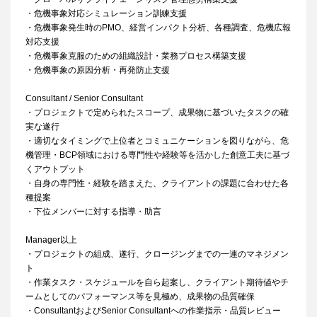
・危機事象対応シミュレーション訓練支援
・危機事象発生時のPMO、経営インパクト分析、各種調査、危機広報
対応支援
・危機事象克服のための組織設計・業務プロセス構築支援
・危機事象の原因分析・再発防止支援
Consultant / Senior Consultant
・プロジェクトで定められたスコープ、成果物に基づいたタスクの確
実な遂行
・適切なタイミングで上位者とコミュニケーションを図りながら、危
機管理・BCP領域における専門性や経験等を活かした創意工夫に基づ
くアウトプット
・自身の専門性・経験を踏まえた、クライアントの課題に合わせた各
種提案
・下位メンバーに対する指導・助言
Manager以上
・プロジェクトの組成、遂行、クロージングまでの一連のマネジメン
ト
・作業タスク・スケジュールを自ら起案し、クライアント期待値やチ
ームとしてのパフォーマンス等を見極め、成果物の品質確保
・ConsultantおよびSenior Consultantへの作業指示・品質レビュー