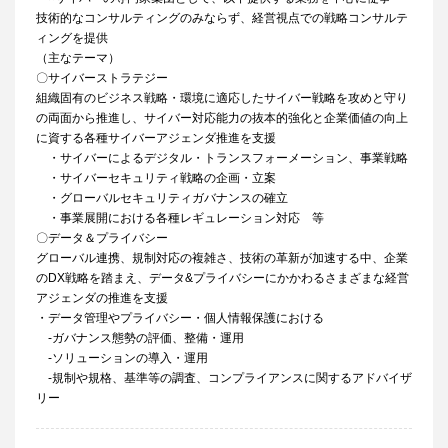
技術的なコンサルティングのみならず、経営視点での戦略コンサルテ
ィングを提供
（主なテーマ）
〇サイバーストラテジー
組織固有のビジネス戦略・環境に適応したサイバー戦略を攻めと守り
の両面から推進し、サイバー対応能力の抜本的強化と企業価値の向上
に資する各種サイバーアジェンダ推進を支援
・サイバーによるデジタル・トランスフォーメーション、事業戦略
・サイバーセキュリティ戦略の企画・立案
・グローバルセキュリティガバナンスの確立
・事業展開における各種レギュレーション対応 等
〇データ＆プライバシー
グローバル連携、規制対応の複雑さ、技術の革新が加速する中、企業
のDX戦略を踏まえ、データ&プライバシーにかかわるさまざまな経営
アジェンダの推進を支援
・データ管理やプライバシー・個人情報保護における
-ガバナンス態勢の評価、整備・運用
-ソリューションの導入・運用
-規制や規格、基準等の調査、コンプライアンスに関するアドバイザ
リー