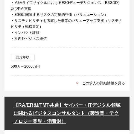
・M&AライフサイクルにおけるESGデューデリジェンス（ESGDD）
及びPMI支援
・ESGに関連するリスクの定量的評価（バリュエーション）
・サステナビリティを考慮した事業のバリューアップ支援（サステナ
ビリティ戦略策定）
・インパクト評価
・社内外ビジネス発信
想定年収
500万～2000万円
この求人の詳細情報を見る
【RA/ER&I/TMT共通】サイバー・ITデジタル領域
に関わるビジネスコンサルタント（製造業・テク
ノロジー業界・消費財）