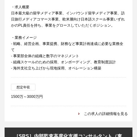
・求人概要
日本最大級の留学メディア事業、インバウンド留学メディア事業、訪
日旅行メディアコマース事業、欧米層向け日本語スクール事業いずれ
かのPL責任を持ち、事業をグロースしていただくポジション。
・業務イメージ
- 戦略、経営企画、事業提携、財務など事業計画達成に必要な業務全
て
- 事業部全体の組織と数字のマネジメント
- 組織スケールのための採用、オンボーディング、教育制度設計
- 海外支社立ち上げから現地採用、オペレーション構築
想定年収
1500万～3000万円
この求人の詳細情報を見る
［SRS］内部監査高度化支援コンサルタント（東