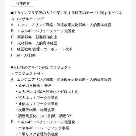
仕事内容
■注力インフラ業界の大手企業に対する以下のテーマに関するビジネ
スコンサルティング
A エンジニアリング戦略・調達改革​人財戦略・人的資本経営
B エネルギーバリューチェーン最適化​
C 事業戦略・顧客価値向上​
D 人材戦略・​人的資本経営
E 経営戦略/管理・​コーポレート改革
F​ AI・DX戦略​
■入社後のアサイン想定プロジェクト
＜プロジェクト例＞
A エンジニアリング戦略・調達改革​人財戦略・人的資本経営
・原子力再稼働・廃炉​
・火力/再エネO&M最適化・ゼロエミ化​
・電力ネットワーク最適化​
・通信ネットワーク最適化​
・次世代物流・物流改革​
・調達高度化/コスト削減・調達DX
B エネルギーバリューチェーン最適化​
・エネルギートレーディング事業​
・市場リスク管理態勢強化​