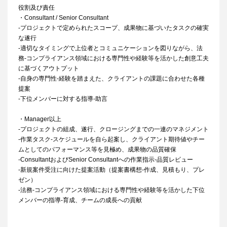
役割及び責任
・Consultant / Senior Consultant
-プロジェクトで定められたスコープ、成果物に基づいたタスクの確実
な遂行
-適切なタイミングで上位者とコミュニケーションを図りながら、法
務-コンプライアンス領域における専門性や経験等を活かした創意工夫
に基づくアウトプット
-自身の専門性-経験を踏まえた、クライアントの課題に合わせた各種
提案
-下位メンバーに対する指導-助言
・Manager以上
-プロジェクトの組成、遂行、クロージングまでの一連のマネジメント
-作業タスク-スケジュールを自ら起案し、クライアント期待値やチー
ムとしてのパフォーマンス等を見極め、成果物の品質確保
-ConsultantおよびSenior Consultantへの作業指示-品質レビュー
-新規案件受注に向けた提案活動（提案書構想-作成、見積もり、プレ
ゼン）
-法務-コンプライアンス領域における専門性や経験等を活かした下位
メンバーの指導-育成、チームの成長への貢献