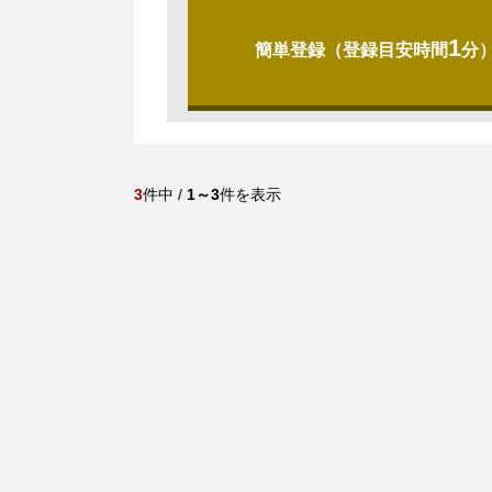
1
簡単登録（登録目安時間
分
3
件中 /
1～3
件を表示