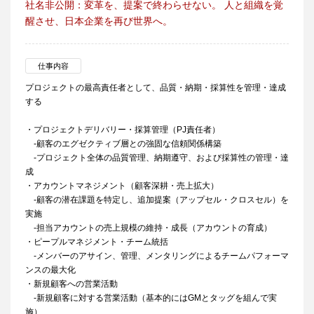
社名非公開：変革を、提案で終わらせない。 人と組織を覚
醒させ、日本企業を再び世界へ。
仕事内容
プロジェクトの最高責任者として、品質・納期・採算性を管理・達成
する
・プロジェクトデリバリー・採算管理（PJ責任者）
-顧客のエグゼクティブ層との強固な信頼関係構築
-プロジェクト全体の品質管理、納期遵守、および採算性の管理・達
成
・アカウントマネジメント（顧客深耕・売上拡大）
-顧客の潜在課題を特定し、追加提案（アップセル・クロスセル）を
実施
-担当アカウントの売上規模の維持・成長（アカウントの育成）
・ピープルマネジメント・チーム統括
-メンバーのアサイン、管理、メンタリングによるチームパフォーマ
ンスの最大化
・新規顧客への営業活動
-新規顧客に対する営業活動（基本的にはGMとタッグを組んで実
施）