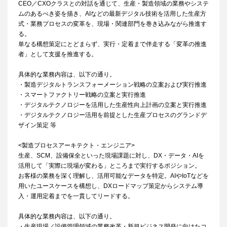
CEO／CXOクラスとの対話を通じて、生産・製造領域の業務やシステ
ムのあるべき姿を描き、AIなどの最新デジタル技術を活用した生産方
式・業務プロセスの変革を、現場・関連部門を巻き込みながら推進す
る。
単なる構想策定にとどまらず、実行・定着まで伴走する「変革の推進
者」として支援を推進する。
具体的な業務内容は、以下の通り。
・製造デジタルトランスフォーメーション戦略の立案および実行推進
・スマートファクトリー戦略の立案と実行推進
・デジタルテクノロジーを活用した生産性向上計画の立案と実行推進
・デジタルテクノロジー活用を前提とした生産プロセスのグランドデ
ザイン策定 等
<製造プロセスアーキテクト・エンジニア>
生産、SCM、設備保全といった現場課題に対し、DX・データ・AIを
活用して「実際に現場が変わる」ところまで実行するポジション。
お客様の業務を深く理解し、活用可能なデータを特定。AIやIoTなどを
用いたユースケースを構想し、DXロードマップ策定からシステム導
入・運用定着までを一貫してリードする。
具体的な業務内容は、以下の通り。
・生産現場／設備管理領域の業務改革・新規ビジネス開発に向けたコ