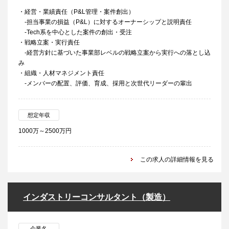
・経営・業績責任（P&L管理・案件創出）
-担当事業の損益（P&L）に対するオーナーシップと説明責任
-Tech系を中心とした案件の創出・受注
・戦略立案・実行責任
-経営方針に基づいた事業部レベルの戦略立案から実行への落とし込
み
・組織・人材マネジメント責任
-メンバーの配置、評価、育成、採用と次世代リーダーの輩出
想定年収
1000万～2500万円
この求人の詳細情報を見る
インダストリーコンサルタント（製造）
企業名