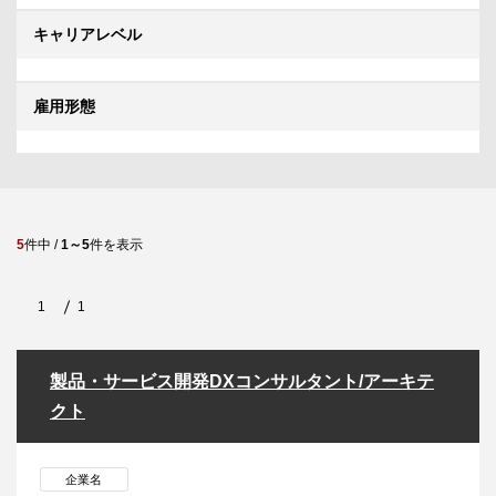
キャリアレベル
雇用形態
5
件中 /
1～5
件を表示
1
1
製品・サービス開発DXコンサルタント/アーキテ
クト
企業名