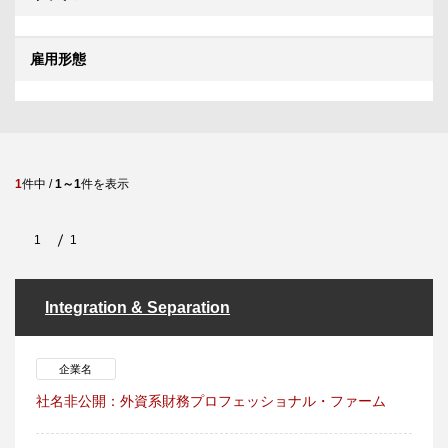
雇用形態
1
件中 /
1～1
件を表示
1
1
Integration & Separation
企業名
社名非公開：外資系財務プロフェッショナル・ファーム