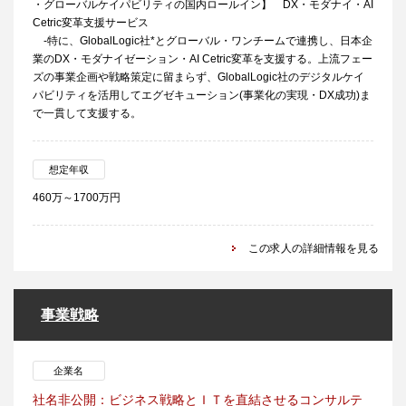
・グローバルケイパビリティの国内ロールイン】 DX・モダナイ・AI
Cetric変革支援サービス
-特に、GlobalLogic社*とグローバル・ワンチームで連携し、日本企
業のDX・モダナイゼーション・AI Cetric変革を支援する。上流フェー
ズの事業企画や戦略策定に留まらず、GlobalLogic社のデジタルケイ
パビリティを活用してエグゼキューション(事業化の実現・DX成功)ま
で一貫して支援する。
想定年収
460万～1700万円
この求人の詳細情報を見る
事業戦略
企業名
社名非公開：ビジネス戦略とＩＴを直結させるコンサルテ