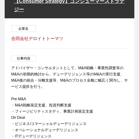
【Consumer Strategy】コンシューマーストラテ
ジー
企業名
合同会社デロイトトーマツ
仕事内容
アドバイザー・コンサルタントとして、M&A戦略・事業性調査等の
M&Aの初期的検討から、デューデリジェンス等のM&Aの実行支援、
M&A後の統合・分離支援等、M&Aのプロセス全般に幅広く関与し、サ
ービス提供を行う。
Pre M&A
・M&A戦略策定支援、投資判断支援
・フィージビリティスタディ、事業計画策定支援
On Deal
・ビジネス/コマーシャルデューデリジェンス
・オペレーショナルデューデリジェンス
・ITデューデリジェンス