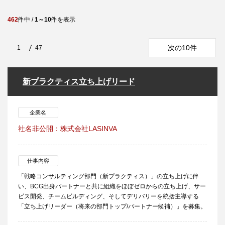
462
件中 /
1～10
件を表示
次の10件
1
47
新プラクティス立ち上げリード
企業名
社名非公開：株式会社LASINVA
仕事内容
「戦略コンサルティング部門（新プラクティス）」の立ち上げに伴
い、BCG出身パートナーと共に組織をほぼゼロからの立ち上げ、サー
ビス開発、チームビルディング、そしてデリバリーを統括主導する
「立ち上げリーダー（将来の部門トップ/パートナー候補）」を募集。