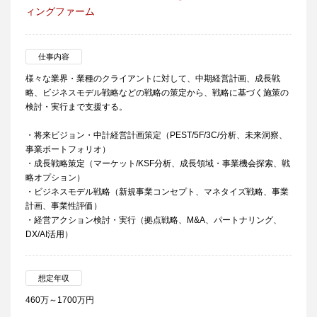
ィングファーム
仕事内容
様々な業界・業種のクライアントに対して、中期経営計画、成長戦
略、ビジネスモデル戦略などの戦略の策定から、戦略に基づく施策の
検討・実行まで支援する。
・将来ビジョン・中計経営計画策定（PEST/5F/3C/分析、未来洞察、
事業ポートフォリオ）
・成長戦略策定（マーケット/KSF分析、成長領域・事業機会探索、戦
略オプション）
・ビジネスモデル戦略（新規事業コンセプト、マネタイズ戦略、事業
計画、事業性評価）
・経営アクション検討・実行（拠点戦略、M&A、パートナリング、
DX/AI活用）
想定年収
460万～1700万円