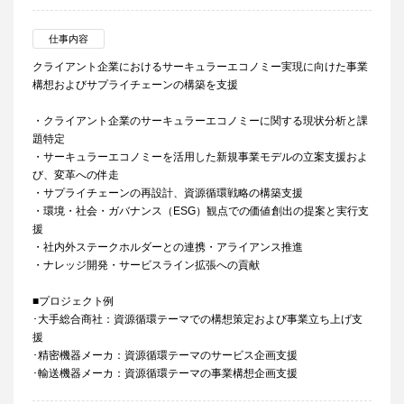
仕事内容
クライアント企業におけるサーキュラーエコノミー実現に向けた事業
構想およびサプライチェーンの構築を支援
・クライアント企業のサーキュラーエコノミーに関する現状分析と課
題特定
・サーキュラーエコノミーを活用した新規事業モデルの立案支援およ
び、変革への伴走
・サプライチェーンの再設計、資源循環戦略の構築支援
・環境・社会・ガバナンス（ESG）観点での価値創出の提案と実行支
援
・社内外ステークホルダーとの連携・アライアンス推進
・ナレッジ開発・サービスライン拡張への貢献
■プロジェクト例
･大手総合商社：資源循環テーマでの構想策定および事業立ち上げ支
援
･精密機器メーカ：資源循環テーマのサービス企画支援
･輸送機器メーカ：資源循環テーマの事業構想企画支援