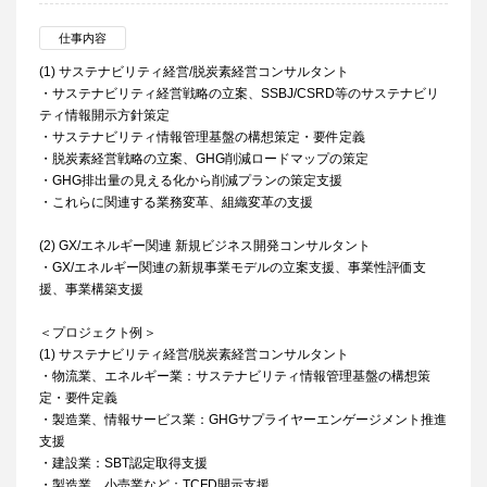
仕事内容
(1) サステナビリティ経営/脱炭素経営コンサルタント
・サステナビリティ経営戦略の立案、SSBJ/CSRD等のサステナビリ
ティ情報開示方針策定
・サステナビリティ情報管理基盤の構想策定・要件定義
・脱炭素経営戦略の立案、GHG削減ロードマップの策定
・GHG排出量の見える化から削減プランの策定支援
・これらに関連する業務変革、組織変革の支援
(2) GX/エネルギー関連 新規ビジネス開発コンサルタント
・GX/エネルギー関連の新規事業モデルの立案支援、事業性評価支
援、事業構築支援
＜プロジェクト例＞
(1) サステナビリティ経営/脱炭素経営コンサルタント
・物流業、エネルギー業：サステナビリティ情報管理基盤の構想策
定・要件定義
・製造業、情報サービス業：GHGサプライヤーエンゲージメント推進
支援
・建設業：SBT認定取得支援
・製造業、小売業など：TCFD開示支援