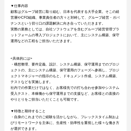
▼仕事内容
顧客はグループ経営に取り組む、日本を代表する大手企業。そこの経
営層やCFO組織、事業責任者の方々と対峙して、グループ経営・ガバ
ナンスという切り口の課題解決に向き合っていただきます。
実際の業務としては、自社ソフトウェアを含むグループ経営管理プラ
ットフォームの導入プロジェクトにおいて、主にシステム構築、保守
運用などの工程をご担当いただきます。
<具体的には>
・構想整理、要件定義、設計、システム構築、保守運用までのプロジ
ェクトの、主にシステム構築、保守運用のフェーズへ参画し、プロジ
ェクトマネジャーの指示のもと、ドキュメント作成、システム構築、
テストなどを実施します。
社内での作業だけではなく、お客様先での打ち合わせ参加やシステム
受入テスト、本稼働から保守運用までの支援など、お客様との直接の
やりとりをご担当いただくことも可能です。
▼特徴と期待すること
・自身のこれまでのご経験を活かしながら、フレックスタイム制およ
びリモートワークを主体に、生産性・効率性を重視した様々な働き方
が選択できます。