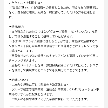
いただくことを期待します。
・”全員がStretchする”組織への参画となるため、与えられた環境では
なく、自ら望む環境、組織を一緒に作っていただける方を歓迎しま
す。
▼特徴/魅力
・まだ確立されたわけではない”グループ経営・ガバナンス”という新
しい市場を創造することに挑戦していただきます。
・ほぼ100％プライム案件に携わることができ、最前線で活躍するコ
ンサルタント自らが事業企画や新サービス開発などにチャレンジでき
る環境があります。
・事業会社ならではの経営へのキャリアパスを実現していただく事に
チャレンジできます。
・顧客のパートナーとなり、課題解決案を出すだけではなく、システ
ムを利用して実現するところまでを見届けることができます。
▼組織について
・ご志向や経験に応じて配属先を決定致します。
・グループ経営管理事業部、連結会計事業部、CPMソリューション事
業部のいずれかに配属となります。
・ご本人の志向や適性に応じた業務に携わっていただきます。