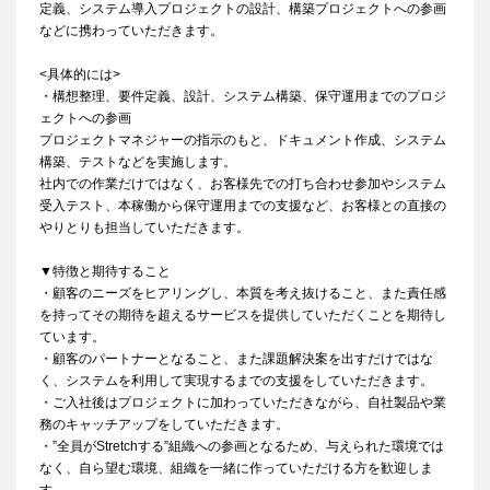
定義、システム導入プロジェクトの設計、構築プロジェクトへの参画
などに携わっていただきます。
<具体的には>
・構想整理、要件定義、設計、システム構築、保守運用までのプロジ
ェクトへの参画
プロジェクトマネジャーの指示のもと、ドキュメント作成、システム
構築、テストなどを実施します。
社内での作業だけではなく、お客様先での打ち合わせ参加やシステム
受入テスト、本稼働から保守運用までの支援など、お客様との直接の
やりとりも担当していただきます。
▼特徴と期待すること
・顧客のニーズをヒアリングし、本質を考え抜けること、また責任感
を持ってその期待を超えるサービスを提供していただくことを期待し
ています。
・顧客のパートナーとなること、また課題解決案を出すだけではな
く、システムを利用して実現するまでの支援をしていただきます。
・ご入社後はプロジェクトに加わっていただきながら、自社製品や業
務のキャッチアップをしていただきます。
・”全員がStretchする”組織への参画となるため、与えられた環境では
なく、自ら望む環境、組織を一緒に作っていただける方を歓迎しま