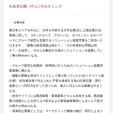
社名非公開：ITコンサルティング
仕事内容
東日本エリアを中心に、日本を代表する大手企業(主に上場企業)のお
客様に対して、３G（グループ、グローバル、ガバナンス）をキーワ
ードにグループ経営を支援するソリューション提案営業をご担当いた
だきます。「顧客の経営課題は何か？」「その本質的な問題は何
か？」を追求し、それらを解決する為のソリューションを提案してい
く事がMissonとなる。
・グループ経営を効果的・効率的に行うためのソリューション提案営
業業務に携わる。
・複数の業種を担当テリトリとして受け持っていただき(＝テリトリ責
任者)、担当者自身で与えられた予算を達成する為の計画立案・実行・
改善というPDCAを行って頂くため、個人に与えられる裁量は大きく
なる。
・担当テリトリには既存顧客・新規顧客どちらも存在する為、既存顧
客の深掘りによる売り上げ拡大および新規顧客獲得によるシェア拡大
の両方が求められる。
・具体的な業務としては、マーケティング施策の検討・実行によるリ