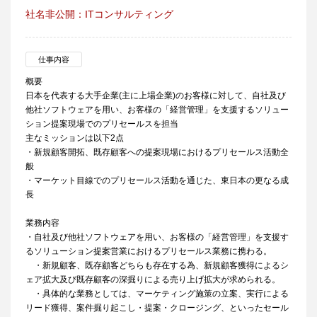
社名非公開：ITコンサルティング
仕事内容
概要
日本を代表する大手企業(主に上場企業)のお客様に対して、自社及び
他社ソフトウェアを用い、お客様の「経営管理」を支援するソリュー
ション提案現場でのプリセールスを担当
主なミッションは以下2点
・新規顧客開拓、既存顧客への提案現場におけるプリセールス活動全
般
・マーケット目線でのプリセールス活動を通じた、東日本の更なる成
長
業務内容
・自社及び他社ソフトウェアを用い、お客様の「経営管理」を支援す
るソリューション提案営業におけるプリセールス業務に携わる。
・新規顧客、既存顧客どちらも存在する為、新規顧客獲得によるシ
ェア拡大及び既存顧客の深掘りによる売り上げ拡大が求められる。
・具体的な業務としては、マーケティング施策の立案、実行による
リード獲得、案件掘り起こし・提案・クロージング、といったセール