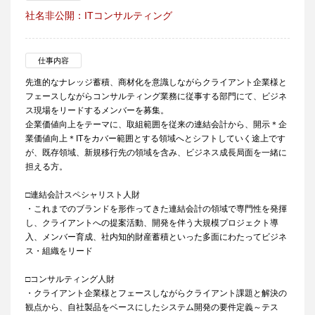
社名非公開：ITコンサルティング
仕事内容
先進的なナレッジ蓄積、商材化を意識しながらクライアント企業様と
フェースしながらコンサルティング業務に従事する部門にて、ビジネ
ス現場をリードするメンバーを募集。
企業価値向上をテーマに、取組範囲を従来の連結会計から、開示＊企
業価値向上＊ITをカバー範囲とする領域へとシフトしていく途上です
が、既存領域、新規移行先の領域を含み、ビジネス成長局面を一緒に
担える方。
□連結会計スペシャリスト人財
・これまでのブランドを形作ってきた連結会計の領域で専門性を発揮
し、クライアントへの提案活動、開発を伴う大規模プロジェクト導
入、メンバー育成、社内知的財産蓄積といった多面にわたってビジネ
ス・組織をリード
□コンサルティング人財
・クライアント企業様とフェースしながらクライアント課題と解決の
観点から、自社製品をベースにしたシステム開発の要件定義～テス