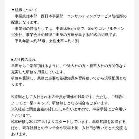
▼組織について
・事業統括本部 西日本事業部 コンサルティングサービス統括部の
配属となります。
・事業部の特徴としては、中途比率が8割で、SIerやコンサルティン
グ会社、事業会社の経理ご出身の方達が集まる50名の組織です。
平均年齢＝約35歳、女性比率＝約３割
■入社後の流れ
早期からご活躍頂けるように、中途入社の方・新卒入社の方関係なく
充実した研修を用意しています。
研修を受講し、業務に必要な基礎知識を習得頂いてから現場配属とな
ります。
※原則として入社される方全員が研修の対象です。ただし、ご経験に
よっては一部スキップ、研修無しとなる場合もございます。
※入社前に関連書籍の貸し出しを行いますので、事前学習にご利用い
ただけます。
※本研修は2022年9月よりスタートしています。基礎知識を習得する
ほか、既存社員とのランチ会や現場上長、入社日が近い方との交流 も
あります。