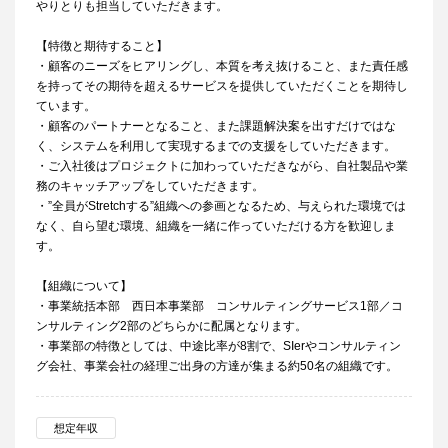
やりとりも担当していただきます。
【特徴と期待すること】
・顧客のニーズをヒアリングし、本質を考え抜けること、また責任感
を持ってその期待を超えるサービスを提供していただくことを期待し
ています。
・顧客のパートナーとなること、また課題解決案を出すだけではな
く、システムを利用して実現するまでの支援をしていただきます。
・ご入社後はプロジェクトに加わっていただきながら、自社製品や業
務のキャッチアップをしていただきます。
・”全員がStretchする”組織への参画となるため、与えられた環境では
なく、自ら望む環境、組織を一緒に作っていただける方を歓迎しま
す。
【組織について】
・事業統括本部 西日本事業部 コンサルティングサービス1部／コ
ンサルティング2部のどちらかに配属となります。
・事業部の特徴としては、中途比率が8割で、SIerやコンサルティン
グ会社、事業会社の経理ご出身の方達が集まる約50名の組織です。
想定年収