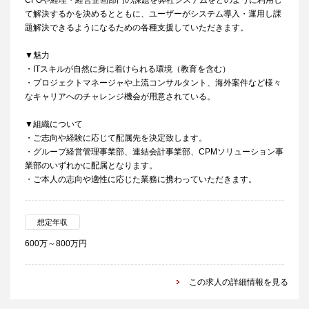
CFOや経理・経営企画部門の課題を弊社システムをどのように利用し
て解決するかを決めるとともに、ユーザーがシステム導入・運用し課
題解決できるようになるための各種支援していただきます。
▼魅力
・ITスキルが自然に身に着けられる環境（教育を含む）
・プロジェクトマネージャや上流コンサルタント、海外案件など様々
なキャリアへのチャレンジ機会が用意されている。
▼組織について
・ご志向や経験に応じて配属先を決定致します。
・グループ経営管理事業部、連結会計事業部、CPMソリューション事
業部のいずれかに配属となります。
・ご本人の志向や適性に応じた業務に携わっていただきます。
想定年収
600万～800万円
この求人の詳細情報を見る