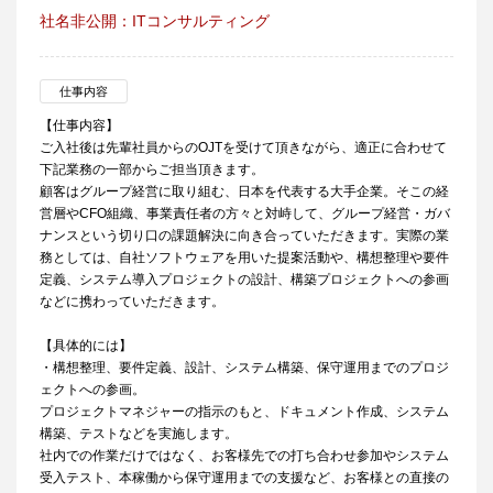
社名非公開：ITコンサルティング
仕事内容
【仕事内容】
ご入社後は先輩社員からのOJTを受けて頂きながら、適正に合わせて
下記業務の一部からご担当頂きます。
顧客はグループ経営に取り組む、日本を代表する大手企業。そこの経
営層やCFO組織、事業責任者の方々と対峙して、グループ経営・ガバ
ナンスという切り口の課題解決に向き合っていただきます。実際の業
務としては、自社ソフトウェアを用いた提案活動や、構想整理や要件
定義、システム導入プロジェクトの設計、構築プロジェクトへの参画
などに携わっていただきます。
【具体的には】
・構想整理、要件定義、設計、システム構築、保守運用までのプロジ
ェクトへの参画。
プロジェクトマネジャーの指示のもと、ドキュメント作成、システム
構築、テストなどを実施します。
社内での作業だけではなく、お客様先での打ち合わせ参加やシステム
受入テスト、本稼働から保守運用までの支援など、お客様との直接の