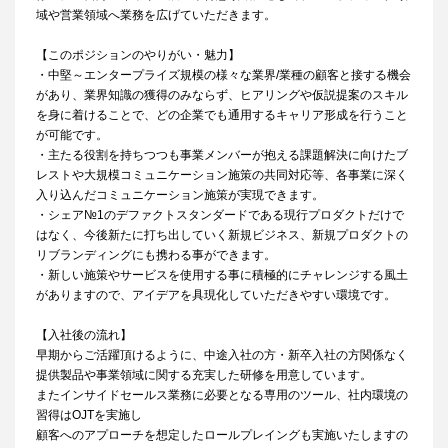
域や営業領域へ業務を広げていただきます。
【このポジションのやりがい・魅力】
・中堅～エンタープライズ規模の様々な業界/業種の顧客と接する機会
があり、業界知識の獲得のみならず、ヒアリングや仮説提案のスキル
を身に着けることで、どの企業でも通用するキャリア形成を行うこと
が可能です。
・主たる役割を持ちつつも事業メンバーが抱える課題解決に向けたブ
レストや大規模コミュニケーション施策の共同対応等、各事業に深く
入り込んだコミュニケーション施策が実現できます。
・シェア№1のデファクトスタンダードである現行プロダクトだけで
はなく、今後新たに打ち出していく新規ビジネス、新規プロダクトの
リブランディングにも携わる事ができます。
・新しい施策やサービスを使用する事に積極的にチャレンジする風土
がありますので、アイデアを具現化していただきやすい環境です。
【入社後の流れ】
早期からご活躍頂けるように、中途入社の方・新卒入社の方関係なく
提供製品や事業領域に関する充実した研修を用意しています。
またインサイドセールス業務に必要となる専用のツール、社内環境の
習得はOJTを実施し
顧客へのアプローチを想定したロールプレイングも実施いたしますの