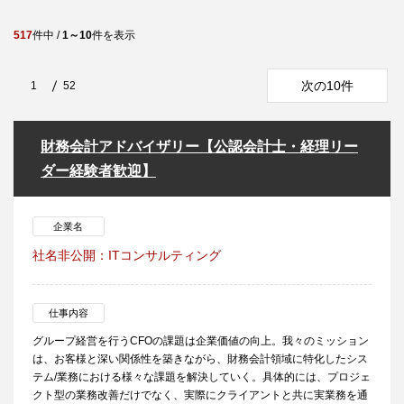
517
件中 /
1～10
件を表示
次の10件
1
52
財務会計アドバイザリー【公認会計士・経理リー
ダー経験者歓迎】
企業名
社名非公開：ITコンサルティング
仕事内容
グループ経営を行うCFOの課題は企業価値の向上。我々のミッション
は、お客様と深い関係性を築きながら、財務会計領域に特化したシス
テム/業務における様々な課題を解決していく。具体的には、プロジェ
クト型の業務改善だけでなく、実際にクライアントと共に実業務を通