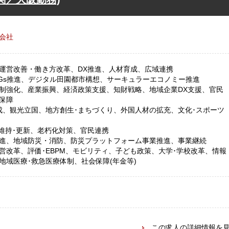
会社
運営改善・働き方改革、DX推進、人材育成、広域連携
DGs推進、デジタル田園都市構想、サーキュラーエコノミー推進
制強化、産業振興、経済政策支援、知財戦略、地域企業DX支援、官民
保障
成、観光立国、地方創生･まちづくり、外国人材の拡充、文化･スポーツ
･維持･更新、老朽化対策、官民連携
進、地域防災・消防、防災プラットフォーム事業推進、事業継続
営改革、評価･EBPM、モビリティ、子ども政策、大学･学校改革、情報
地域医療･救急医療体制、社会保障(年金等)
この求人の詳細情報を