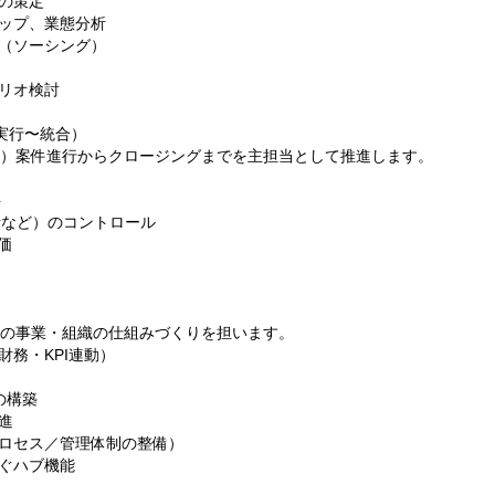
の策定
ップ、業態分析
（ソーシング）
リオ検討
実行〜統合）
行）案件進行からクロージングまでを主担当として推進します。
ト
計など）のコントロール
価
後の事業・組織の仕組みづくりを担います。
務・KPI連動）
の構築
進
ロセス／管理体制の整備）
ぐハブ機能