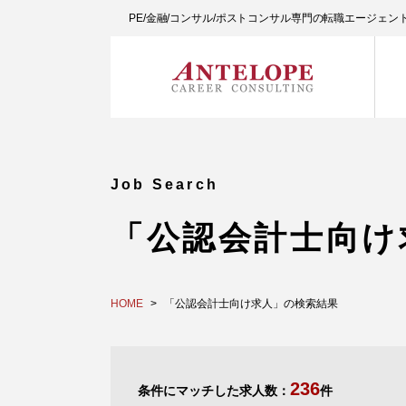
PE/金融/コンサル/ポストコンサル専門の転職エージェ
Job Search
「公認会計士向け
HOME
「公認会計士向け求人」の検索結果
236
条件にマッチした求人数：
件