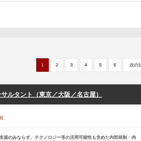
1
2
3
4
5
6
次の1
ンサルタント（東京／大阪／名古屋）
社
支援のみならず、テクノロジー等の活用可能性も含めた内部統制・内