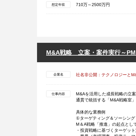
710万～2500万円
想定年収
M&A戦略 立案・案件実行～PM
社名非公開：テクノロジーとM
企業名
M&Aを活用した成長戦略の立案
仕事内容
通貫で統括する「M&A戦略室
具体的な業務例
①ターゲティング＆ソーシング
M＆A戦略「推進」の起点とし
・投資戦略に基づくターゲット