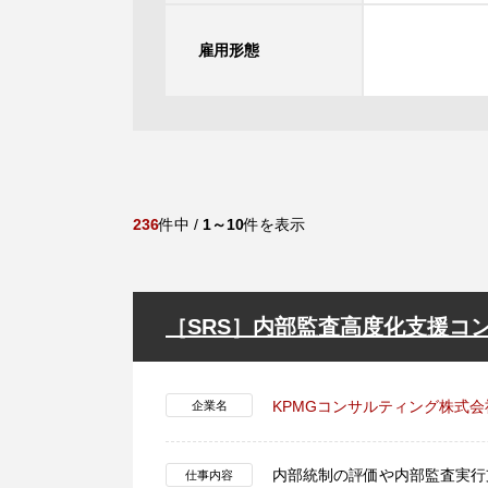
雇用形態
236
件中 /
1～10
件を表示
［SRS］内部監査高度化支援コ
KPMGコンサルティング株式会
企業名
内部統制の評価や内部監査実行
仕事内容