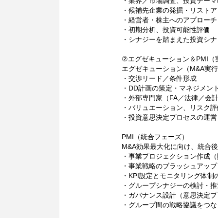
・業界／市場調査、投資テーマ
・候補先企業の発掘・リストア
・経営者・株主へのアプローチ
・初期分析、投資可能性評価
・シナジーを踏まえた投資シナ
②エグゼキューション＆PMI（
エグゼキューション（M&A実
・交渉リード／条件形成
・DD計画の策定・マネジメン
・外部専門家（FA／法律／会
・バリュエーション、リスク評
・投資意思決定プロセスの運営
PMI（統合フェーズ）
M&A効果最大化に向け、統合
・事業プロジェクション作成（財
・事業戦略のブラッシュアップ
・KPI設定とモニタリング体制
・グループシナジーの検討・推
・ガバナンス設計（意思決定プ
・グループ間の戦略協議をつな