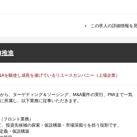
この求人の詳細情報を
I推進
&Aを駆使し成長を遂げているリユースカンパニー（上場企業）
から、ターゲティング＆ソーシング、M&A案件の実行、PMIまで一気
」に所属し、以下業務に従事いただきます。
（フロント業務）
て、投資先候補の探索・仮説構築・市場深掘りを担う役割です。
定義・仮説構築