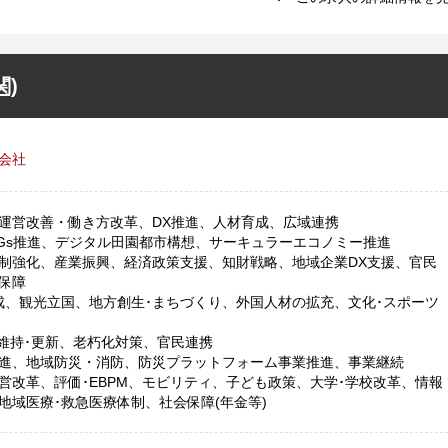
)
会社
運営改善・働き方改革、DX推進、人材育成、広域連携
DGs推進、デジタル田園都市構想、サーキュラーエコノミー推進
制強化、産業振興、経済政策支援、知財戦略、地域企業DX支援、官民
保障
成、観光立国、地方創生･まちづくり、外国人材の拡充、文化･スポーツ
･維持･更新、老朽化対策、官民連携
進、地域防災・消防、防災プラットフォーム事業推進、事業継続
営改革、評価･EBPM、モビリティ、子ども政策、大学･学校改革、情報
地域医療･救急医療体制、社会保障(年金等)