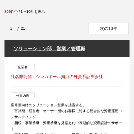
209
件中 /
1～10
件を表示
次の10件
1
21
ソリューション部 営業／管理職
企業名
社名非公開：シンガポール拠点の外資系証券会社
仕事内容
富裕層向けのソリューション営業を担当する。
・富裕層・経営者・オーナー層のお客様に対する総合的な資産運用コ
ンサルティング
・相続・事業承継・資産承継を見据えた中長期的な資産設計のサポー
ト