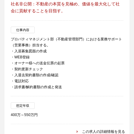
社名非公開：不動産の本質を見極め、価値を最大化して社
会に貢献することを目指す。
仕事内容
プロパティマネジメント部（不動産管理部門）における業務サポート
（営業事務）担当する。
・入居募集図面の作成
・WEB登録
・オーナー様への送金伝票の起票
・契約更新チェック
・入退去契約書類の作成/確認
・電話対応
・請求書/解約書類の作成と発送
想定年収
400万～550万円
この求人の詳細情報を見る