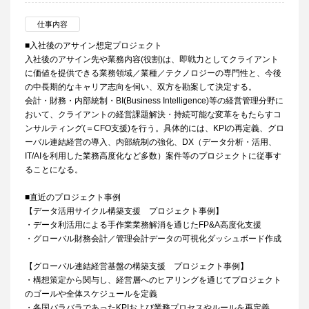
仕事内容
■入社後のアサイン想定プロジェクト
入社後のアサイン先や業務内容(役割)は、即戦力としてクライアント
に価値を提供できる業務領域／業種／テクノロジーの専門性と、今後
の中長期的なキャリア志向を伺い、双方を勘案して決定する。
会計・財務・内部統制・BI(Business Intelligence)等の経営管理分野に
おいて、クライアントの経営課題解決・持続可能な変革をもたらすコ
ンサルティング(＝CFO支援)を行う。具体的には、KPIの再定義、グロ
ーバル連結経営の導入、内部統制の強化、DX（データ分析・活用、
IT/AIを利用した業務高度化など多数）案件等のプロジェクトに従事す
ることになる。
■直近のプロジェクト事例
【データ活用サイクル構築支援 プロジェクト事例】
・データ利活用による手作業業務解消を通じたFP&A高度化支援
・グローバル財務会計／管理会計データの可視化ダッシュボード作成
【グローバル連結経営基盤の構築支援 プロジェクト事例】
・構想策定から関与し、経営層へのヒアリングを通じてプロジェクト
のゴールや全体スケジュールを定義
・各国バラバラであったKPIおよび業務プロセスやルールを再定義、