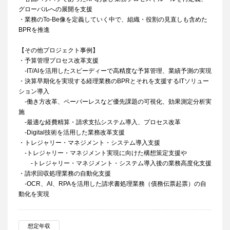
グローバルへの展開を支援
・業務のTo-Be像を定義していく中で、組織・役割の見直しも含めた
BPRを推進
【その他プロジェクト事例】
・予算管理プロセス改革支援
-IT/AIを活用したスピーディーで高精度な予算管理、業績予測の実現
・決算早期化を実現する経理業務のBPRとそれを支援するITソリュー
ション導入
-働き方改革、ペーパーレスなど優先課題の可視化、効果測定分析実
施
-最適な経費精算・請求支払システム導入、プロセス改革
-Digital技術を活用した業務改革支援
・トレジャリー・マネジメント・システム導入支援
-トレジャリー・マネジメント実現に向けた構想策定支援や
-トレジャリー・マネジメント・システム導入後の業務高度化支援
・請求回収処理業務の自動化支援
-OCR、AI、RPAを活用した請求書処理業務（債務伝票起票）の自
動化を実現
想定年収