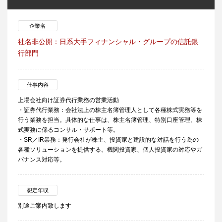
企業名
社名非公開：日系大手フィナンシャル・グループの信託銀
行部門
仕事内容
上場会社向け証券代行業務の営業活動
・証券代行業務：会社法上の株主名簿管理人として各種株式実務等を
行う業務を担当。具体的な仕事は、株主名簿管理、特別口座管理、株
式実務に係るコンサル・サポート等。
・SR／IR業務：発行会社が株主、投資家と建設的な対話を行う為の
各種ソリューションを提供する。機関投資家、個人投資家の対応やガ
バナンス対応等。
想定年収
別途ご案内致します