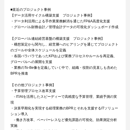
■直近のプロジェクト事例
【データ活用サイクル構築支援 プロジェクト事例】
・データ利活用による手作業業務解消を通じたFP&A高度化支援
・グローバル財務会計／管理会計データの可視化ダッシュボード作成
【グローバル連結経営基盤の構築支援 プロジェクト事例】
・構想策定から関与し、経営層へのヒアリングを通じてプロジェクト
のゴールや全体スケジュールを定義
・各国バラバラであったKPIおよび業務プロセスやルールを再定義、
グローバルへの展開を支援
・業務のTo-Be像を定義していく中で、組織・役割の見直しも含めた
BPRを推進
【その他プロジェクト事例】
・予算管理プロセス改革支援
- IT/AIを活用したスピーディーで高精度な予算管理、業績予測の実
現
・決算早期化を実現する経理業務のBPRとそれを支援するITソリュー
ション導入
- 働き方改革、ペーパーレスなど優先課題の可視化、効果測定分析
実施