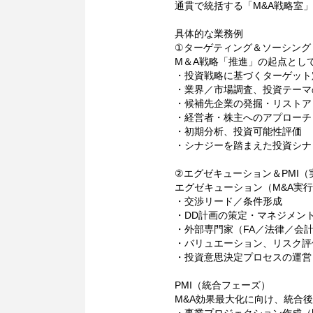
通貫で統括する「M&A戦略室
具体的な業務例
①ターゲティング＆ソーシング
M＆A戦略「推進」の起点とし
・投資戦略に基づくターゲット
・業界／市場調査、投資テーマ
・候補先企業の発掘・リストア
・経営者・株主へのアプローチ
・初期分析、投資可能性評価
・シナジーを踏まえた投資シナ
②エグゼキューション＆PMI（
エグゼキューション（M&A実
・交渉リード／条件形成
・DD計画の策定・マネジメン
・外部専門家（FA／法律／会
・バリュエーション、リスク評
・投資意思決定プロセスの運営
PMI（統合フェーズ）
M&A効果最大化に向け、統合