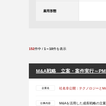
雇用形態
152
件中 /
1～10
件を表示
M&A戦略 立案・案件実行～PM
社名非公開：テクノロジーとM
企業名
M&Aを活用した成長戦略の立案
仕事内容