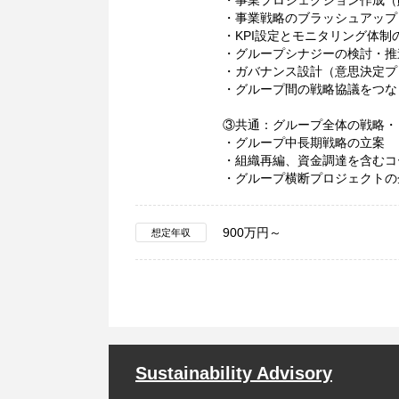
・事業プロジェクション作成（財
・事業戦略のブラッシュアップ
・KPI設定とモニタリング体制
・グループシナジーの検討・推
・ガバナンス設計（意思決定プ
・グループ間の戦略協議をつな
③共通：グループ全体の戦略・
・グループ中長期戦略の立案
・組織再編、資金調達を含むコ
・グループ横断プロジェクトの
900万円～
想定年収
Sustainability Advisory