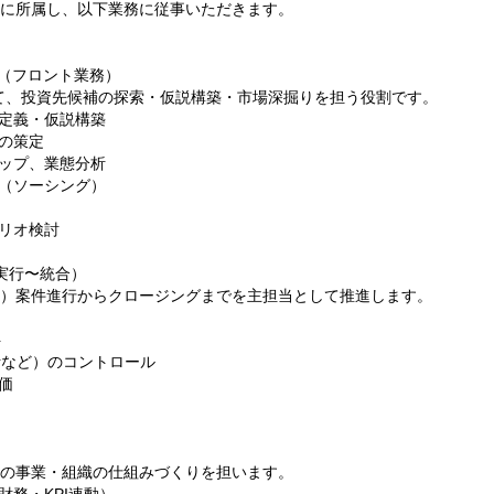
」に所属し、以下業務に従事いただきます。
（フロント業務）
て、投資先候補の探索・仮説構築・市場深掘りを担う役割です。
定義・仮説構築
の策定
ップ、業態分析
（ソーシング）
リオ検討
実行〜統合）
行）案件進行からクロージングまでを主担当として推進します。
ト
計など）のコントロール
価
後の事業・組織の仕組みづくりを担います。