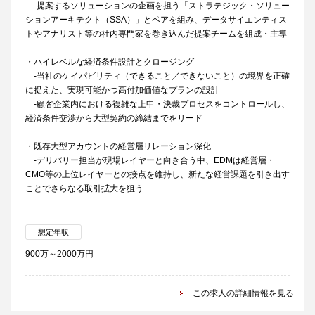
-提案するソリューションの企画を担う「ストラテジック・ソリュー
ションアーキテクト（SSA）」とペアを組み、データサイエンティス
トやアナリスト等の社内専門家を巻き込んだ提案チームを組成・主導
・ハイレベルな経済条件設計とクロージング
-当社のケイパビリティ（できること／できないこと）の境界を正確
に捉えた、実現可能かつ高付加価値なプランの設計
-顧客企業内における複雑な上申・決裁プロセスをコントロールし、
経済条件交渉から大型契約の締結までをリード
・既存大型アカウントの経営層リレーション深化
-デリバリー担当が現場レイヤーと向き合う中、EDMは経営層・
CMO等の上位レイヤーとの接点を維持し、新たな経営課題を引き出す
ことでさらなる取引拡大を狙う
想定年収
900万～2000万円
この求人の詳細情報を見る