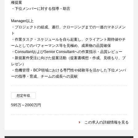
種提案
・下位メンバーに対する指導・助言
Manager以上
・プロジェクトの組成、遂行、クロージングまでの一連のマネジメン
ト
・作業タスク・スケジュールを自ら起案し、クライアント期待値やチ
ームとしてのパフォーマンス等を見極め、成果物の品質確保
・ConsultantおよびSenior Consultantへの作業指示・品質レビュー
・新規案件受注に向けた提案活動（提案書構想・作成、見積もり、プ
レゼン）
・危機管理・BCP領域における専門性や経験等を活かした下位メンバ
ーの指導・育成、チームの成長への貢献
想定年収
595万～2000万円
この求人の詳細情報を見る