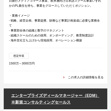
日旅行メディアコマース事業、欧米層向け日本語スクール事業いずれ
かのPL責任を持ち、事業をグロースしていただくポジション。
・業務イメージ
- 戦略、経営企画、事業提携、財務など事業計画達成に必要な業務全
て
- 事業部全体の組織と数字のマネジメント
- 組織スケールのための採用、オンボーディング、教育制度設計
- 海外支社立ち上げから現地採用、オペレーション構築
想定年収
1500万～3000万円
この求人の詳細情報を見る
エンタープライズディールマネージャー（EDM）
※新規コンサルティングセールス