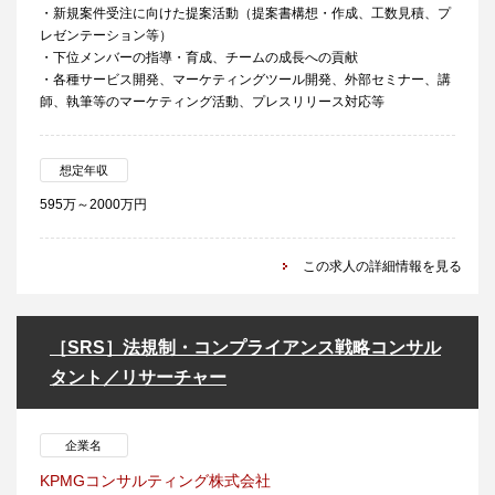
・新規案件受注に向けた提案活動（提案書構想・作成、工数見積、プ
レゼンテーション等）
・下位メンバーの指導・育成、チームの成長への貢献
・各種サービス開発、マーケティングツール開発、外部セミナー、講
師、執筆等のマーケティング活動、プレスリリース対応等
想定年収
595万～2000万円
この求人の詳細情報を見る
［SRS］法規制・コンプライアンス戦略コンサル
タント／リサーチャー
企業名
KPMGコンサルティング株式会社