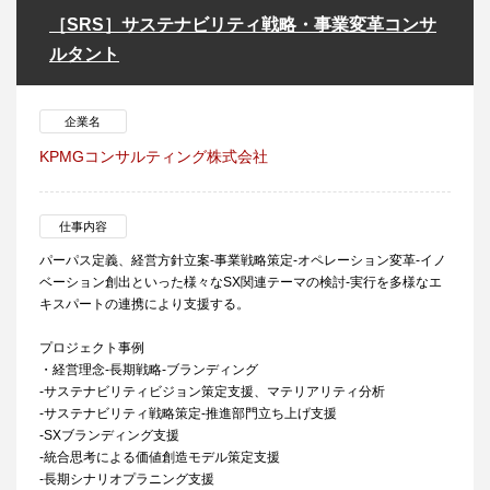
［SRS］サステナビリティ戦略・事業変革コンサ
ルタント
企業名
KPMGコンサルティング株式会社
仕事内容
パーパス定義、経営方針立案-事業戦略策定-オペレーション変革-イノ
ベーション創出といった様々なSX関連テーマの検討-実行を多様なエ
キスパートの連携により支援する。
プロジェクト事例
・経営理念-長期戦略-ブランディング
-サステナビリティビジョン策定支援、マテリアリティ分析
-サステナビリティ戦略策定-推進部門立ち上げ支援
-SXブランディング支援
-統合思考による価値創造モデル策定支援
-長期シナリオプラニング支援