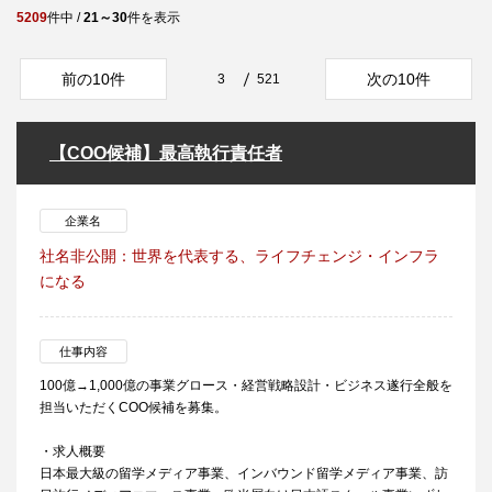
5209
件中 /
21～30
件を表示
前の10件
次の10件
3
521
【COO候補】最高執行責任者
企業名
社名非公開：世界を代表する、ライフチェンジ・インフラ
になる
仕事内容
100億→1,000億の事業グロース・経営戦略設計・ビジネス遂行全般を
担当いただくCOO候補を募集。
・求人概要
日本最大級の留学メディア事業、インバウンド留学メディア事業、訪