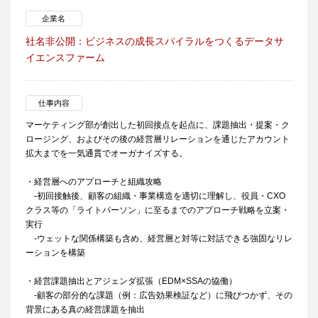
企業名
社名非公開：ビジネスの成長スパイラルをつくるデータサ
イエンスファーム
仕事内容
マーケティング部が創出した初回接点を起点に、課題抽出・提案・ク
ロージング、およびその後の経営層リレーションを通じたアカウント
拡大までを一気通貫でオーガナイズする。
・経営層へのアプローチと組織攻略
-初回接触後、顧客の組織・事業構造を適切に理解し、役員・CXO
クラス等の「ライトパーソン」に至るまでのアプローチ戦略を立案・
実行
-ウェットな関係構築も含め、経営層と対等に対話できる強固なリレ
ーションを構築
・経営課題抽出とアジェンダ拡張（EDM×SSAの協働）
-顧客の部分的な課題（例：広告効果検証など）に飛びつかず、その
背景にある真の経営課題を抽出