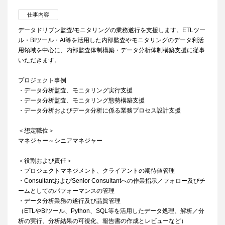
仕事内容
データドリブン監査/モニタリングの業務遂行を支援します。ETLツー
ル・BIツール・AI等を活用した内部監査やモニタリングのデータ利活
用領域を中心に、内部監査体制構築・データ分析体制構築支援に従事
いただきます。
プロジェクト事例
・データ分析監査、モニタリング実行支援
・データ分析監査、モニタリング態勢構築支援
・データ分析およびデータ分析に係る業務プロセス設計支援
＜想定職位＞
マネジャー～シニアマネジャー
＜役割および責任＞
・プロジェクトマネジメント、クライアントの期待値管理
・ConsultantおよびSenior Consultantへの作業指示／フォロー及びチ
ームとしてのパフォーマンスの管理
・データ分析業務の遂行及び品質管理
（ETLやBIツール、Python、SQL等を活用したデータ処理、解析／分
析の実行、分析結果の可視化、報告書の作成とレビューなど）