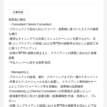
仕事内容
役割及び責任
・Consultant / Senior Consultant
-プロジェクトで定められたスコープ、成果物に基づいたタスクの確実
な遂行
-適切なタイミングで上位者とコミュニケーションを図りながら、法
務-コンプライアンス領域における専門性や経験等を活かした創意工夫
に基づくアウトプット
-自身の専門性-経験を踏まえた、クライアントの課題に合わせた各種
提案
-下位メンバーに対する指導-助言
・Manager以上
-プロジェクトの組成、遂行、クロージングまでの一連のマネジメント
-作業タスク-スケジュールを自ら起案し、クライアント期待値やチー
ムとしてのパフォーマンス等を見極め、成果物の品質確保
-ConsultantおよびSenior Consultantへの作業指示-品質レビュー
-新規案件受注に向けた提案活動（提案書構想-作成、見積もり、プレ
ゼン）
-法務-コンプライアンス領域における専門性や経験等を活かした下位