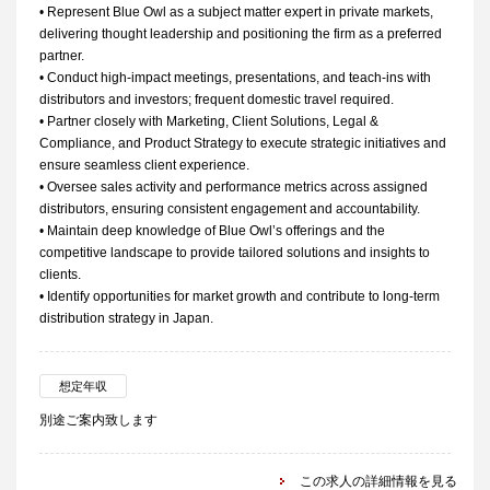
• Represent Blue Owl as a subject matter expert in private markets,
delivering thought leadership and positioning the firm as a preferred
partner.
• Conduct high-impact meetings, presentations, and teach-ins with
distributors and investors; frequent domestic travel required.
• Partner closely with Marketing, Client Solutions, Legal &
Compliance, and Product Strategy to execute strategic initiatives and
ensure seamless client experience.
• Oversee sales activity and performance metrics across assigned
distributors, ensuring consistent engagement and accountability.
• Maintain deep knowledge of Blue Owl’s offerings and the
competitive landscape to provide tailored solutions and insights to
clients.
• Identify opportunities for market growth and contribute to long-term
distribution strategy in Japan.
想定年収
別途ご案内致します
この求人の詳細情報を見る