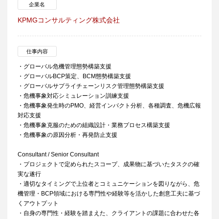
企業名
KPMGコンサルティング株式会社
仕事内容
・グローバル危機管理態勢構築支援
・グローバルBCP策定、BCM態勢構築支援
・グローバルサプライチェーンリスク管理態勢構築支援
・危機事象対応シミュレーション訓練支援
・危機事象発生時のPMO、経営インパクト分析、各種調査、危機広報
対応支援
・危機事象克服のための組織設計・業務プロセス構築支援
・危機事象の原因分析・再発防止支援
Consultant / Senior Consultant
・プロジェクトで定められたスコープ、成果物に基づいたタスクの確
実な遂行
・適切なタイミングで上位者とコミュニケーションを図りながら、危
機管理・BCP領域における専門性や経験等を活かした創意工夫に基づ
くアウトプット
・自身の専門性・経験を踏まえた、クライアントの課題に合わせた各