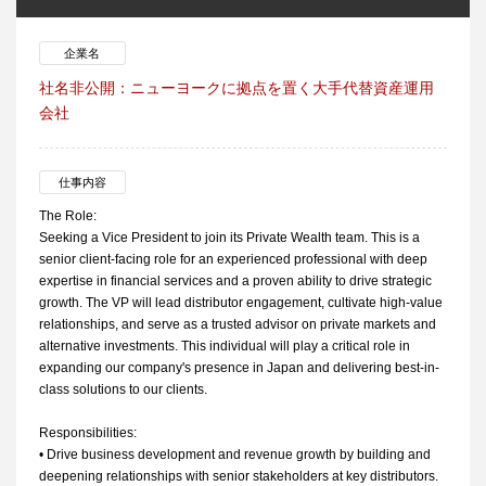
企業名
社名非公開：ニューヨークに拠点を置く大手代替資産運用
会社
仕事内容
The Role:
Seeking a Vice President to join its Private Wealth team. This is a
senior client-facing role for an experienced professional with deep
expertise in financial services and a proven ability to drive strategic
growth. The VP will lead distributor engagement, cultivate high-value
relationships, and serve as a trusted advisor on private markets and
alternative investments. This individual will play a critical role in
expanding our company's presence in Japan and delivering best-in-
class solutions to our clients.
Responsibilities:
• Drive business development and revenue growth by building and
deepening relationships with senior stakeholders at key distributors.