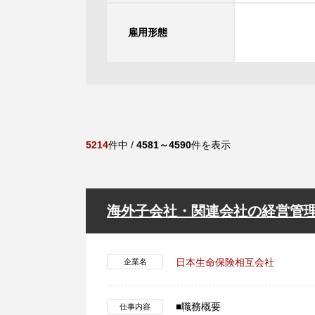
雇用形態
5214
件中 /
4581～4590
件を表示
海外子会社・関連会社の経営管
日本生命保険相互会社
企業名
■職務概要
仕事内容