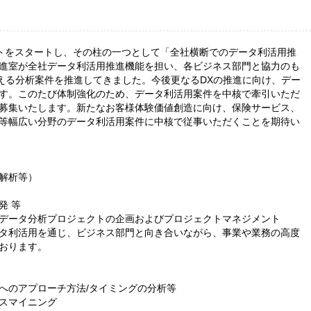
ェクトをスタートし、その柱の一つとして「全社横断でのデータ利活用推
進室が全社データ利活用推進機能を担い、各ビジネス部門と協力のも
超える分析案件を推進してきました。今後更なるDXの推進に向け、デー
す。このたび体制強化のため、データ利活用案件を中核で牽引いただ
募集いたします。新たなお客様体験価値創造に向け、保険サービス、
等幅広い分野のデータ利活用案件に中核で従事いただくことを期待い
解析等）
発 等
データ分析プロジェクトの企画およびプロジェクトマネジメント
タ利活用を通じ、ビジネス部門と向き合いながら、事業や業務の高度
おります。
へのアプローチ方法/タイミングの分析等
スマイニング