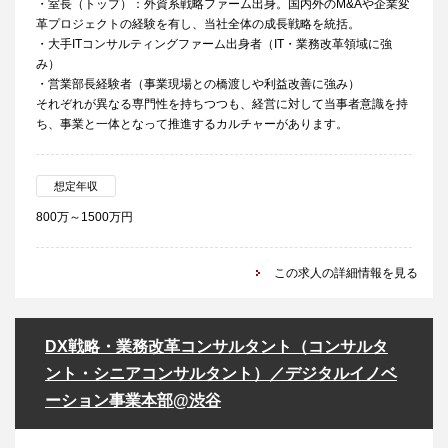
・室長（トップ）：外資系戦略ファーム出身。国内外のM&Aや企業変
革プロジェクトの経験を有し、当社全体の成長戦略を統括。
・大手ITコンサルティングファーム出身者（IT・業務改革領域に強
み）
・営業部長経験者（事業現場との橋渡しや利益改善に強み）
それぞれが異なる専門性を持ちつつも、経営に対して当事者意識を持
ち、事業と一体となって推進するカルチャーがあります。
想定年収
800万～1500万円
この求人の詳細情報を見る
DX戦略・業務改革コンサルタント（コンサルタ
ント・シニアコンサルタント）／デジタルイノベ
ーション事業本部@渋谷