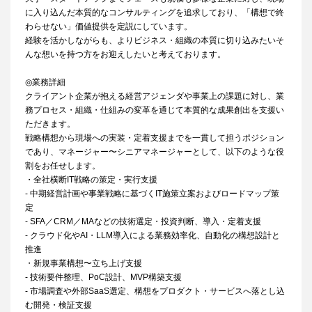
に入り込んだ本質的なコンサルティングを追求しており、「構想で終
わらせない」価値提供を定説にしています。
経験を活かしながらも、よりビジネス・組織の本質に切り込みたいそ
んな想いを持つ方をお迎えしたいと考えております。
◎業務詳細
クライアント企業が抱える経営アジェンダや事業上の課題に対し、業
務プロセス・組織・仕組みの変革を通じて本質的な成果創出を支援い
ただきます。
戦略構想から現場への実装・定着支援までを一貫して担うポジション
であり、マネージャー〜シニアマネージャーとして、以下のような役
割をお任せします。
・全社横断IT戦略の策定・実行支援
- 中期経営計画や事業戦略に基づくIT施策立案およびロードマップ策
定
- SFA／CRM／MAなどの技術選定・投資判断、導入・定着支援
- クラウド化やAI・LLM導入による業務効率化、自動化の構想設計と
推進
・新規事業構想〜立ち上げ支援
- 技術要件整理、PoC設計、MVP構築支援
- 市場調査や外部SaaS選定、構想をプロダクト・サービスへ落とし込
む開発・検証支援