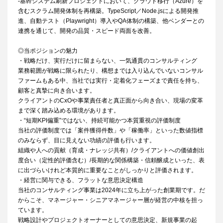
-基幹システム刷新プロジェクトにおいて、クラウド移行（Azure）を
含むスクラム開発体制を再構築。TypeScript／Node.jsによる開発推
進、自動テスト（Playwright）導入やQA体制の構築、他ベンダーとの
連携を通じて、開発の品質・スピード両面を改善。
◎当ポジションの魅力
・戦略だけ、実行だけに留まらない、一気通貫のコンサルティング
業務範囲が戦略に限られたり、構想までは入り込んでいないコンサル
ファームもある中、当社では実行・定着化フェーズまで責任を持ち、
顧客と真摯に向き合います。
クライアントのCxOや事業責任者と真正面から向き合い、現場の変革
まで深く踏み込める環境があります。
・“短期KPI偏重”ではない、持続可能かつ本質重視の評価制度
当社の評価制度では「案件獲得件数」や「稼働率」といった数値指標
のみならず、目に見えない功績の評価も行います。
組織や人への貢献（育成・ナレッジ共有）/クライアントへの価値創出
度合い（定性的評価含む）/長期的な関係構築・信頼醸成といった、表
に出づらいけれど本質的に重要なことがしっかりと評価されます。
・経営に関与できる、フラットな意思決定構造
当社のコンサルティング事業は2024年に立ち上がった創業期です。だ
からこそ、マネージャー・シニアマネージャー層が経営の中核を担っ
ています。
戦略設計やプロジェクトオーナーとしての意思決定、新規事業の起