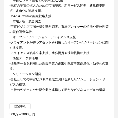
・宇宙ビジネス領域での事業拡大支援
-既存の宇宙の拡大のための市場浸透、新サービス開発、新規市場開
拓、多角化の戦略支援。
-M&AやPMI等の組織戦略支援。
・市場分析、競合調査
-宇宙ビジネス市場分析や動向調査、市場プレイヤーの特徴や優位性等
の競合調査分析。
・オープンイノベーション・アライアンス支援
-クライアントが持つアセットを利用したオープンイノベーションに関
する支援。
-アライアンス戦略立案支援、業務提携や技術提携の支援。
・衛星データ利活用
-衛星データを利用した新規事業の創出や既存事業高度化・効率化の支
援。
・ソリューション開発
-自社としての宇宙ビジネス領域における新たなソシューション・サー
ビスの構築。
-自社の各チームや外部企業と連携して新たなビジネスモデルの構築。
想定年収
500万～2000万円