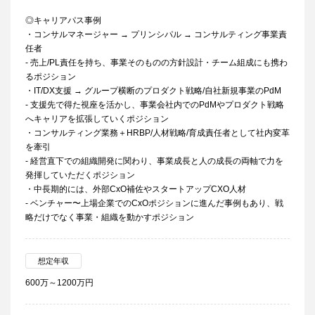
◎キャリアパス事例
・コンサルマネージャー → プリンシパル → コンサルティング事業責
任者
- 売上/PL責任を持ち、事業そのものの方針設計・チーム組成にも携わ
るポジション
・IT/DX支援 → グループ横断のプロダクト戦略/自社新規事業のPdM
- 支援先で得た視座を活かし、事業会社内でのPdMやプロダクト戦略
へキャリアを拡張していくポジション
・コンサルティング業務＋HRBP/人材戦略/育成責任者として社内変革
を牽引
- 経営直下での組織開発に関わり、事業成長と人の成長の両軸で力を
発揮していただくポジション
・中長期的には、外部CxO補佐やスタートアップCXO人材
- ベンチャー〜上場企業でのCxOポジションに進んだ事例もあり、戦
略だけでなく事業・組織を動かすポジション
想定年収
600万～1200万円