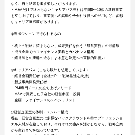
なく、自ら結果を出す楽しさがあります。
・M&Aだけで終わらないキャリアパス当社は年間8〜10個の新規事業
を立ち上げており、事業側への異動や子会社役員への登用など、多彩
なキャリア選択肢があります。
◎当ポジションで得られるもの
・机上の戦略に留まらない、成果責任を伴う「経営実務」の最前線
・成長企業でのファイナンス実務とガバナンス構築
・経営陣との距離の近さによる意思決定への直接的影響力
◎キャリアパス（こちら以外も想定しています）
・経営企画責任者（全社のPL・戦略推進を統括）
・新規事業開発責任者
・PMI専門チームの立ち上げ／リード
・M&Aで買収した子会社の経営参画・役員
・企画・ファイナンスのスペシャリスト
◎経営企画室の体制・メンバー構成
現在、経営企画室には多様なバックグラウンドを持つプロフェッショ
ナル人材が在籍しており、それぞれの強みを活かしながら、戦略立案
から実行までを担っています。