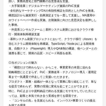
担い、業務高度化と部門横断の合意形成を支援。
・大手製造業｜デジタルマーケティング施策のPoC支援
- 全社的なマーケティングDXの有効性検証を目的としたPoCを推進。
構想設計から施策実行・効果測定までを一貫して支援し、MA運用や
ホワイトペーパー作成も実施。次期施策に向けた意思決定を後押しし
た事例。
・外資系コンサルファーム｜基幹システム刷新におけるクラウド移
行・開発体制再構築支援
- 基幹システム刷新プロジェクトにおいて、クラウド移行（Azure）を
含むスクラム開発体制を再構築。TypeScript／Node.jsによる開発推
進、自動テスト（Playwright）導入やQA体制の構築、他ベンダーとの
連携を通じて、開発の品質・スピード両面を改善。
◎当ポジションの魅力
・「構想だけで終わらない」からこそ、事業変革の本質に迫れる
戦略構想にとどまらず、PoC・業務改革・テクノロジー導入・運用定
着まで一気通貫で伴走してご支援いただきます。
プロダクト・業務・組織が一体となって業務に取り組むことで、単な
る提言で終わらず、実際の現場に変化を起こすことができます。
特に、PoC止まりや資料納品で終わる支援にモヤモヤしていた方にと
っては、顧客と本気で向き合う実感を持てる環境です。
・「コンサルの先」を見据えられる、インハウス×事業づくりの接点
を持てる環境