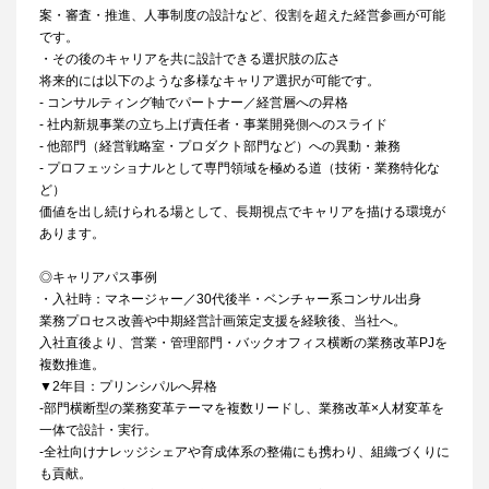
案・審査・推進、人事制度の設計など、役割を超えた経営参画が可能
です。
・その後のキャリアを共に設計できる選択肢の広さ
将来的には以下のような多様なキャリア選択が可能です。
- コンサルティング軸でパートナー／経営層への昇格
- 社内新規事業の立ち上げ責任者・事業開発側へのスライド
- 他部門（経営戦略室・プロダクト部門など）への異動・兼務
- プロフェッショナルとして専門領域を極める道（技術・業務特化な
ど）
価値を出し続けられる場として、長期視点でキャリアを描ける環境が
あります。
◎キャリアパス事例
・入社時：マネージャー／30代後半・ベンチャー系コンサル出身
業務プロセス改善や中期経営計画策定支援を経験後、当社へ。
入社直後より、営業・管理部門・バックオフィス横断の業務改革PJを
複数推進。
▼2年目：プリンシパルへ昇格
-部門横断型の業務変革テーマを複数リードし、業務改革×人材変革を
一体で設計・実行。
-全社向けナレッジシェアや育成体系の整備にも携わり、組織づくりに
も貢献。