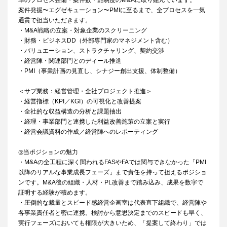
準のプロセス整備・案件数・難易度のM&Aに取り組んでいます。
案件発掘〜エグゼキューション〜PMIに至るまで、全プロセスを一気
通貫で担当いただきます。
・M&A戦略の立案・対象企業のスクリーニング
・財務・ビジネスDD（外部専門家のマネジメント含む）
・バリュエーション、ストラクチャリング、契約交渉
・経営陣・関連部門とのディール推進
・PMI（事業計画の見直し、シナジー創出支援、体制整備）
＜サブ業務：経営管理・全社プロジェクト推進＞
・経営指標（KPI／KGI）の可視化と改善提案
・全社的な収益構造の分析と課題抽出
・経理・事業部門と連携した利益改善施策の立案と実行
・経営会議資料の作成／経営陣へのレポーティング
◎当ポジションの魅力
・M&Aの全工程に深く関われるFASやFAでは関与できなかった「PMI
以降のリアルな事業成長フェーズ」まで責任を持って担えるポジショ
ンです。M&A後の組織・人材・PL改善まで踏み込み、成果を数字で
証明する経験が積めます。
・圧倒的な裁量とスピード感経営企画室は代表直下組織で、経営陣や
各事業責任者と密に連携。検討から意思決定までのスピードも早く、
実行フェーズにおいても権限が大きいため、「提案して終わり」では