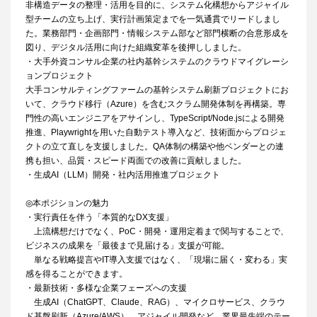
非構造データの整理・活用を目的に、システム化構想からアジャイル
型チームの立ち上げ、実行計画策定までを一気通貫でリードしまし
た。業務部門・企画部門・情報システム部など部門横断の合意形成を
図り、デジタル活用に向けた組織変革を後押ししました。
・大手外資コンサル企業の社内基幹システムのクラウドマイグレーシ
ョンプロジェクト
大手コンサルティングファームの基幹システム刷新プロジェクトにお
いて、クラウド移行（Azure）を含むスクラム開発体制を再構築。専
門性の高いエンジニアをアサインし、TypeScript/Node.jsによる開発
推進、Playwrightを用いた自動テスト導入など、技術面からプロジェ
クトの立て直しを支援しました。QA体制の構築や他ベンダーとの連
携も担い、品質・スピード両面での改善に貢献しました。
・生成AI（LLM）開発・社内活用推進プロジェクト
◎本ポジションの魅力
・実行責任を伴う「本質的なDX支援」
上流構想だけでなく、PoC・開発・運用定着まで関与することで、
ビジネスの成果を「最後まで見届ける」支援が可能。
単なる戦略提言やIT導入支援ではなく、「現場に届く・変わる」実
感を得ることができます。
・最新技術・多様な企業フェーズへの支援
生成AI（ChatGPT、Claude、RAG）、マイクロサービス、クラウ
ド基盤刷新（Azure/AWS）、アジャイル開発など、業界最先端のテー