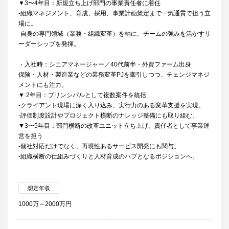
▼3〜4年目：新規立ち上げ部門の事業責任者に着任
-組織マネジメント、育成、採用、事業計画策定まで一気通貫で担う立
場に。
-自身の専門領域（業務・組織変革）を軸に、チームの強みを活かすリ
ーダーシップを発揮。
・入社時：シニアマネージャー／40代前半・外資ファーム出身
保険・人材・製造業などの業務変革PJを牽引しつつ、チェンジマネジ
メントにも注力。
▼ 2年目：プリンシパルとして複数案件を統括
-クライアント現場に深く入り込み、実行力のある変革支援を実現。
-評価制度設計やプロジェクト横断のナレッジ整備にも取り組む。
▼3〜5年目：部門横断の改革ユニット立ち上げ、責任者として事業運
営を担う
-個社対応だけでなく、再現性あるサービス開発にも関与。
-組織横断の仕組みづくりと人材育成のハブとなるポジションへ。
想定年収
1000万～2000万円