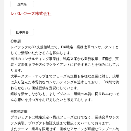
企業名
レバレジーズ株式会社
仕事内容
◎概要
レバテックのDX支援領域にて、DX戦略・業務改革コンサルタントと
してご活躍いただける方を募集します。
当社のコンサルティング事業は、戦略立案から業務改革、IT構想、実
装・定着化まで全方位でクライアントに伴走することを強みにしてお
ります。
大手～スタートアップまでフェーズも規模も多様な企業に対し、現場
に入り込んだ本質的なコンサルティングを追求しており、「構想で終
わらせない」価値提供を定説にしています。
経験を活かしながらも、よりビジネス・組織の本質に切り込みたいそ
んな想いを持つ方をお迎えしたいと考えております。
◎業務詳細
プロジェクトは戦略策定〜構想フェーズだけでなく、業務変革やシス
テム実装、プロダクト検証支援まで幅広くカバーしております。
またテーマ・業界を限定せず、柔軟なアサインが可能なワンプール制