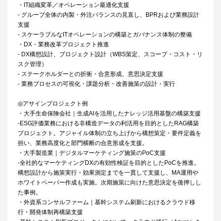
・IT組織変革／オペレーション最適化支援
- グループ全体の内製・外注バランスの見直し、BPRおよび業務設計
支援
- スケーラブルなITオペレーションの構築とガバナンス体制の整備
・DX・業務改革プロジェクト推進
- DX構想設計、プロジェクト設計（WBS策定、スコープ・コスト・リ
スク管理）
- ステークホルダーとの折衝・合意形成、意思決定支援
- 業務プロセスの可視化・課題分析・改善施策の設計・実行
◎アサインプロジェクト例
・大手生命保険会社｜生成AIを活用したナレッジ活用基盤の構築支援
-ESG評価業務における非構造データの利活用を目的としたRAG構築
プロジェクト。アジャイル体制の立ち上げから構想策定・要件定義を
担い、業務高度化と部門横断の合意形成を支援。
・大手製造業｜デジタルマーケティング施策のPoC支援
-全社的なマーケティングDXの有効性検証を目的としたPoCを推進。
構想設計から施策実行・効果測定までを一貫して支援し、MA運用や
ホワイトペーパー作成も実施。次期施策に向けた意思決定を後押しし
た事例。
・外資系コンサルファーム｜基幹システム刷新におけるクラウド移
行・開発体制再構築支援