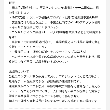
任者
売上/PL責任を持ち、事業そのものの方針設計・チーム組成にも携
わるポジション
・IT/DX支援 → グループ横断のプロダクト戦略/自社新規事業のPdM
支援先で得た視座を活かし、事業会社内でのPdMやプロダクト戦略
へキャリアを拡張していくポジション
・コンサルティング業務＋HRBP/人材戦略/育成責任者として社内変革
を牽引
経営直下での組織開発に関わり、事業成長と人の成長の両軸で力を
発揮していただくポジション
・中長期的には、外部CxO補佐やスタートアップCXO人材
ベンチャー〜上場企業でのCxOポジションに進んだ事例もあり、戦
略だけでなく事業・組織を動かすポジション
◎組織について
当社はワンプール制を採用しており、プロジェクトに応じて柔軟かつ
最適なチームを組成できる、少数精鋭の組織体制です。
組織規模がコンパクトな分、年齢や年次に関係なく意見を出し合える
フラットな文化が根づいており、入社間もない若手が提案した施策が
即座に事業改善につながるケースも珍しくありません。
個人の主体性が事業成長に直結するやりがいを感じられる環境です。