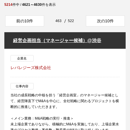
5214
件中 /
4621～4630
件を表示
前の10件
次の10件
463
522
経営企画担当（マネージャー候補）@渋谷
企業名
レバレジーズ株式会社
仕事内容
当社の成長戦略の中核を担う「経営企画室」のマネージャー候補とし
て、経営陣直下でM&Aを中心に、全社戦略に関わるプロジェクトを横
断的に推進していただきます。
＜メイン業務：M&A戦略の実行・推進＞
未上場企業でありながら、積極的にM&Aを実施しており、上場企業水