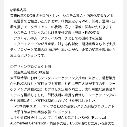
◎業務内容
業務改革やDX推進を目的とした、システム導入・内製化支援などを
一気通貫でご担当いただきます。構想策定からPoC、開発、運用・定
着支援まで、クライアントの状況に応じて柔軟に関与いただきます。
・システムリプレイスにおける要件定義・設計・PMO支援
・アジャイル導入・アジャイルコーチとしての開発体制支援
・スタートアップや成長企業に対する内製化・開発組織立ち上げ支援
テクノロジーと業務の両面に寄り添いながら、企業の変革を現場から
支えるポジションです。
◎アサインプロジェクト例
・製造業会社様のDX支援
大手製造業におけるデジタルマーケティング推進に向けて、構想策定
からPoCの設計・実行までを支援。社内に専門人材が不在の中、マー
ケティング業務の設計とプロセス定着を両立し、実行可能な業務改革
モデルを構築しました。部門横断の連携を促進し、マーケティングの
全社展開に向けた実行体制の土台づくりを実現しました。
・IPO準備中スタートアップ会社様の基盤システム刷新プロジェクト
・大手保険会社の業務改善プロジェクト
大手生命保険会社において、生成AIを活用したRAG（Retrieval-
Augmented Generation）構築を支援。ESG評価などに用いる膨大な