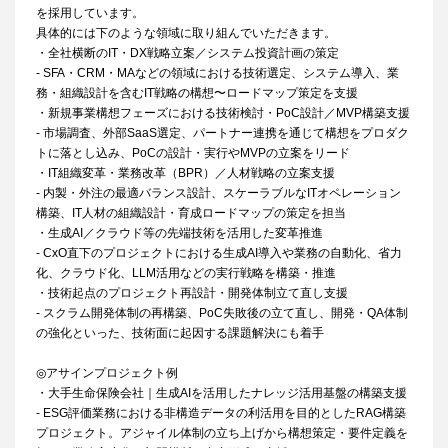
を採用しています。
具体的には下のような領域に取り組んでいただきます。
・全社横断のIT・DX戦略立案／システム投資計画の策定
- SFA・CRM・MAなどの領域における技術選定、システム導入、業
務・組織設計を含むIT戦略の構想〜ロードマップ策定を支援
・新規事業構想フェーズにおける技術検討・PoC設計／MVP構築支援
- 市場調査、外部SaaS選定、パートナー連携を通じて構想をプロダク
トに落とし込み、PoCの設計・実行やMVPの立案をリード
・IT組織変革・業務改革（BPR）／人材戦略の立案支援
- 内製・外注の最適バランス設計、スケーラブルなITオペレーション
構築、IT人材の組織設計・育成ロードマップの策定を担当
・生成AI／クラウド等の先端技術を活用した変革推進
- CxO直下のプロジェクトにおける生成AI導入や業務の自動化、省力
化、クラウド化、LLM活用などの実行戦略を構築・推進
・技術起点のプロジェクト再設計・開発体制立て直し支援
- スクラム開発体制の再構築、PoC失敗後の立て直し、開発・QA体制
の強化といった、技術面に起因する課題解決にも着手
◎アサインプロジェクト例
・大手生命保険会社｜生成AIを活用したナレッジ活用基盤の構築支援
- ESG評価業務における非構造データの利活用を目的としたRAG構築
プロジェクト。アジャイル体制の立ち上げから構想策定・要件定義を