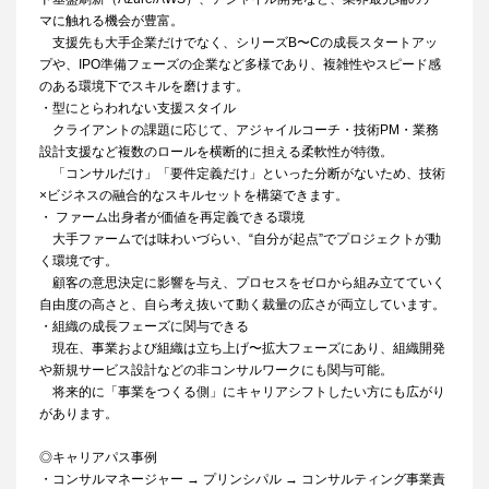
マに触れる機会が豊富。
支援先も大手企業だけでなく、シリーズB〜Cの成長スタートアッ
プや、IPO準備フェーズの企業など多様であり、複雑性やスピード感
のある環境下でスキルを磨けます。
・型にとらわれない支援スタイル
クライアントの課題に応じて、アジャイルコーチ・技術PM・業務
設計支援など複数のロールを横断的に担える柔軟性が特徴。
「コンサルだけ」「要件定義だけ」といった分断がないため、技術
×ビジネスの融合的なスキルセットを構築できます。
・ ファーム出身者が価値を再定義できる環境
大手ファームでは味わいづらい、“自分が起点”でプロジェクトが動
く環境です。
顧客の意思決定に影響を与え、プロセスをゼロから組み立てていく
自由度の高さと、自ら考え抜いて動く裁量の広さが両立しています。
・組織の成長フェーズに関与できる
現在、事業および組織は立ち上げ〜拡大フェーズにあり、組織開発
や新規サービス設計などの非コンサルワークにも関与可能。
将来的に「事業をつくる側」にキャリアシフトしたい方にも広がり
があります。
◎キャリアパス事例
・コンサルマネージャー → プリンシパル → コンサルティング事業責