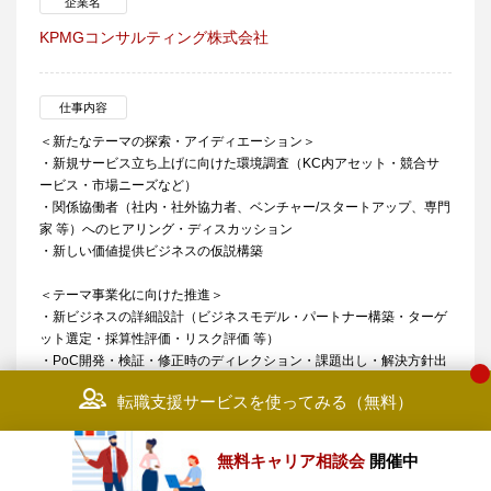
企業名
KPMGコンサルティング株式会社
仕事内容
＜新たなテーマの探索・アイディエーション＞
・新規サービス立ち上げに向けた環境調査（KC内アセット・競合サ
ービス・市場ニーズなど）
・関係協働者（社内・社外協力者、ベンチャー/スタートアップ、専門
家 等）へのヒアリング・ディスカッション
・新しい価値提供ビジネスの仮説構築
＜テーマ事業化に向けた推進＞
・新ビジネスの詳細設計（ビジネスモデル・パートナー構築・ターゲ
ット選定・採算性評価・リスク評価 等）
・PoC開発・検証・修正時のディレクション・課題出し・解決方針出
し
転職支援サービスを使ってみる（無料）
・ビジネスリリース後の安定運用に向けたディレクション・収益拡大
への取り組み
・Business Innovationユニットの知見の社内ナレッジ化、社内人材教
無料キャリア相談会
開催中
育への貢献