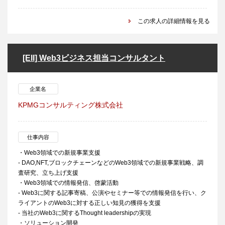
この求人の詳細情報を見る
[EII] Web3ビジネス担当コンサルタント
企業名
KPMGコンサルティング株式会社
仕事内容
・Web3領域での新規事業支援
- DAO,NFT,ブロックチェーンなどのWeb3領域での新規事業戦略、調
査研究、立ち上げ支援
・Web3領域での情報発信、啓蒙活動
- Web3に関する記事寄稿、公演やセミナー等での情報発信を行い、ク
ライアントのWeb3に対する正しい知見の獲得を支援
- 当社のWeb3に関するThought leadershipの実現
・ソリューション開発