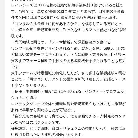
レバレジーズは1000名超の組織で新規事業を創り続けている会社で
す。当社では、単なる“外部の助言者”にとどまらず、自社側の事業責
任者と同じ目線でDX推進や組織変革に携わる経験が得られます。
「コンサルの延長線上に何があるのか？」を模索している方にとっ
て、経営企画・新規事業開発・PdM的なキャリアへ自然とつながる環
境です。
・専門領域に閉じず、「テーマ横断」で課題解決力を磨ける
ワンプール制で案件アサインされるため、製造、金融、SaaS、HRな
ど幅広い業界テーマに携われます。さらに戦略・業務改革・IT構想〜
実装までフェーズ横断で手触りのある成長機会を得られることも魅力
です。
大手ファームで特定領域に特化した方が、さまざまな業界経験を積む
ことで、「再びコンサルタントの面白さを取り戻した」と語るケース
も少なくありません。
・採用・事業開発・制度設計にも携われる、ベンチャー×プロフェッ
ショナルな環境
レバテックグループ全体の組織運営や新規事業立ち上げにも、希望が
あれば早期から関わることが可能です。
「自分たちの会社をどう育てるか」にも参画できる、人材発のコンサ
ルならではのポジションです。
採用設計、ピッチ戦略、育成カリキュラムの整備といった、経営に近
い視点を持つための挑戦の機会があります。