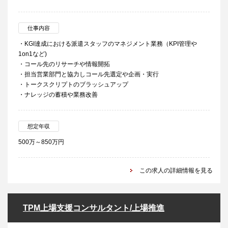
仕事内容
・KGI達成における派遣スタッフのマネジメント業務（KPI管理や
1on1など)
・コール先のリサーチや情報開拓
・担当営業部門と協力しコール先選定や企画・実行
・トークスクリプトのブラッシュアップ
・ナレッジの蓄積や業務改善
想定年収
500万～850万円
この求人の詳細情報を見る
TPM上場支援コンサルタント/上場推進