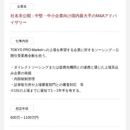
企業名
社名非公開：中堅・中小企業向け国内最大手のM&Aアドバ
イザリー
仕事内容
TOKYO PRO Marketへの上場を希望する企業に対するソーシング～公
開引受業務全般を担う。
・ダイレクトソーシングまたは提携先機関との連携と通じた上場見込
み企業の発掘
・内部統制管理
・証券取引所や上場審査部門との審査対応 等
※1社の上場までに最短で1～1年半を有する。
想定年収
600万～1100万円