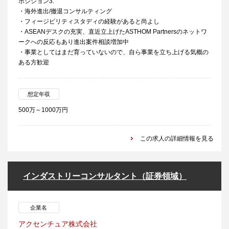
ポジション3.
・海外進出/撤退コンサルティング
・フィージビリティスタディの経験があると尚よし
・ASEANデスクの充実、直近立上げたASTHOM Partnersのネットワ
ークへの反応もあり進出案件相談増加中
・事業としてはまだ育っていないので、自ら事業を立ち上げる気概の
ある方歓迎
想定年収
500万～1000万円
この求人の詳細情報を見る
インダストリーコンサルタント（証券領域）
企業名
アクセンチュア株式会社