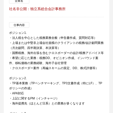
企業名
社名非公開：独立系総合会計事務所
仕事内容
ポジション1.
・法人税を中心とした税務業務全般（申告書作成、質問対応等）
・上場または中堅非上場会社規模のクライアントの税務/会計顧問業務
（月次顧問、四半期決算、本決算等）
・国際税務、海外出張を含むクロスボーダーの会計/税務アドバイス等
・希望に応じた業務：税務DD、オピニオン作成、インバウンド案
件、移転価格の業務経験、海外子会社管理
・クロスボーダー案件（再編スキームの策定、DD、株式評価等）
ポジション2.
・TP基本業務（TPベンチマーキング、TP3文書作成（特にLF）、TP
ポリシーの作成）
・APA対応
・上記に関するPM（インチャージ）
・海外提携先（ほとんど日系）との業務が多くなります