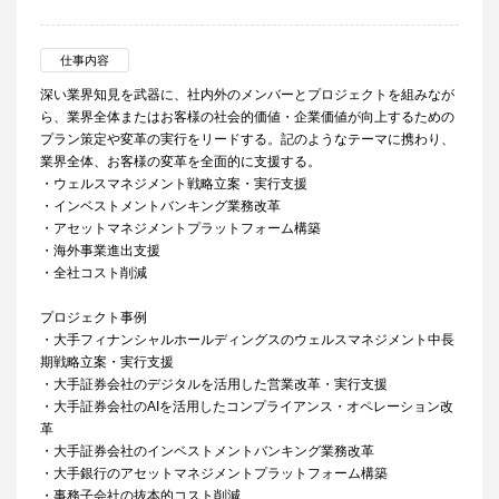
仕事内容
深い業界知見を武器に、社内外のメンバーとプロジェクトを組みなが
ら、業界全体またはお客様の社会的価値・企業価値が向上するための
プラン策定や変革の実行をリードする。記のようなテーマに携わり、
業界全体、お客様の変革を全面的に支援する。
・ウェルスマネジメント戦略立案・実行支援
・インベストメントバンキング業務改革
・アセットマネジメントプラットフォーム構築
・海外事業進出支援
・全社コスト削減
プロジェクト事例
・大手フィナンシャルホールディングスのウェルスマネジメント中長
期戦略立案・実行支援
・大手証券会社のデジタルを活用した営業改革・実行支援
・大手証券会社のAIを活用したコンプライアンス・オペレーション改
革
・大手証券会社のインベストメントバンキング業務改革
・大手銀行のアセットマネジメントプラットフォーム構築
・事務子会社の抜本的コスト削減