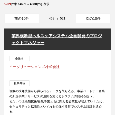
5209
件中 /
4671～4680
件を表示
前の10件
次の10件
468
521
業界横断型ヘルスケアシステム企画開発のプロジ
ェクトマネジャー
企業名
イーソリューションズ株式会社
仕事内容
複数の検知技術から得られるデータを取り込み、事業パートナー企業
の新規事業／サービスの展開を支えるシステムの開発を担う。
また、今後検知技術/新規事業ともに関わる企業数が増えていくため、
セキュリティと拡張性といずれも担保する形でシステム設計を進め
る。