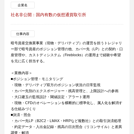
企業名
社名非公開：国内有数の仮想通貨取引所
仕事内容
暗号資産交換業事業（現物・デリバティブ）の運営を担うトレジャリ
ー部で暗号資産のポジション管理の他、カバー先（LP）との契約・口
座管理や、カストディシステム（Fireblocks）の運用まで経験や希望
を元に広く担当する。
＜業務内容＞
■ポジション管理・モニタリング
・現物・デリバティブ双方のポジション状況の日常監視
・カバー先別のエクスポージャー・残高管理と、上限設計への参画
・大口建玉の監視設計・閾値設定・アラート運用
・現物・CFDのオペレーションを横断的に標準化し、属人化を解消す
る仕組みづくり
■決済・照合
・カバー先LP（B2C2・LMAX・HRPなど複数社）との取引決済処理
・約定データ・入出金記録・残高の日次照合（リコンサイル）と差異
調査・解消