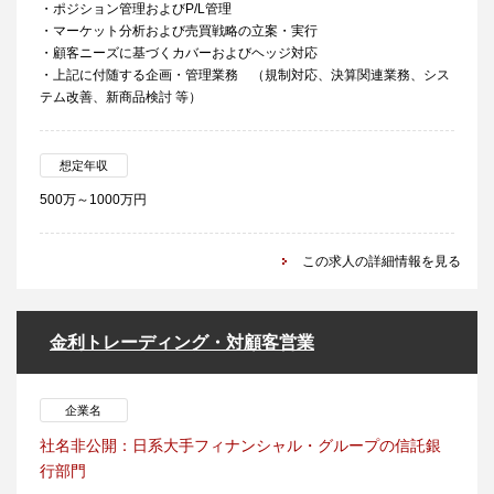
・ポジション管理およびP/L管理
・マーケット分析および売買戦略の立案・実行
・顧客ニーズに基づくカバーおよびヘッジ対応
・上記に付随する企画・管理業務 （規制対応、決算関連業務、シス
テム改善、新商品検討 等）
想定年収
500万～1000万円
この求人の詳細情報を見る
金利トレーディング・対顧客営業
企業名
社名非公開：日系大手フィナンシャル・グループの信託銀
行部門