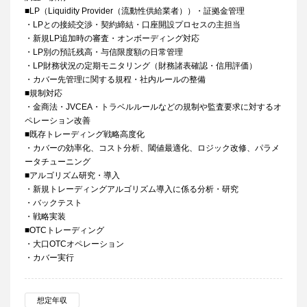
■LP（Liquidity Provider（流動性供給業者））・証拠金管理
・LPとの接続交渉・契約締結・口座開設プロセスの主担当
・新規LP追加時の審査・オンボーディング対応
・LP別の預託残高・与信限度額の日常管理
・LP財務状況の定期モニタリング（財務諸表確認・信用評価）
・カバー先管理に関する規程・社内ルールの整備
■規制対応
・金商法・JVCEA・トラベルルールなどの規制や監査要求に対するオ
ペレーション改善
■既存トレーディング戦略高度化
・カバーの効率化、コスト分析、閾値最適化、ロジック改修、パラメ
ータチューニング
■アルゴリズム研究・導入
・新規トレーディングアルゴリズム導入に係る分析・研究
・バックテスト
・戦略実装
■OTCトレーディング
・大口OTCオペレーション
・カバー実行
想定年収