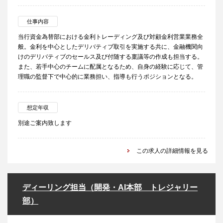
仕事内容
当行資金為替部における金利トレーディング及び対顧金利営業業務全
般。金利を中心としたデリバティブ取引を実施する共に、金融機関向
けのデリバティブのセールス及び付随する稟議等の作成も担当する。
また、若手中心のチームに配属となるため、自身の経験に応じて、管
理職の監督下で中心的に業務担い、指導も行うポジションとなる。
想定年収
別途ご案内致します
この求人の詳細情報を見る
ディーリング担当（開発・AI本部 トレジャリー
部）