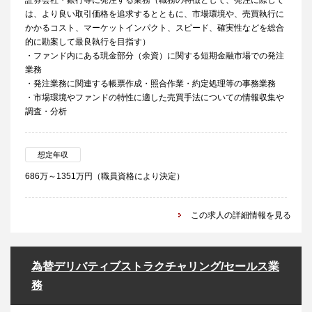
証券会社・銀行等に発注する業務（職務の特徴として、発注に際して
は、より良い取引価格を追求するとともに、市場環境や、売買執行に
かかるコスト、マーケットインパクト、スピード、確実性などを総合
的に勘案して最良執行を目指す）
・ファンド内にある現金部分（余資）に関する短期金融市場での発注
業務
・発注業務に関連する帳票作成・照合作業・約定処理等の事務業務
・市場環境やファンドの特性に適した売買手法についての情報収集や
調査・分析
想定年収
686万～1351万円（職員資格により決定）
この求人の詳細情報を見る
為替デリバティブストラクチャリング/セールス業
務