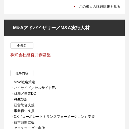
この求人の詳細情報を見る
M&Aアドバイザリー／M&A実行人材
企業名
株式会社経営共創基盤
仕事内容
・M&A戦略策定
・バイサイド／セルサイドFA
・財務／事業DD
・PMI支援
・経営統合支援
・事業再生支援
・CX（コーポレートトランスフォーメーション）支援
・資本戦略支援
・クロスボーダー案件