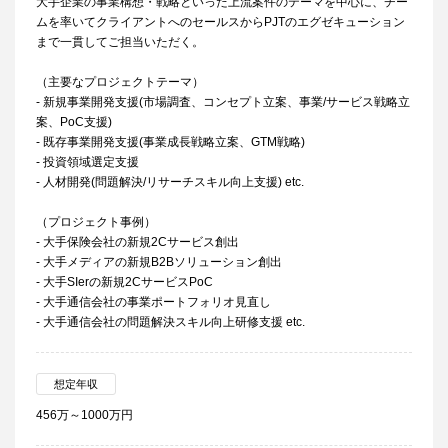
大手企業の事業構想・戦略といった上流案件のテーマを中心に、チー
ムを率いてクライアントへのセールスからPJTのエグゼキューション
まで一貫してご担当いただく。
（主要なプロジェクトテーマ）
- 新規事業開発支援(市場調査、コンセプト立案、事業/サービス戦略立
案、PoC支援)
- 既存事業開発支援(事業成長戦略立案、GTM戦略)
- 投資領域選定支援
- 人材開発(問題解決/リサーチスキル向上支援) etc.
（プロジェクト事例）
- 大手保険会社の新規2Cサービス創出
- 大手メディアの新規B2Bソリューション創出
- 大手SIerの新規2CサービスPoC
- 大手通信会社の事業ポートフォリオ見直し
- 大手通信会社の問題解決スキル向上研修支援 etc.
想定年収
456万～1000万円