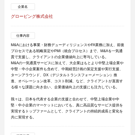
企業名
グロービング株式会社
仕事内容
M&Aにおける事業・財務デューディリジェンスやFA業務に加え、前後
プロセスである戦略策定やPMI（統合プロセス）まで、M&Aを一気通
貫で支援し、クライアントの企業価値向上に寄与している。
M&Aの一気通貫サービスに加えて、大企業はもとより中堅上場企業や
中堅・中小企業案件も含めて、中期経営計画の策定支援や実行支援、
ターンアラウンド、DX（デジタルトランスフォーメーション）推
進、オペレーション改革、コスト削減、など、クライアントが直面す
る様々な課題に向き合い、企業価値向上の支援にも注力している。
我々は、日本を代表する企業の支援と合わせて、中堅上場企業や中
堅・中小企業のマーケットにおいても、真に高品質なサービス提供を
実現するトップファームとして、クライアントの持続的成長と変化を
共に実現する。