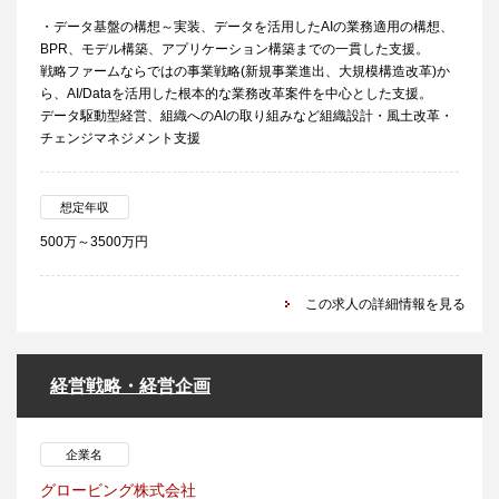
・データ基盤の構想～実装、データを活用したAIの業務適用の構想、
BPR、モデル構築、アプリケーション構築までの一貫した支援。
戦略ファームならではの事業戦略(新規事業進出、大規模構造改革)か
ら、AI/Dataを活用した根本的な業務改革案件を中心とした支援。
データ駆動型経営、組織へのAIの取り組みなど組織設計・風土改革・
チェンジマネジメント支援
想定年収
500万～3500万円
この求人の詳細情報を見る
経営戦略・経営企画
企業名
グロービング株式会社