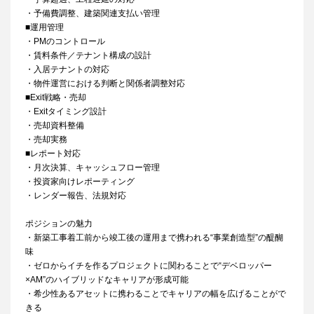
・予備費調整、建築関連支払い管理
■運用管理
・PMのコントロール
・賃料条件／テナント構成の設計
・入居テナントの対応
・物件運営における判断と関係者調整対応
■Exit戦略・売却
・Exitタイミング設計
・売却資料整備
・売却実務
■レポート対応
・月次決算、キャッシュフロー管理
・投資家向けレポーティング
・レンダー報告、法規対応
ポジションの魅力
・新築工事着工前から竣工後の運用まで携われる“事業創造型”の醍醐
味
・ゼロからイチを作るプロジェクトに関わることで“デベロッパー
×AM”のハイブリッドなキャリアが形成可能
・希少性あるアセットに携わることでキャリアの幅を広げることがで
きる