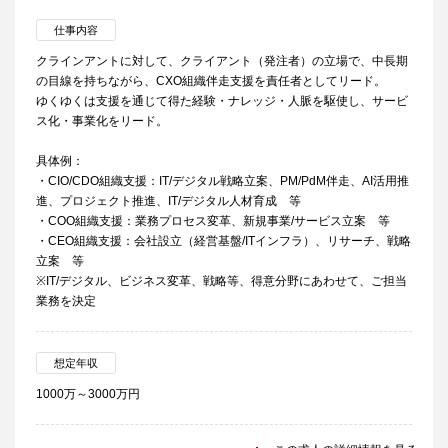
仕事内容
クラインアントに対して、クライアント（発注者）の立場で、中長期
の目線を持ちながら、CXO組織伴走支援を責任者としてリード。
ゆくゆくは支援を通じて得た経験・ナレッジ・人脈を駆使し、サービ
ス化・事業化をリード。
具体例：
・CIO/CDO組織支援：IT/デジタル戦略立案、PM/PdM伴走、AI活用推
進、プロジェクト推進、IT/デジタル人材育成 等
・COO組織支援：業務プロセス変革、新規事業/サービス立案 等
・CEO組織支援：会社設立（経営基盤/ITインフラ）、リサーチ、戦略
立案 等
※IT/デジタル、ビジネス変革、戦略等、得意分野にあわせて、ご担当
業務を決定
想定年収
1000万～3000万円