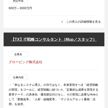
想定年収
600万～3000万円
この求人の詳細情報を見る
【TX】IT戦略コンサルタント（Mup／スタッフ）
企業名
グロービング株式会社
仕事内容
・「単なるシステム導入」のSIではなく、本来実現すべき「経営戦略
の実現」をゴールに、経営戦略に紐づいた「定量的な成果を実現する
変革テーマ」の具体化・優先順位付けをし、その実現に必要なHowと
して「業務改革」「人材・組織変革」「デジタルアセット蓄積・活
用」を追求。