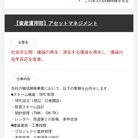
この求人の詳細情報を見る
【資産運用部】アセットマネジメント
企業名
社名非公開：価値の再生・潜在する価値を再生し、価値の
化学反応を促進。
仕事内容
当社の物流開発事業において、以下の業務をお任せします。
■スキーム構築・SPC管理
・SPC設立（登記、口座開設）
・投資スキーム設計
・契約管理（TMK、 GK-TK）
・レンダー、投資家との折衝、条件交渉
■建築進捗・工事段階
・プロジェクト進捗管理
・予算超過、工程遅延の対応