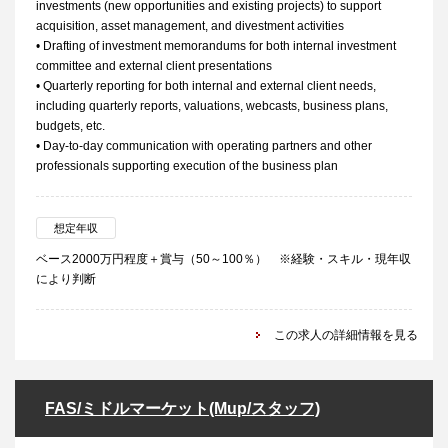
investments (new opportunities and existing projects) to support
acquisition, asset management, and divestment activities
• Drafting of investment memorandums for both internal investment
committee and external client presentations
• Quarterly reporting for both internal and external client needs,
including quarterly reports, valuations, webcasts, business plans,
budgets, etc.
• Day-to-day communication with operating partners and other
professionals supporting execution of the business plan
想定年収
ベース2000万円程度＋賞与（50～100％） ※経験・スキル・現年収
により判断
この求人の詳細情報を見る
FAS/ミドルマーケット(Mup/スタッフ)