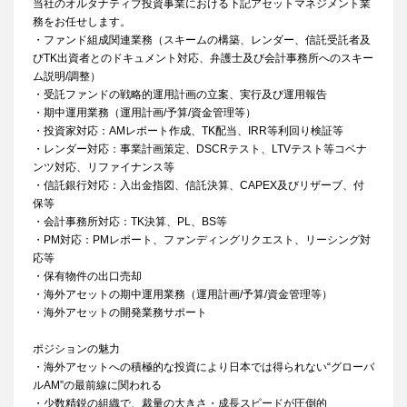
当社のオルタナティブ投資事業における下記アセットマネジメント業
務をお任せします。
・ファンド組成関連業務（スキームの構築、レンダー、信託受託者及
びTK出資者とのドキュメント対応、弁護士及び会計事務所へのスキー
ム説明/調整）
・受託ファンドの戦略的運用計画の立案、実行及び運用報告
・期中運用業務（運用計画/予算/資金管理等）
・投資家対応：AMレポート作成、TK配当、IRR等利回り検証等
・レンダー対応：事業計画策定、DSCRテスト、LTVテスト等コベナ
ンツ対応、リファイナンス等
・信託銀行対応：入出金指図、信託決算、CAPEX及びリザーブ、付
保等
・会計事務所対応：TK決算、PL、BS等
・PM対応：PMレポート、ファンディングリクエスト、リーシング対
応等
・保有物件の出口売却
・海外アセットの期中運用業務（運用計画/予算/資金管理等）
・海外アセットの開発業務サポート
ポジションの魅力
・海外アセットへの積極的な投資により日本では得られない“グローバ
ルAM”の最前線に関われる
・少数精鋭の組織で、裁量の大きさ・成長スピードが圧倒的