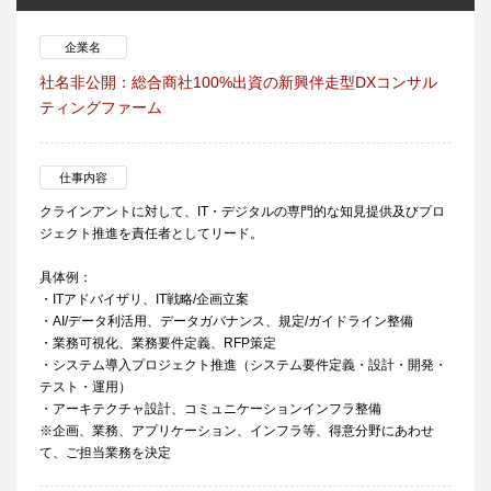
企業名
社名非公開：総合商社100%出資の新興伴走型DXコンサル
ティングファーム
仕事内容
クラインアントに対して、IT・デジタルの専門的な知見提供及びプロ
ジェクト推進を責任者としてリード。
具体例：
・ITアドバイザリ、IT戦略/企画立案
・AI/データ利活用、データガバナンス、規定/ガイドライン整備
・業務可視化、業務要件定義、RFP策定
・システム導入プロジェクト推進（システム要件定義・設計・開発・
テスト・運用）
・アーキテクチャ設計、コミュニケーションインフラ整備
※企画、業務、アプリケーション、インフラ等、得意分野にあわせ
て、ご担当業務を決定