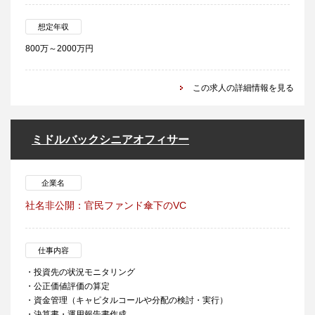
想定年収
800万～2000万円
この求人の詳細情報を見る
ミドルバックシニアオフィサー
企業名
社名非公開：官民ファンド傘下のVC
仕事内容
・投資先の状況モニタリング
・公正価値評価の算定
・資⾦管理（キャピタルコールや分配の検討・実行）
・決算書・運用報告書作成