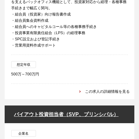
を支えるバックオフィス機能として、投資家対応から経理・各種事務
手続きまで幅広く関与。
・組合員（投資家）向け報告書作成
・組合員集会資料作成
・組合員へのキャピタルコール等の各種事務手続き
・投資事業有限責任組合（LPS）の経理事務
・SPC設立および登記手続き
・営業用資料作成サポート
想定年収
500万～700万円
この求人の詳細情報を見る
バイアウト投資担当者（SVP、プリンシパル）
企業名