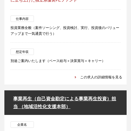
に立ち上げた独立系優良PEファンド
仕事内容
投資業務全般（案件ソーシング、投資検討、実行、投資後のバリュー
アップまで一気通貫で行う）
想定年収
別途ご案内いたします（ベース給与＋決算賞与＋キャリー）
この求人の詳細情報を見る
事業再生（自己資金勘定による事業再生投資）担
当 （地域活性化支援本部）
企業名