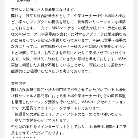
仕事内容
業務拡大に向けた人員募集になります。
弊社は、独立系総合証券会社として、企業オーナー様や上場法人様な
ど、様々なプロダクトの提供を通じて、長年深いリレーションを構築
しております。一方で、M&Aマーケットの拡大が続く中、弊社のお客
様のM&Aニーズ（事業承継を含む）に対するアプローチは限定的なも
のに留まっている状況が課題となっております。M&Aは買手・売手の
双方にとっては、経営戦略やオーナー様の人生に関わる重要なイベン
トと理解しており、お客さまを長期にわたりご支援させていただくう
えで、今後、全社的に強化していきたい領域と考えております。M&A
実務に精通した人員が不足していることから、即戦力として柔軟かつ
能動的にご活躍いただきたいと考えております。
業務内容
弊社の投資銀行部門や法人部門等で担当させていただいている上場会
社様やウェルス部門等における未上場企業オーナー様などの顧客基盤
も活用したソーシング活動を行いながら、M&Aのエグゼキューション
まで一気通貫でクライアントをサポートしております。
一気通貫での対応により、クライアントのニーズに寄り添いながら、
丁寧なご支援を心がけております。
中小型の案件をメインターゲットとしており、上場/未上場問わずご支
援をさせていただいております。