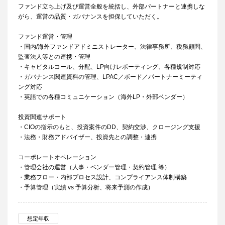
ファンド立ち上げ及び運営全般を統括し、外部パートナーと連携しな
がら、運営の品質・ガバナンスを担保していただく。
ファンド運営・管理
・国内/海外ファンドアドミニストレーター、法律事務所、税務顧問、
監査法人等との連携・管理
・キャピタルコール、分配、LP向けレポーティング、各種規制対応
・ガバナンス関連資料の管理、LPAC／ボード／パートナーミーティ
ング対応
・英語での各種コミュニケーション（海外LP・外部ベンダー）
投資関連サポート
・CIOの指示のもと、投資案件のDD、契約交渉、クロージング支援
・法務・財務アドバイザー、投資先との調整・連携
コーポレートオペレーション
・管理会社の運営（人事・ベンダー管理・契約管理 等）
・業務フロー・内部プロセス設計、コンプライアンス体制構築
・予算管理（実績 vs 予算分析、将来予測の作成）
想定年収