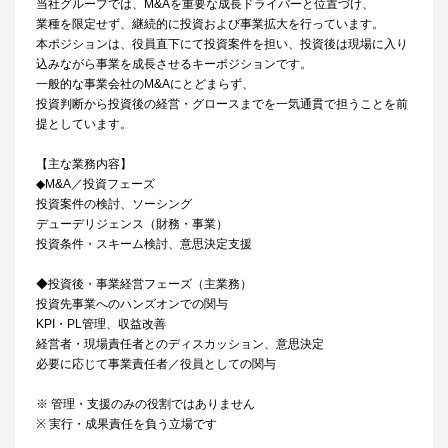
当社グループでは、M&Aを重要な成長ドライバーと位置づけ、
業種を限定せず、継続的に投資および事業拡大を行っています。
本ポジションは、役員直下にて投資案件を担い、投資後は現場に入り
込みながら事業を成長させるキーポジションです。
一般的な事業会社のM&Aにとどまらず、
投資判断から投資後の経営・グロースまでを一気通貫で担うことを前
提としています。
【主な業務内容】
◆M&A／投資フェーズ
投資案件の検討、ソーシング
デューデリジェンス（財務・事業）
投資条件・スキーム検討、意思決定支援
◆投資後・事業経営フェーズ（主業務）
投資先事業へのハンズオンでの関与
KPI・PL管理、収益改善
経営者・現場責任者とのディスカッション、意思決定
必要に応じて事業責任者／役員としての関与
※ 管理・支援のみの役割ではありません
※ 実行・成果責任を負う立場です