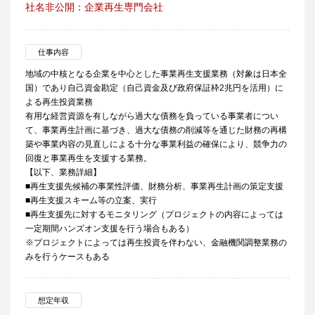
社名非公開：企業再生専門会社
仕事内容
地域の中核となる企業を中心とした事業再生支援業務（対象は日本全
国）であり自己資金勘定（自己資金及び政府保証枠2兆円を活用）に
よる再生投資業務
有用な経営資源を有しながら過大な債務を負っている事業者につい
て、事業再生計画に基づき、過大な債務の削減等を通じた財務の再構
築や事業内容の見直しによる十分な事業利益の確保により、競争力の
回復と事業再生を支援する業務。
【以下、業務詳細】
■再生支援先候補の事業性評価、財務分析、事業再生計画の策定支援
■再生支援スキーム等の立案、実行
■再生支援先に対するモニタリング（プロジェクトの内容によっては
一定期間ハンズオン支援を行う場合もある）
※プロジェクトによっては再生投資を伴わない、金融機関調整業務の
みを行うケースもある
想定年収