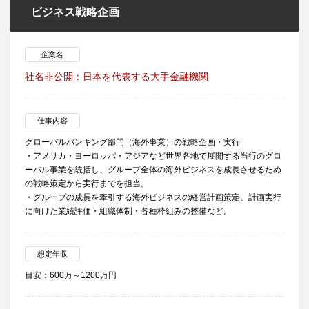
ビジネス戦略企画
企業名
社名非公開：日本を代表する大手金融機関
仕事内容
グローバルバンキング部門（海外事業）の戦略企画・実行
・アメリカ・ヨーロッパ・アジアなど世界各地で展開する当行のグロ
ーバル事業を統括し、グループ全体の海外ビジネスを成長させるため
の戦略策定から実行までを担当。
・グループの成長を牽引する海外ビジネスの経営計画策定、計画実行
に向けた業績評価・組織体制・各種枠組みの整備など。
想定年収
目安：600万～1200万円