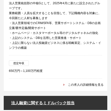
法人営業統括部の中核Gとして、2025年4月に新たに設立されたグル
ープです。
業務範囲・人員を拡大することを目指して、下記職種内容を対象に、
今回新たに人材を募集します
・法人営業領域でのCRM/SFA等、営業サポートシステム・DBの企画
立案/要件定義/開発サポート
・ホームページ・カスタマーポータル等のデジタルチャネルの強化
・上記のシステム・DBを活用した営業推進・サポート
・上記に限らない法人投融資ビジネスに係る戦略策定、システム・イ
ンフラの構築
想定年収
650万円～1,100万円程度
この求人の詳細情報を見る
法人融資に関するミドルバック担当