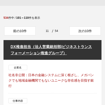
534
件中 /
101～110
件を表示
前の10件
次の10件
11
54
DX推進担当（法人営業統括部/ビジネストランス
フォーメーション推進グループ）
企業名
社名非公開：日本の金融システムに深く根ざし、メガバン
クでも地域金融機関でもないユニークな存在感を目指す銀
行
仕事内容