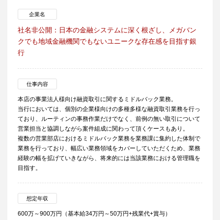
企業名
社名非公開：日本の金融システムに深く根ざし、メガバン
クでも地域金融機関でもないユニークな存在感を目指す銀
行
仕事内容
本店の事業法人様向け融資取引に関するミドルバック業務。
当行においては、個別の企業様向けの多種多様な融資取引業務を行っ
ており、ルーティンの事務作業だけでなく、前例の無い取引について
営業担当と協調しながら案件組成に関わって頂くケースもあり。
複数の営業部店におけるミドルバック業務を業務課に集約した体制で
業務を行っており、幅広い業務領域をカバーしていただくため、業務
経験の幅を拡げていきながら、将来的には当該業務における管理職を
目指す。
想定年収
600万～900万円（基本給34万円～50万円+残業代+賞与）