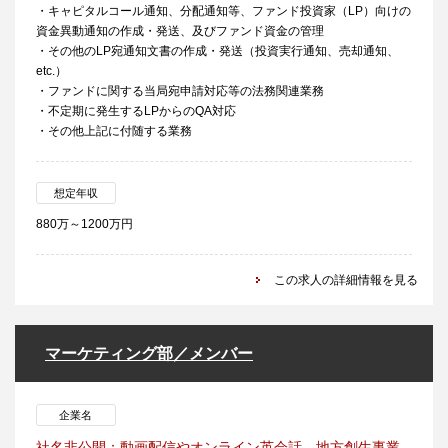
・キャピタルコール通知、分配通知等、ファンド投資家（LP）向けの
資金異動通知の作成・発送、及びファンド資金の管理
・その他のLP宛通知文書の作成・発送（投資実行通知、売却通知、
etc.）
・ファンドに関する当局宛申請対応等の法務関連業務
・不定期に発生するLPからのQA対応
・その他上記に付随する業務
想定年収
880万～1200万円
この求人の詳細情報を見る
マーケティング部／メンバー
企業名
社名非公開：動画配信やオンライン英会話、地方創生事業