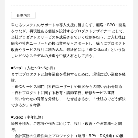
仕事内容
単なるシステムのサポートや導入支援に留まらず、顧客・BPO・開発
をつなぎ、再現性ある価値を設計するプロダクトデザイナー として、
当社プロダクトとサービスを成長させていく役割を担う。ご入社後は
顧客や社内ユーザーとの接点業務からスタートし、徐々にプロダクト
改善やサービス設計に踏み込み、最終的には「BPO-SaaS」という新
しいビジネスモデルの推進を中核人材として担う。
■Step1（入社〜3〜6か月）
まずはプロダクトと顧客業務を理解するために、現場に近い業務を経
験。
・BPOサービス部門（社内ユーザー）や顧客からの問い合わせ対応
・自社プロダクトに関する教育・講師業務、研修サービス運営
・問い合わせの背景を分析し、「なぜ起きるか」「仕組みでどう解決
できるか」を考察
■Step2（半年以降）
経験を積み、ご志向や強みに応じて、設計・改善・企画業務へと関
与。
・会計実務の生産性向上プロジェクト（運用・RPA・DX推進）の推