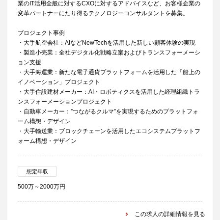
業のIT活用全般に対するCXOに対するアドバイスなど、お客様企業の
変革パートナーにたり得るテクノロジーコンサルタントを募集。
プロジェクト事例
・大手航空会社：AIなどNewTechを活用した新しい顧客体験の実現
・製造小売業：全社デジタル化戦略立案およびトランスフォーメーシ
ョン支援
・大手海運業：新たな電子通貨プラットフォームを活用した「船上の
イノベーション」プロジェクト
・大手住設建材メーカー：AI・ロボティクスを活用した経理組織トラ
ンスフォーメーションプロジェクト
・自動車メーカー：”つながるクルマ”を実現するためのプラットフォ
ーム構想・デザイン
・大手輸送業：ブロックチェーンを活用したエコシステムプラットフ
ォーム構想・デザイン
想定年収
500万～2000万円
この求人の詳細情報を見る