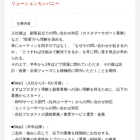
リューションカンパニー
仕事内容
入社後は、顧客起点での問い合わせ対応（カスタマーサポート業務）
など、"現場"から理解を深める。
単にルーティンを回すのではなく、「なぜその問い合わせが起きるの
か」「どうすれば仕組みで解決できるか」を常に問い直す視点が求め
られる。
その上で、半年から1年ほどで現場に慣れていただき、その後は設
計・改善・企画フェーズにも積極的に関与いただくことを期待。
■Step1（入社から3～6か月後）：
まずはプロダクト理解と顧客業務への深い理解を得るために、以下の
業務からスタート。
・BPOサービス部門（社内ユーザー）からの問い合わせ対応
・エンドユーザーからの問い合わせ対応
・自社プロダクトの講師業務／教育サービス運営・改善
■Step2（半年以降）：
ご志向・強みに応じて、以下の業務を段階的にお任せする。
・会計実務の生産性向上プロジェクト（運用・RPA等）の推進