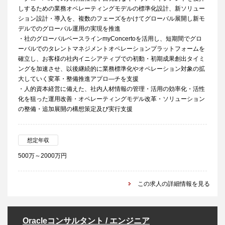
しするための業務オペレーティングモデルの標準化設計、新ソリュー
ション設計・導入を、複数のフェーズをかけてグローバル展開し新モ
デルでのグローバル運用の実現を推進
・社のグローバルベースラインmyConcertoを活用し、短期間でグロ
ーバルでのタレントマネジメントオペレーションプラットフォームを
確立し、お客様の社内イニシアティブでの初動・初期成果創出タイミ
ングを加速させ、以後継続的に業務標準化やオペレーション対象の拡
大していく変革・整備推進アプロ―チを支援
・人的資本経営に備えた、社内人材情報の管理・活用の効率化・活性
化を狙った運用改善・オペレーティングモデル改革・ソリューション
の整備・追加展開の構想策定及び実行支援
想定年収
500万～2000万円
この求人の詳細情報を見る
Oracleコンサルタント / エンジニア