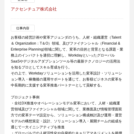
アクセンチュア株式会社
仕事内容
お客様の経営計画や変革アジェンダのうち、人材・組織運営（Talent
＆ Organization：T＆O）領域、及びファイナンシャル（Financial &
Enterprise Planning)領域に関して、変革の目的と背景となる課題・業
務上のインパクトを適切に理解し、Workdayといったグローバル
SaaSやデジタルアダプションツール等の最新テクノロジーの活用法
を知るプロとしてスキル育成を行う。
その上で、Workdayソリューションを活用した変革設計・ソリューシ
ョン導入・稼働後の運用サポートを通じて、お客様ビジネスの変革を
中長期的に支援する変革推進パートナーとして貢献する。
プロジェクト事例
・全社DX推進やオペレーションモデル変革において、人材・組織運
営領域及びファイナンシャル領域に関して、業務面及び情報管理面双
方での変革テーマ設定から、ソリューション構成検討及び運用・運営
モデルの構想策定・設計、ソリューション導入・展開チームの組成を
通じて一大イニシアティブを推進
・グローバルでの人材活性化や自発的なキャリアマネジメントを後押