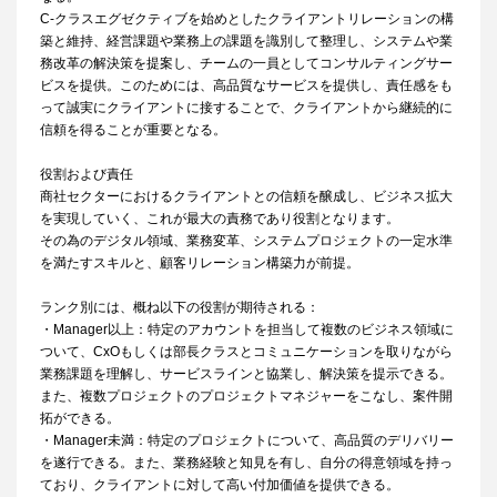
C‐クラスエグゼクティブを始めとしたクライアントリレーションの構
築と維持、経営課題や業務上の課題を識別して整理し、システムや業
務改革の解決策を提案し、チームの一員としてコンサルティングサー
ビスを提供。このためには、高品質なサービスを提供し、責任感をも
って誠実にクライアントに接することで、クライアントから継続的に
信頼を得ることが重要となる。
役割および責任
商社セクターにおけるクライアントとの信頼を醸成し、ビジネス拡大
を実現していく、これが最大の責務であり役割となります。
その為のデジタル領域、業務変革、システムプロジェクトの一定水準
を満たすスキルと、顧客リレーション構築力が前提。
ランク別には、概ね以下の役割が期待される：
・Manager以上：特定のアカウントを担当して複数のビジネス領域に
ついて、CxOもしくは部長クラスとコミュニケーションを取りながら
業務課題を理解し、サービスラインと協業し、解決策を提示できる。
また、複数プロジェクトのプロジェクトマネジャーをこなし、案件開
拓ができる。
・Manager未満：特定のプロジェクトについて、高品質のデリバリー
を遂行できる。また、業務経験と知見を有し、自分の得意領域を持っ
ており、クライアントに対して高い付加価値を提供できる。