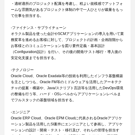
・適材適所のプロジェクト配属を考慮し、程よい規模感でアットフォ
ームな雰囲気があるプロジェクト体制の中で一人ひとりが裁量をもっ
て仕事を担当する。
-ファイナンス・サプライチェーン
オラクル製品を使った会計やSCMアプリケーションの導入を用いて業
務変革を進めるお客様に対して、プロジェクトの計画・企画段階から
お客様とのコミュニケーションを図り要件定義・基本設計
（Configuration設計）を行い、その後の開発/テスト/移行・導入後の
安定化支援までを担当する。
-テクノロジー
Oracle Cloud、Oracle Exadata等の技術を利用したインフラ基盤構築
を主としつつも、Oracle FM等のミドルウェアを活用したアーキテク
チャの提案・構築や、Java/スクリプト言語等を活用したDevOps環境
の整備を行う等、ハード・OSレベルからアプリケーションレベルま
でフルスタックの基盤領域を担当する。
-エンジニア
Oracle ERP Cloud、Oracle EPM Cloudに代表されるOracleアプリケ
ーション製品を活用したSI案件にエンジニアとして参画し、アプリケ
ーションの設計・開発・テスト・移行及び、それらの管理を担当す