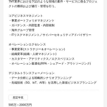
TMT業界における下記のような領域の案件・サービスに係るプロジェ
クトの獲得および遂行・管理を行う。
コアビジネスマネジメント
・事業ポートフォリオマネジメント
・ガバナンス・内部監査・内部統制
・海外グループ管理
・ITリスクマネジメント／サイバーセキュリティアドバイザリー
オペレーションエクセレンス
・事業変革(ストラテジー＆オペレーション)
・組織変革(組織・人材マネジメント)
・カスタマー・アナリティクス／エクスペリエンス
・オペレーション最適化(RPA・シェアード・アウトソージンク)
デジタルトランスフォーメーション
・データ分析による戦略的シナリオプランニング
・先端技術（5G、IoT、AI等）を活用した新規ビジネスプランニング
想定年収
595万～2000万円