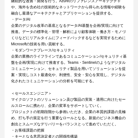
継続的な改善・開発を行う。Azureのリファレンスアーキテクチャ
や、海外を含め社の技術的なネットワークから得られる情報や経験を
融合し最適なアーキテクチャとアプリケーションを提供する。
・データ/AI
企業のデジタル改革の基底となるデータ/AI基盤を企画/実現に向けて
推進。データの標準化・管理・解析により顧客体験・働き方・モノづ
くりなどにリアルタイムにフィードバックするなどを実現するために
Microsoftの技術を用い貢献する。
・モダンワークプレース/セキュリティ
企業の業務のライフラインであるコミュニケーション/セキュリティ基
盤を企画/実現に向けて推進する。Teams・Sentinelのようなデジタル
コミュニケーション、セキュリティ製品を用いてソリューションを提
案・実現しコスト最適化や、利便性、安全・安心を実現し、デジタル
化されたコミュニケーションの分析を可能にする。
＜セールスエンジニア＞
マイクロソフトのソリューション及び製品の実装・適用に向けたセー
ルスロールに携わり、企業の変革をサポートしていく。
プロジェクトの初期段階から参画いただき、企業の本質的課題の見極
め、打ち手の策定を行う重要なロールとなる。新規のビジネス機会の
創出とスムーズなデリバリーをバランスとって進めていただく。
・お客様課題の把握
・キーとなる意思決定者との関係性構築