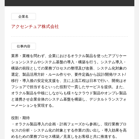
企業名
アクセンチュア株式会社
仕事内容
業界・業種を問わず、企業におけるオラクル製品を使ったアプリケー
ションシステムやシステム基盤の導入・構築を行う。システム導入・
構築の前段としての業務プロセスの整理及び改善、システム化対象の
選定、製品活用方針・ルール作りや、要件定義から設計/開発/テスト/
移行・導入後の安定化支援を、主に上流工程は日本で行い、開発はオ
フショアで担当するといった役割で一貫したサービスを提供。また、
オラクル製品を中核にしながらも様々なクラウド製品やオンプレ製品
と連携させ企業全体のシステム基盤を構築し、デジタルトランスフォ
ーメーションを実現する。
役割・期待
・オラクル製品導入の企画・計画フェーズから参画し、現行業務プロ
セスの分析・システム化の対象とする作業の洗い出し・導入効果を高
めるための業務プロセス構築／見直しをお客様と共に推進する。