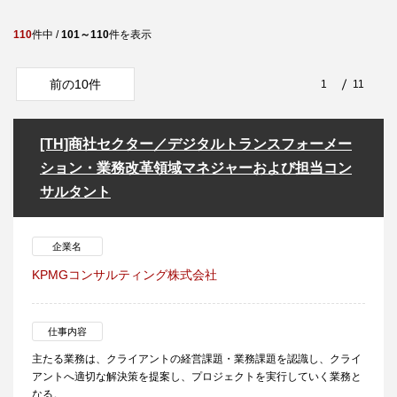
110
件中 /
101～110
件を表示
前の10件
1
11
[TH]商社セクター／デジタルトランスフォーメー
ション・業務改革領域マネジャーおよび担当コン
サルタント
企業名
KPMGコンサルティング株式会社
仕事内容
主たる業務は、クライアントの経営課題・業務課題を認識し、クライ
アントへ適切な解決策を提案し、プロジェクトを実行していく業務と
なる。