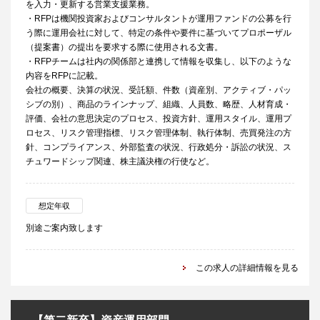
を入力・更新する営業支援業務。
・RFPは機関投資家およびコンサルタントが運用ファンドの公募を行
う際に運用会社に対して、特定の条件や要件に基づいてプロポーザル
（提案書）の提出を要求する際に使用される文書。
・RFPチームは社内の関係部と連携して情報を収集し、以下のような
内容をRFPに記載。
会社の概要、決算の状況、受託額、件数（資産別、アクティブ・パッ
シブの別）、商品のラインナップ、組織、人員数、略歴、人材育成・
評価、会社の意思決定のプロセス、投資方針、運用スタイル、運用プ
ロセス、リスク管理指標、リスク管理体制、執行体制、売買発注の方
針、コンプライアンス、外部監査の状況、行政処分・訴訟の状況、ス
チュワードシップ関連、株主議決権の行使など。
想定年収
別途ご案内致します
この求人の詳細情報を見る