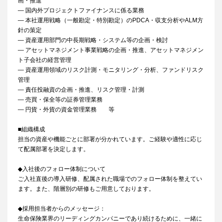
画・推進
― 国内外プロジェクトファイナンスに係る業務
― 本社運用戦略（一般勘定・特別勘定）のPDCA・収支分析やALM方
針の策定
― 資産運用部門の中長期戦略・システム等の企画・検討
― アセットマネジメント事業戦略の企画・推進、アセットマネジメン
ト子会社の経営管理
― 資産運用領域のリスク計測・モニタリング・分析、ファンドリスク
管理
― 責任投融資の企画・推進、リスク管理・計測
― 売買・保全等の証券管理業務
― 円貨・外貨の資金管理業務 等
■組織構成
担当の資産や機能ごとに部署が分かれています。ご経験や適性に応じ
て配属部署を決定します。
◆入社後のフォロー体制について
ご入社直後の導入研修、配属された職場でのフォロー体制を整えてい
ます。また、階層別の研修もご用意しております。
◆採用担当者からのメッセージ：
生命保険業界のリーディングカンパニーであり続けるために、一緒に