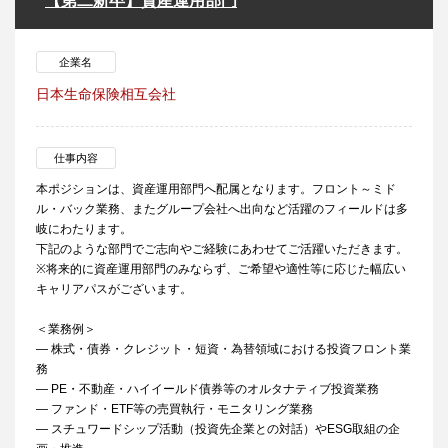
【第二新卒】資産運用部門
企業名
日本生命保険相互会社
仕事内容
本ポジションは、資産運用部門へ配属となります。フロント～ミド
ル・バック業務、またグループ会社へ出向など活躍のフィールドは多
岐にわたります。
下記のような部門でご志向やご経験にあわせてご活躍いただきます。
※将来的に資産運用部門のみならず、ご希望や適性等に応じた幅広い
キャリアパスがございます。
＜業務例＞
― 株式・債券・クレジット・短資・為替領域における投資フロント業
務
― PE・不動産・ハイイールド債券等のオルタナティブ投資業務
― ファンド・ETF等の売買執行・モニタリング業務
― スチュワードシップ活動（投資先企業との対話）やESG取組の企