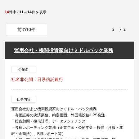
14
件中 /
11～14
件を表示
前の10件
2
2
運用会社・機関投資家向けミドルバック業務
企業名
社名非公開：日系信託銀行
仕事内容
運用会社および機関投資家向けミドル・バック業務
・有価証券の決済業務、約定指図、外国籍投信/LPS発注
・投資顧問・投信計理、データメンテナンス
・各種レポーティング業務（企業年金・公的年金・投信（月報・運
報・金商法）、BISレポート等）