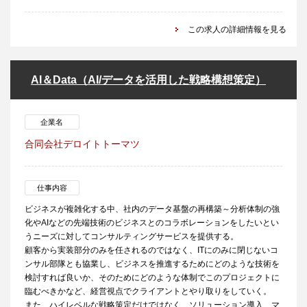
この求人の詳細情報を見る
AI＆Data（AI/データを活用した戦略構想策定）
企業名
合同会社デロイトトーマツ
仕事内容
ビジネスが複雑化する中、社内のデータ基盤の再構築～分析体制の強
化やAIなどの先端技術のビジネスとのコラボレーションをしたいとい
うニーズに対してコンサルティングサービスを提供する。
顧客から実装部分のみを任されるのではなく、ITにのみに閉じないコ
ンサル部隊とも協業し、ビジネスを推進するためにどのような技術を
検討すれば良いか、そのためにどのような体制でこのプロジェクトに
臨むべきかなど、経営視点でクライアントとやり取りをしていく。
また、ハイレベルな戦略策定だけではなく、ソリューション導入、マ