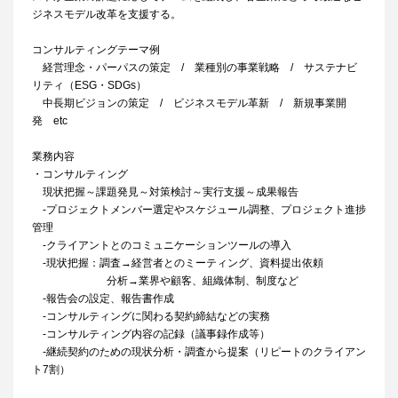
ジネスモデル改革を支援する。
コンサルティングテーマ例
経営理念・パーパスの策定 / 業種別の事業戦略 / サステナビ
リティ（ESG・SDGs）
中長期ビジョンの策定 / ビジネスモデル革新 / 新規事業開
発 etc
業務内容
・コンサルティング
現状把握～課題発見～対策検討～実行支援～成果報告
‐プロジェクトメンバー選定やスケジュール調整、プロジェクト進捗
管理
‐クライアントとのコミュニケーションツールの導入
‐現状把握：調査→経営者とのミーティング、資料提出依頼
分析→業界や顧客、組織体制、制度など
‐報告会の設定、報告書作成
‐コンサルティングに関わる契約締結などの実務
‐コンサルティング内容の記録（議事録作成等）
‐継続契約のための現状分析・調査から提案（リピートのクライアン
ト7割）