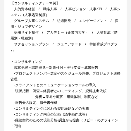
【コンサルティングテーマ例】
人的資本経営 / 戦略人事 / 人事ビジョン・人事KPI / 人事シ
ステム（人事処遇制度）
グループ人事システム / 組織開発 / エンゲージメント / 採
用・ジョブデザイン
採用サイト制作 / アカデミー（企業内大学） / 人材育成（階
層別・職種別）
サクセッションプラン / ジュニアボード / 幹部育成プログラ
ム
・コンサルティング
現状把握～課題発見～対策検討～実行支援～成果報告
‐プロジェクトメンバー選定やスケジュール調整、プロジェクト進捗
管理
‐クライアントとのコミュニケーションツールの導入
‐現状把握：調査→経営者とのミーティング、資料提出依頼
分析→業界や顧客、組織体制、制度など
‐報告会の設定、報告書作成
‐コンサルティングに関わる契約締結などの実務
‐コンサルティング内容の記録（議事録作成等）
‐継続契約のための現状分析‐調査から提案（リピートのクライアン
ト7割）