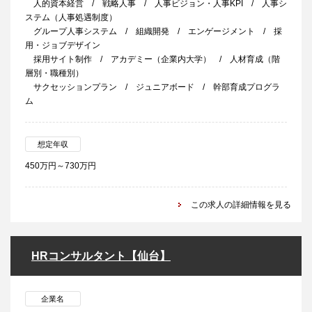
人的資本経営 / 戦略人事 / 人事ビジョン・人事KPI / 人事シ
ステム（人事処遇制度）
グループ人事システム / 組織開発 / エンゲージメント / 採
用・ジョブデザイン
採用サイト制作 / アカデミー（企業内大学） / 人材育成（階
層別・職種別）
サクセッションプラン / ジュニアボード / 幹部育成プログラ
ム
想定年収
450万円～730万円
この求人の詳細情報を見る
HRコンサルタント【仙台】
企業名