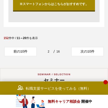
※スマートフォンからはこちらがおすすめです。
152
件中 /
11～20
件を表示
前の10件
次の10件
2
16
SEMINAR / SELECTION
セミナー
選考会情報
転職支援サービスを使ってみる（無料）
注目のセミナー・選考会をピックアップ
無料キャリア相談会
開催中