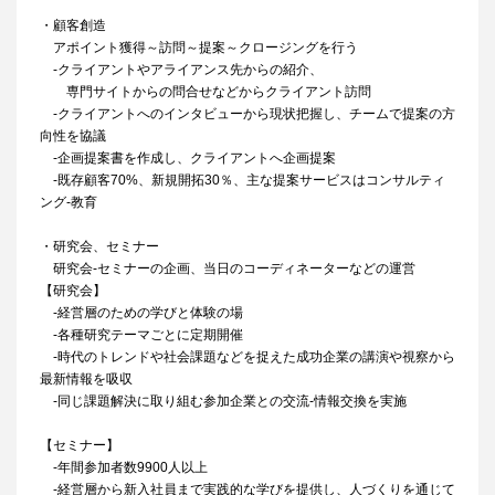
・顧客創造
アポイント獲得～訪問～提案～クロージングを行う
‐クライアントやアライアンス先からの紹介、
専門サイトからの問合せなどからクライアント訪問
‐クライアントへのインタビューから現状把握し、チームで提案の方
向性を協議
‐企画提案書を作成し、クライアントへ企画提案
‐既存顧客70%、新規開拓30％、主な提案サービスはコンサルティ
ング‐教育
・研究会、セミナー
研究会‐セミナーの企画、当日のコーディネーターなどの運営
【研究会】
‐経営層のための学びと体験の場
‐各種研究テーマごとに定期開催
‐時代のトレンドや社会課題などを捉えた成功企業の講演や視察から
最新情報を吸収
‐同じ課題解決に取り組む参加企業との交流‐情報交換を実施
【セミナー】
‐年間参加者数9900人以上
‐経営層から新入社員まで実践的な学びを提供し、人づくりを通じて