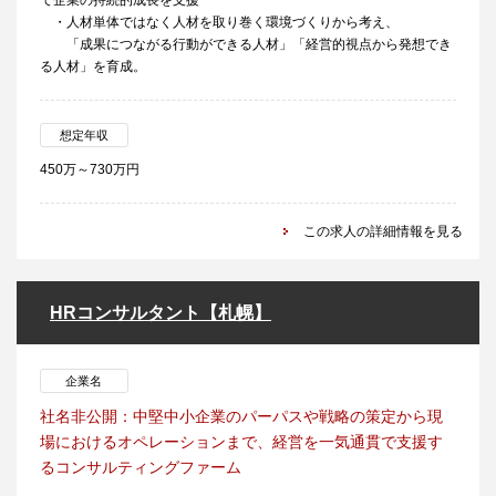
て企業の持続的成長を支援
・人材単体ではなく人材を取り巻く環境づくりから考え、
「成果につながる行動ができる人材」「経営的視点から発想でき
る人材」を育成。
想定年収
450万～730万円
この求人の詳細情報を見る
HRコンサルタント【札幌】
企業名
社名非公開：中堅中小企業のパーパスや戦略の策定から現
場におけるオペレーションまで、経営を一気通貫で支援す
るコンサルティングファーム