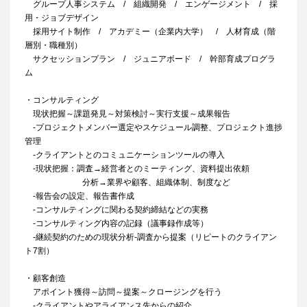
グループ人事システム / 組織開発 / エンゲージメント / 採
用・ジョブデザイン
採用サイト制作 / アカデミー（企業内大学） / 人材育成（階
層別・職種別）
サクセッションプラン / ジュニアボード / 幹部育成プログラ
ム
・コンサルティング
現状把握～課題発見～対策検討～実行支援～成果報告
‐プロジェクトメンバー選定やスケジュール調整、プロジェクト進捗
管理
‐クライアントとのコミュニケーションツールの導入
‐現状把握：調査→経営者とのミーティング、資料提出依頼
分析→業界や顧客、組織体制、制度など
‐報告会の設定、報告書作成
‐コンサルティングに関わる契約締結などの実務
‐コンサルティング内容の記録（議事録作成等）
‐継続契約のための現状分析‐調査から提案（リピートのクライアン
ト7割）
・顧客創造
アポイント獲得～訪問～提案～クロージングを行う
‐クライアントやアライアンス先からの紹介、