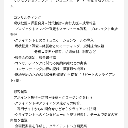
サクセッションプラン / ジュニアボード / 幹部育成プログラ
ム
・コンサルティング
現状把握～課題発見～対策検討～実行支援～成果報告
‐プロジェクトメンバー選定やスケジュール調整、プロジェクト進捗
管理
‐クライアントとのコミュニケーションツールの導入
‐現状把握：調査→経営者とのミーティング、資料提出依頼
分析→業界や顧客、組織体制、制度など
‐報告会の設定、報告書作成
‐コンサルティングに関わる契約締結などの実務
‐コンサルティング内容の記録（議事録作成等）
‐継続契約のための現状分析‐調査から提案（リピートのクライアン
ト7割）
・顧客創造
アポイント獲得～訪問～提案～クロージングを行う
‐クライアントやアライアンス先からの紹介、
専門サイトからの問合せなどからクライアント訪問
‐クライアントへのインタビューから現状把握し、チームで提案の方
向性を協議
‐企画提案書を作成し、クライアントへ企画提案