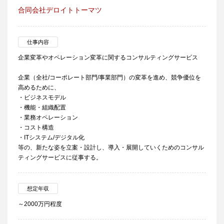
合同会社デロイトトーマツ
仕事内容
企業変革やオペレーション変革に関するコンサルティングサービス
企業（全社/コーポレート部門/事業部門）の変革を進め、競争優位を
高めるために、
・ビジネスモデル
・機能・組織配置
・業務オペレーション
・コスト構造
・ITシステム/デジタル化
等の、新たな姿を立案・設計し、導入・展開していくためのコンサル
ティングサービスに従事する。
想定年収
～2000万円程度