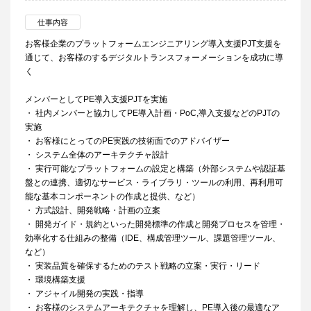
仕事内容
お客様企業のプラットフォームエンジニアリング導入支援PJT支援を
通じて、お客様のするデジタルトランスフォーメーションを成功に導
く
メンバーとしてPE導入支援PJTを実施
・ 社内メンバーと協力してPE導入計画・PoC,導入支援などのPJTの
実施
・ お客様にとってのPE実践の技術面でのアドバイザー
・ システム全体のアーキテクチャ設計
・ 実行可能なプラットフォームの設定と構築（外部システムや認証基
盤との連携、適切なサービス・ライブラリ・ツールの利用、再利用可
能な基本コンポーネントの作成と提供、など）
・ 方式設計、開発戦略・計画の立案
・ 開発ガイド・規約といった開発標準の作成と開発プロセスを管理・
効率化する仕組みの整備（IDE、構成管理ツール、課題管理ツール、
など）
・ 実装品質を確保するためのテスト戦略の立案・実行・リード
・ 環境構築支援
・ アジャイル開発の実践・指導
・ お客様のシステムアーキテクチャを理解し、PE導入後の最適なア