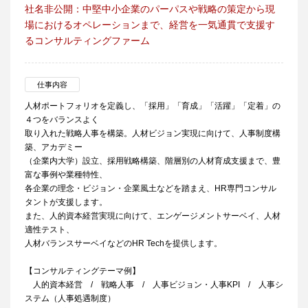
社名非公開：中堅中小企業のパーパスや戦略の策定から現
場におけるオペレーションまで、経営を一気通貫で支援す
るコンサルティングファーム
仕事内容
人材ポートフォリオを定義し、「採用」「育成」「活躍」「定着」の
４つをバランスよく
取り入れた戦略人事を構築。人材ビジョン実現に向けて、人事制度構
築、アカデミー
（企業内大学）設立、採用戦略構築、階層別の人材育成支援まで、豊
富な事例や業種特性、
各企業の理念・ビジョン・企業風土などを踏まえ、HR専門コンサル
タントが支援します。
また、人的資本経営実現に向けて、エンゲージメントサーベイ、人材
適性テスト、
人材バランスサーベイなどのHR Techを提供します。
【コンサルティングテーマ例】
人的資本経営 / 戦略人事 / 人事ビジョン・人事KPI / 人事シ
ステム（人事処遇制度）