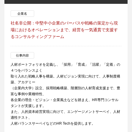
企業名
社名非公開：中堅中小企業のパーパスや戦略の策定から現
場におけるオペレーションまで、経営を一気通貫で支援す
るコンサルティングファーム
仕事内容
人材ポートフォリオを定義し、「採用」「育成」「活躍」「定着」の
４つをバランスよく
取り入れた戦略人事を構築。人材ビジョン実現に向けて、人事制度構
築、アカデミー
（企業内大学）設立、採用戦略構築、階層別の人材育成支援まで、豊
富な事例や業種特性、
各企業の理念・ビジョン・企業風土などを踏まえ、HR専門コンサル
タントが支援します。
また、人的資本経営実現に向けて、エンゲージメントサーベイ、人材
適性テスト、
人材バランスサーベイなどのHR Techを提供します。