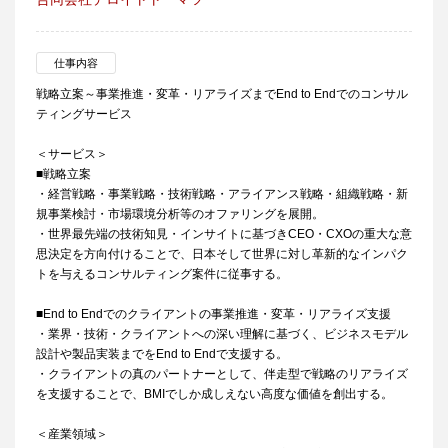
仕事内容
戦略立案～事業推進・変革・リアライズまでEnd to Endでのコンサル
ティングサービス
＜サービス＞
■戦略立案
・経営戦略・事業戦略・技術戦略・アライアンス戦略・組織戦略・新
規事業検討・市場環境分析等のオファリングを展開。
・世界最先端の技術知見・インサイトに基づきCEO・CXOの重大な意
思決定を方向付けることで、日本そして世界に対し革新的なインパク
トを与えるコンサルティング案件に従事する。
■End to Endでのクライアントの事業推進・変革・リアライズ支援
・業界・技術・クライアントへの深い理解に基づく、ビジネスモデル
設計や製品実装までをEnd to Endで支援する。
・クライアントの真のパートナーとして、伴走型で戦略のリアライズ
を支援することで、BMIでしか成しえない高度な価値を創出する。
＜産業領域＞