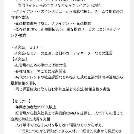
専門サイトからの問合せなどからクライアント訪問
‐クライアントへのインタビューから現状把握し、チームで提案の方
向性を協議
‐企画提案書を作成し、クライアントへ企画提案
‐既存顧客70%、新規開拓30％、主な提案サービスはコンサルティ
ング‐教育
・研究会、セミナー
研究会‐セミナーの企画、当日のコーディネーターなどの運営
【研究会】
‐経営層のための学びと体験の場
‐各種研究テーマごとに定期開催
‐時代のトレンドや社会課題などを捉えた成功企業の講演や視察から
最新情報を吸収
‐同じ課題解決に取り組む参加企業との交流‐情報交換を実施
【セミナー】
‐年間参加者数9900人以上
‐経営層から新入社員まで実践的な学びを提供し、人づくりを通じて
企業の持続的成長を支援
‐人材単体ではなく人材を取り巻く環境づくりから考え、
「成果につながる行動ができる人材」「経営的視点から発想でき