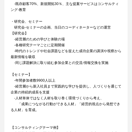
‐既存顧客70%、新規開拓30％、主な提案サービスはコンサルティ
ング‐教育
・研究会、セミナー
研究会‐セミナーの企画、当日のコーディネーターなどの運営
【研究会】
‐経営層のための学びと体験の場
‐各種研究テーマごとに定期開催
‐時代のトレンドや社会課題などを捉えた成功企業の講演や視察から
最新情報を吸収
‐同じ課題解決に取り組む参加企業との交流‐情報交換を実施
【セミナー】
‐年間参加者数9900人以上
‐経営層から新入社員まで実践的な学びを提供し、人づくりを通じて
企業の持続的成長を支援
‐人材単体ではなく人材を取り巻く環境づくりから考え、
「成果につながる行動ができる人材」「経営的視点から発想でき
る人材」を育成。
【コンサルティングテーマ例】