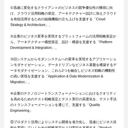
①迅速に変化するクライアントのビジネスの競争優位性の獲得に向
け、クラウド活用戦略の策定、アーキテクチャー設計に加えクラウド
を有効活用するための組織機能の立ち上げを支援する「Cloud
Strategy & Architecture」。
②企業のビジネス変革を実現するプラットフォームの活用戦略策定か
ら、アーキテクチャー構想策定、設計・構築を支援する「Platform
Development & Integration」。
③旧システムからモダンシステムへの変革を実現するアプリケーショ
ンモダナイゼーション、データドリブンなビジネス基盤を構築するデ
ータモダナイゼーション、これら2つを融合しビジネス戦略の機動性
の高い実現を支援する「Application & Data Modernization &
Migration」。
④企業のテクノロジートランスフォーメーションにおけるクオリティ
を高めるためのテスト戦略策定とテスト実行の高度化を、テスト手法
のトランスフォーメーションを通じて、支援する「Quality
Engineering」
⑤プロダクト活用によりシステム開発を省力化し、迅速にビジネス目
的を実現していくための戦略策定および実行を支援する「Product