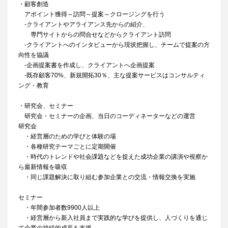
・顧客創造
アポイント獲得～訪問～提案～クロージングを行う
‐クライアントやアライアンス先からの紹介、
専門サイトからの問合せなどからクライアント訪問
‐クライアントへのインタビューから現状把握し、チームで提案の方
向性を協議
‐企画提案書を作成し、クライアントへ企画提案
‐既存顧客70%、新規開拓30％、主な提案サービスはコンサルティ
ング・教育
・研究会、セミナー
研究会・セミナーの企画、当日のコーディネーターなどの運営
研究会
・経営層のための学びと体験の場
・各種研究テーマごとに定期開催
・時代のトレンドや社会課題などを捉えた成功企業の講演や視察か
ら最新情報を吸収
・同じ課題解決に取り組む参加企業との交流・情報交換を実施
セミナー
・年間参加者数9900人以上
・経営層から新入社員まで実践的な学びを提供し、人づくりを通じ