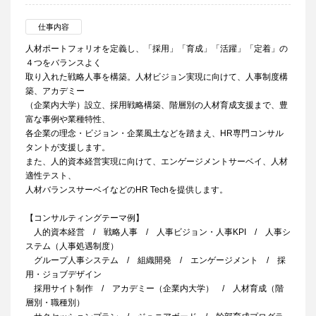
仕事内容
人材ポートフォリオを定義し、「採用」「育成」「活躍」「定着」の
４つをバランスよく
取り入れた戦略人事を構築。人材ビジョン実現に向けて、人事制度構
築、アカデミー
（企業内大学）設立、採用戦略構築、階層別の人材育成支援まで、豊
富な事例や業種特性、
各企業の理念・ビジョン・企業風土などを踏まえ、HR専門コンサル
タントが支援します。
また、人的資本経営実現に向けて、エンゲージメントサーベイ、人材
適性テスト、
人材バランスサーベイなどのHR Techを提供します。
【コンサルティングテーマ例】
人的資本経営 / 戦略人事 / 人事ビジョン・人事KPI / 人事シ
ステム（人事処遇制度）
グループ人事システム / 組織開発 / エンゲージメント / 採
用・ジョブデザイン
採用サイト制作 / アカデミー（企業内大学） / 人材育成（階
層別・職種別）