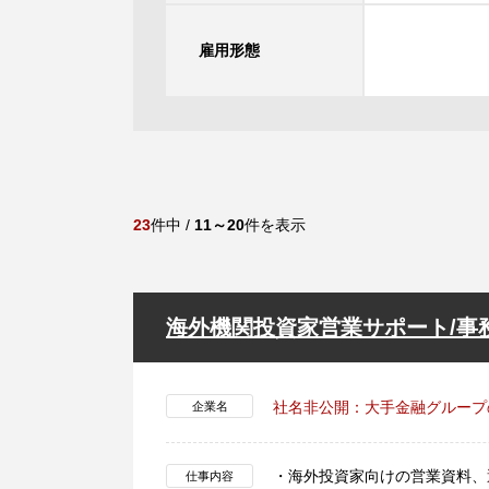
雇用形態
23
件中 /
11～20
件を表示
海外機関投資家営業サポート/事
社名非公開：大手金融グループ
企業名
・海外投資家向けの営業資料、
仕事内容