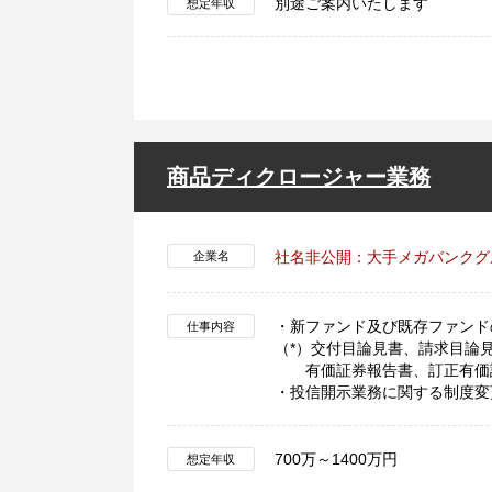
別途ご案内いたします
想定年収
商品ディクロージャー業務
社名非公開：大手メガバンクグ
企業名
・新ファンド及び既存ファンド
仕事内容
（*）交付目論見書、請求目論
有価証券報告書、訂正有価証
・投信開示業務に関する制度変
700万～1400万円
想定年収