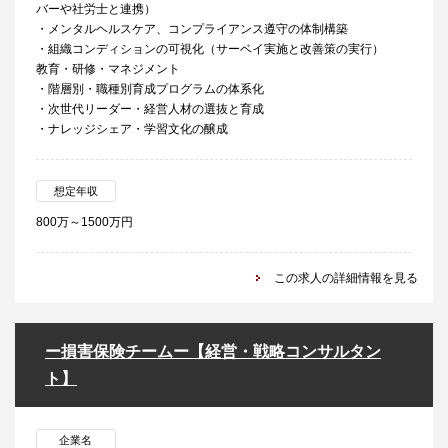
バーや社労士と連携）
・メンタルヘルスケア、コンプライアンス遵守の体制構築
・組織コンディションの可視化（サーベイ実施と改善策の実行）
教育・研修・マネジメント
・階層別・職種別育成プログラムの体系化
・次世代リーダー・経営人材の選抜と育成
・ナレッジシェア・学習文化の醸成
想定年収
800万～1500万円
この求人の詳細情報を見る
ー損害保険チームー【経営・戦略コンサルタン
ト】
企業名