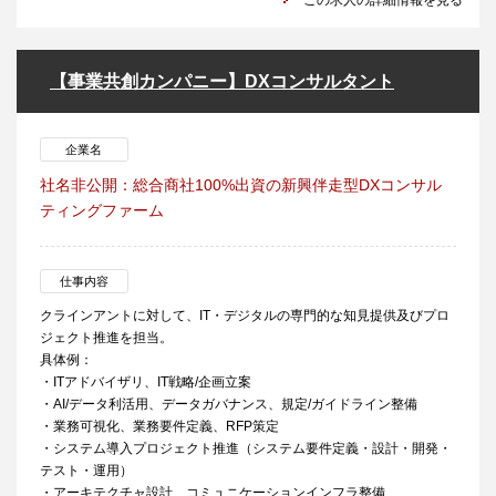
この求人の詳細情報を見る
【事業共創カンパニー】DXコンサルタント
企業名
社名非公開：総合商社100%出資の新興伴走型DXコンサル
ティングファーム
仕事内容
クラインアントに対して、IT・デジタルの専門的な知見提供及びプロ
ジェクト推進を担当。
具体例：
・ITアドバイザリ、IT戦略/企画立案
・AI/データ利活用、データガバナンス、規定/ガイドライン整備
・業務可視化、業務要件定義、RFP策定
・システム導入プロジェクト推進（システム要件定義・設計・開発・
テスト・運用）
・アーキテクチャ設計、コミュニケーションインフラ整備