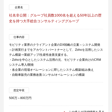
企業名
社名非公開：グループ社員数1000名を超える50年以上の歴
史を持つ大手総合コンサルティンググループ
仕事内容
モビリティ業界のクライアント企業のDX戦略の立案～システム開発
～計画実行までをアカウントパートナーとして、Zohoを活用したシス
テム構築⇒業績アップ/生産性改善支援する。
・Zohoを中心としたシステム活用の元、モビリティ企業向けのCRM
システム導入/開発
・各企業の現場オペレーションに即したシステム構築/組み換え
・自動車販売の業務改善コンサル/オペレーションの構築
想定年収
500万～800万円