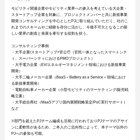
モビリティ関連企業やモビリティ業界への参入を考えている大企業・
スタートアップ企業を対象に、プロジェクトメンバーと共に新規事業
開発コンサルティングを中心としたPJに取り組んでいただく。社のこ
れまでのスキームやご経験を存分に活かし、今後不可欠となるこの新
しい業界の創造と発展を牽引する役割を担う。
コンサルティング事例
・大手企業/スタートアップ×官公庁（官民一体となったスマートシテ
ィ、スーパーシティにおけるPMOプロジェクト）
・大手電力企業（EV/エネルギーマネジメント領域における新規事業
開発）
・大手二輪メーカー企業（BaaS＜Battery as a Service＞領域におけ
る新規事業開発）
・電動自転車メーカー企業（小型モビリティのマーケティング/販売戦
略立案）
・大手総合商社（MaaSアプリ国内展開戦略策定/PoC実行サポート）
など
※部門を超えたPJチーム編成も活発に行われておりPJテーマのアサイ
ンに柔軟性があるため、ご本人のご志向性によって、本テーマ以外の
PJへの参加も可能。