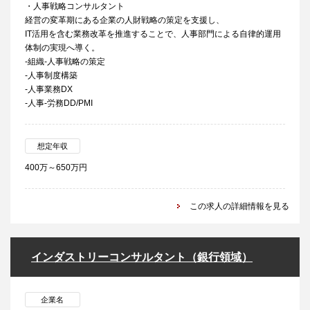
・人事戦略コンサルタント
経営の変革期にある企業の人財戦略の策定を支援し、
IT活用を含む業務改革を推進することで、人事部門による自律的運用
体制の実現へ導く。
-組織-人事戦略の策定
-人事制度構築
-人事業務DX
-人事-労務DD/PMI
想定年収
400万～650万円
この求人の詳細情報を見る
インダストリーコンサルタント（銀行領域）
企業名