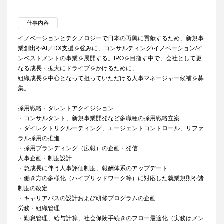
仕事内容
イノベーションとテクノロジーで日本の再興に貢献するため、新規事
業創出やAI／DX支援を強みに、コンサルティング/イノベーション/イ
ンベストメントの事業を展開する。IPOを目指す中で、会社として更
なる成長・拡大にドライブをかけるために、
組織成長を中心となって担っていただける人事マネージャー候補を募
集。
採用戦略・タレントアクイジション
・コンサルタント、新規事業開発など多職種の採用戦略立案
・ダイレクトリクルーティング、エージェントコントロール、リファ
ラル採用の推進
・採用ブランディング（広報）の企画・発信
人事企画・制度設計
・急成長に伴う人事評価制度、報酬体系のアップデート
・働き方の多様化（ハイブリッドワーク等）に対応した就業規則や諸
制度の改定
・キャリアパスの設計および研修プログラムの企画
労務・組織管理
・勤怠管理、給与計算、社会保険手続きのフロー最適化（実務はメン