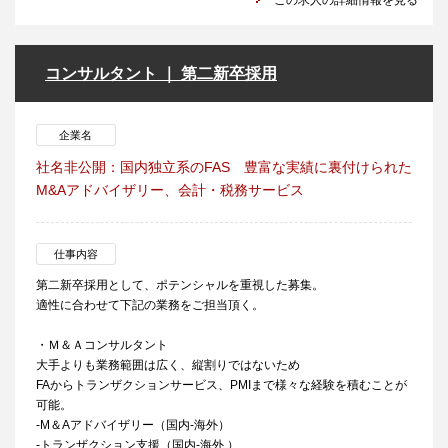
この求人の詳細情報を見る
コンサルタント ｜ 第二新卒採用
企業名
社名非公開：国内独立系のFAS 豊富な実績に裏付けられた
M&Aアドバイザリー、会計・税務サービス
仕事内容
第二新卒採用として、ポテンシャルを重視した募集。
適性に合わせて下記の業務をご担当頂く。
・Ｍ＆Ａコンサルタント
大手よりも業務範囲は広く、縦割りではないため
FAからトランザクションサービス、PMIまで様々な経験を積むことが
可能。
-M＆Aアドバイザリー（国内-海外）
-トランザクション支援（国内-海外 ）