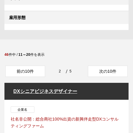
雇用形態
46
件中 /
11～20
件を表示
前の10件
次の10件
2
5
DXシニアビジネスデザイナー
企業名
社名非公開：総合商社100%出資の新興伴走型DXコンサル
ティングファーム