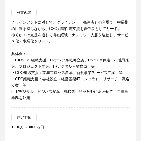
仕事内容
クラインアントに対して、クライアント（発注者）の立場で、中長期
の目線を持ちながら、CXO組織伴走支援を責任者としてリード。
ゆくゆくは支援を通じて得た経験・ナレッジ・人脈を駆使し、サービ
ス化・事業化をリード。
具体例：
・CIO/CDO組織支援：IT/デジタル戦略立案、PM/PdM伴走、AI活用推
進、プロジェクト推進、IT/デジタル人材育成 等
・COO組織支援：業務プロセス変革、新規事業/サービス立案 等
・CEO組織支援：会社設立（経営基盤/ITインフラ）、リサーチ、戦略
立案 等
※IT/デジタル、ビジネス変革、戦略等、得意分野にあわせて、ご担当
業務を決定
想定年収
1000万～3000万円