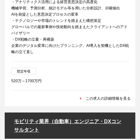
・アナリティクス活用による経営意思決定の高度化
機械学習、予測分析、統計モデル等を用いた分析設計、示唆抽出
AIを前提とした意思決定プロセスの変革
・テクノロジーや市場のトレンドを踏まえた構想策定
グローバルでの最新事例や技術動向を踏まえたクライアントへのアド
バイザリー
・DX戦略の立案・再構築
企業のデジタル変革に向けたプランニング、AI導入を契機としたDX戦
略の立て直し
想定年収
520万～1700万円
この求人の詳細情報を見る
モビリティ業界（自動車）エンジニア・DXコン
サルタント