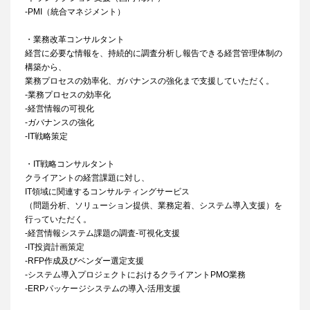
-PMI（統合マネジメント）
・業務改革コンサルタント
経営に必要な情報を、持続的に調査分析し報告できる経営管理体制の
構築から、
業務プロセスの効率化、ガバナンスの強化まで支援していただく。
-業務プロセスの効率化
-経営情報の可視化
-ガバナンスの強化
-IT戦略策定
・IT戦略コンサルタント
クライアントの経営課題に対し、
IT領域に関連するコンサルティングサービス
（問題分析、ソリューション提供、業務定着、システム導入支援）を
行っていただく。
-経営情報システム課題の調査-可視化支援
-IT投資計画策定
-RFP作成及びベンダー選定支援
-システム導入プロジェクトにおけるクライアントPMO業務
-ERPパッケージシステムの導入-活用支援