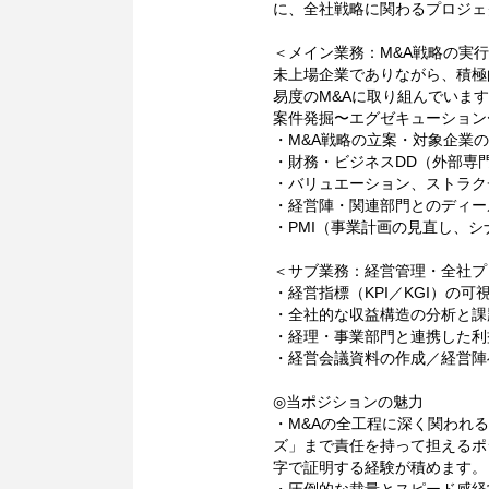
に、全社戦略に関わるプロジェ
＜メイン業務：M&A戦略の実
未上場企業でありながら、積極
易度のM&Aに取り組んでいま
案件発掘〜エグゼキューション
・M&A戦略の立案・対象企業
・財務・ビジネスDD（外部専
・バリュエーション、ストラク
・経営陣・関連部門とのディー
・PMI（事業計画の見直し、
＜サブ業務：経営管理・全社プ
・経営指標（KPI／KGI）の可
・全社的な収益構造の分析と課
・経理・事業部門と連携した利
・経営会議資料の作成／経営陣
◎当ポジションの魅力
・M&Aの全工程に深く関われる
ズ」まで責任を持って担えるポ
字で証明する経験が積めます。