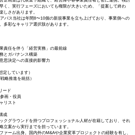
営企画室は代表直下組織で、経営陣や各事業責任者と密に連携。検討
早く、実行フェーズにおいても権限が大きいため、「提案して終わ
楽しさがあります。
リアパス当社は年間8〜10個の新規事業を立ち上げており、事業側への
、多彩なキャリア選択肢があります。
果責任を伴う「経営実務」の最前線
務とガバナンス構築
意思決定への直接的影響力
想定しています）
・戦略推進を統括）
リード
営参画・役員
ャリスト
構成
ックグラウンドを持つプロフェッショナル人材が在籍しており、それ
略立案から実行までを担っています。
ファーム出身。国内外のM&Aや企業変革プロジェクトの経験を有し、