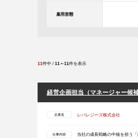
雇用形態
11
件中 /
11～11
件を表示
経営企画担当（マネージャー候
レバレジーズ株式会社
企業名
当社の成長戦略の中核を担う「
仕事内容