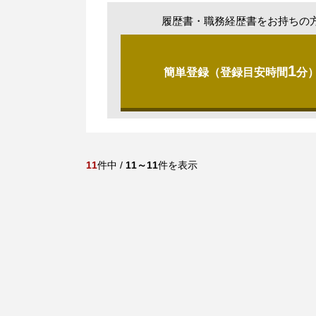
履歴書・職務経歴書をお持ちの
1
簡単登録（登録目安時間
分
11
件中 /
11～11
件を表示