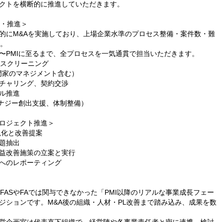
クトを横断的に推進していただきます。
行・推進＞
的にM&Aを実施しており、上場企業水準のプロセス整備・案件数・難
す。
〜PMIに至るまで、全プロセスを一気通貫で担当いただきます。
のスクリーニング
門家のマネジメント含む）
チャリング、契約交渉
ル推進
シナジー創出支援、体制整備）
ロジェクト推進＞
視化と改善提案
題抽出
益改善施策の立案と実行
へのレポーティング
FASやFAでは関与できなかった「PMI以降のリアルな事業成長フェー
ジションです。M&A後の組織・人材・PL改善まで踏み込み、成果を数