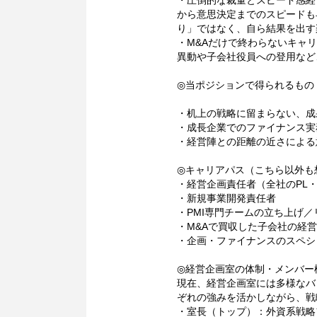
・圧倒的な裁量とスピード感経
から意思決定までのスピードも
り」ではなく、自ら結果を出す
・M&Aだけで終わらないキャ
異動や子会社役員への登用など
◎当ポジションで得られるもの
・机上の戦略に留まらない、成
・成長企業でのファイナンス実
・経営陣との距離の近さによる
◎キャリアパス（こちら以外も
・経営企画責任者（全社のPL
・新規事業開発責任者
・PMI専門チームの立ち上げ／
・M&Aで買収した子会社の経
・企画・ファイナンスのスペシ
◎経営企画室の体制・メンバー
現在、経営企画室には多様なバ
ぞれの強みを活かしながら、戦
・室長（トップ）：外資系戦略