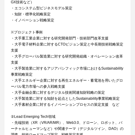
GX技術など）
・エコシステム型ビジネスモデル策定
・知財・標準化戦略策定
・イノベーション戦略策定
※プロジェクト事例
・大手重工業企業に対する研究開発部門・技術部門改革支援
・大手電子材料企業に対するCTOビジョン策定と中長期技術戦略策定
支援
・大手グローバル製造業に対する研究開発組織・オペレーション改革
支援
・大手製造業に対するアジアパシフィック市場におけるSustainability
事業戦略策定
・大手エネルギー企業に対する再生エネルギー・蓄電池を用いたグロ
ーバル電力市場への参入戦略支援
・大手金融企業に対するデジタル技術関連知財戦略の策定
・大手製造業に対する知財を起点としたSustainability事業戦略策定
・大手素材企業に対するイノベーションプロセスの策定支援 など
②Lead Emerging Tech領域
・先端技術（XR（VR/AR/MR）、Web3.0、ドローン、ロボット、バ
ーチャルヒューマンなど）や関連テーマ（デジタルツイン、DAO）の
調査、技術ロードマップ策定、戦略策定支援