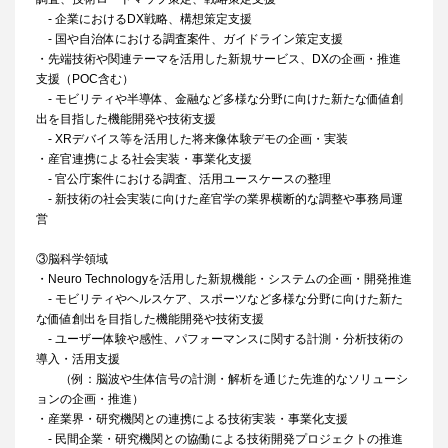
- 企業におけるDX戦略、構想策定支援
- 国や自治体における調査案件、ガイドライン策定支援
・先端技術や関連テーマを活用した新規サービス、DXの企画・推進
支援（POC含む）
- モビリティや半導体、金融など多様な分野に向けた新たな価値創
出を目指した機能開発や技術支援
- XRデバイス等を活用した将来像体験デモの企画・実装
・産官連携による社会実装・事業化支援
- 官公庁案件における調査、活用ユースケースの整理
- 新技術の社会実装に向けた産官学の業界横断的な調整や事務局運
営
③脳科学領域
・Neuro Technologyを活用した新規機能・システムの企画・開発推進
- モビリティやヘルスケア、スポーツなど多様な分野に向けた新た
な価値創出を目指した機能開発や技術支援
- ユーザー体験や感性、パフォーマンスに関する計測・分析技術の
導入・活用支援
（例：脳波や生体信号の計測・解析を通じた先進的なソリューシ
ョンの企画・推進）
・産業界・研究機関との連携による技術実装・事業化支援
- 民間企業・研究機関との協働による技術開発プロジェクトの推進