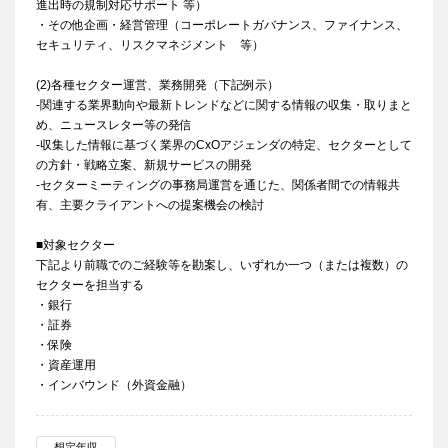
進出時の規制対応サポート 等）
・その他企画・経営管理（コーポレートガバナンス、ファイナンス、
セキュリティ、リスクマネジメント 等）
(2)各種セクター運営、業務開発（下記例示）
-関連する業界動向や最新トレンドなどに関する情報の収集・取りまと
め、ニュースレター等の発信
-収集した情報に基づく業界のCxOアジェンダの特定、セクターとして
の方針・戦略立案、新規サービスの開発
-セクターミーティングの事務局運営を通じた、関係者間での情報共
有、主要クライアントへの提案機会の検討
■対象セクター
下記より前職でのご経験等を勘案し、いずれか一つ（または複数）の
セクターを担当する
・銀行
・証券
・保険
・資産運用
・インバウンド（外資金融）
想定年収