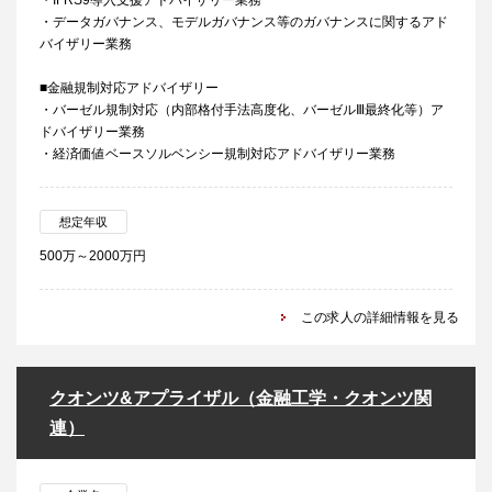
・IFRS9導入支援アドバイザリー業務
・データガバナンス、モデルガバナンス等のガバナンスに関するアド
バイザリー業務
■金融規制対応アドバイザリー
・バーゼル規制対応（内部格付手法高度化、バーゼルⅢ最終化等）ア
ドバイザリー業務
・経済価値ベースソルベンシー規制対応アドバイザリー業務
想定年収
500万～2000万円
この求人の詳細情報を見る
クオンツ&アプライザル（金融工学・クオンツ関
連）