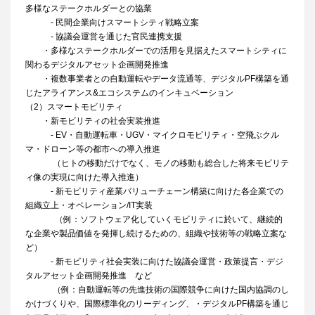
多様なステークホルダーとの協業
- 民間企業向けスマートシティ戦略立案
- 協議会運営を通じた官民連携支援
・多様なステークホルダーでの活用を見据えたスマートシティに
関わるデジタルアセット企画開発推進
・複数事業者との自動運転やデータ流通等、デジタルPF構築を通
じたアライアンス&エコシステムのインキュベーション
（2）スマートモビリティ
・新モビリティの社会実装推進
- EV・自動運転車・UGV・マイクロモビリティ・空飛ぶクル
マ・ドローン等の都市への導入推進
（ヒトの移動だけでなく、モノの移動も総合した将来モビリテ
ィ像の実現に向けた導入推進）
- 新モビリティ産業バリューチェーン構築に向けた各企業での
組織立上・オペレーション/IT実装
（例：ソフトウェア化していくモビリティに於いて、継続的
な企業や製品価値を発揮し続けるための、組織や技術等の戦略立案な
ど）
- 新モビリティ社会実装に向けた協議会運営・政策提言・デジ
タルアセット企画開発推進 など
（例：自動運転等の先進技術の国際競争に向けた国内協調のし
かけづくりや、国際標準化のリーディング、・デジタルPF構築を通じ