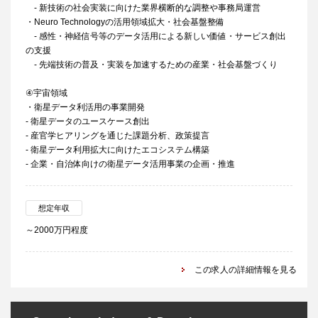
- 新技術の社会実装に向けた業界横断的な調整や事務局運営
・Neuro Technologyの活用領域拡大・社会基盤整備
- 感性・神経信号等のデータ活用による新しい価値・サービス創出
の支援
- 先端技術の普及・実装を加速するための産業・社会基盤づくり
④宇宙領域
・衛星データ利活用の事業開発
- 衛星データのユースケース創出
- 産官学ヒアリングを通じた課題分析、政策提言
- 衛星データ利用拡大に向けたエコシステム構築
- 企業・自治体向けの衛星データ活用事業の企画・推進
想定年収
～2000万円程度
この求人の詳細情報を見る