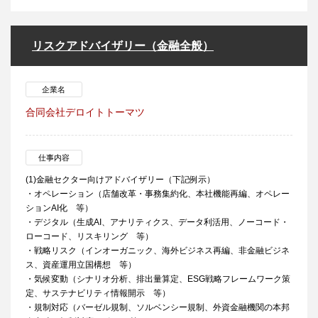
リスクアドバイザリー（金融全般）
企業名
合同会社デロイトトーマツ
仕事内容
(1)金融セクター向けアドバイザリー（下記例示）
・オペレーション（店舗改革・事務集約化、本社機能再編、オペレー
ションAI化 等）
・デジタル（生成AI、アナリティクス、データ利活用、ノーコード・
ローコード、リスキリング 等）
・戦略リスク（インオーガニック、海外ビジネス再編、非金融ビジネ
ス、資産運用立国構想 等）
・気候変動（シナリオ分析、排出量算定、ESG戦略フレームワーク策
定、サステナビリティ情報開示 等）
・規制対応（バーゼル規制、ソルベンシー規制、外資金融機関の本邦