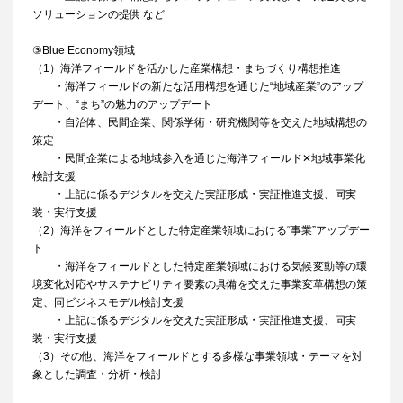
ソリューションの提供 など
③Blue Economy領域
（1）海洋フィールドを活かした産業構想・まちづくり構想推進
・海洋フィールドの新たな活用構想を通じた“地域産業”のアップ
デート、“まち”の魅力のアップデート
・自治体、民間企業、関係学術・研究機関等を交えた地域構想の
策定
・民間企業による地域参入を通じた海洋フィールド✕地域事業化
検討支援
・上記に係るデジタルを交えた実証形成・実証推進支援、同実
装・実行支援
（2）海洋をフィールドとした特定産業領域における“事業”アップデー
ト
・海洋をフィールドとした特定産業領域における気候変動等の環
境変化対応やサステナビリティ要素の具備を交えた事業変革構想の策
定、同ビジネスモデル検討支援
・上記に係るデジタルを交えた実証形成・実証推進支援、同実
装・実行支援
（3）その他、海洋をフィールドとする多様な事業領域・テーマを対
象とした調査・分析・検討