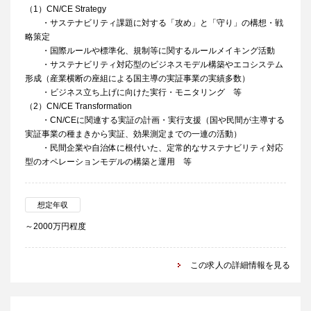
（1）CN/CE Strategy
・サステナビリティ課題に対する「攻め」と「守り」の構想・戦
略策定
・国際ルールや標準化、規制等に関するルールメイキング活動
・サステナビリティ対応型のビジネスモデル構築やエコシステム
形成（産業横断の座組による国主導の実証事業の実績多数）
・ビジネス立ち上げに向けた実行・モニタリング 等
（2）CN/CE Transformation
・CN/CEに関連する実証の計画・実行支援（国や民間が主導する
実証事業の種まきから実証、効果測定までの一連の活動）
・民間企業や自治体に根付いた、定常的なサステナビリティ対応
型のオペレーションモデルの構築と運用 等
想定年収
～2000万円程度
この求人の詳細情報を見る