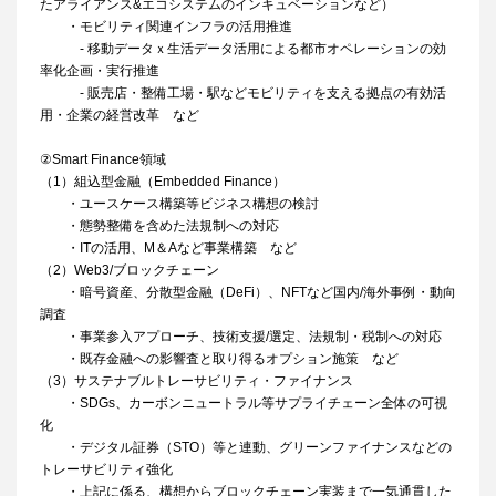
たアライアンス&エコシステムのインキュベーションなど）
・モビリティ関連インフラの活用推進
- 移動データｘ生活データ活用による都市オペレーションの効
率化企画・実行推進
- 販売店・整備工場・駅などモビリティを支える拠点の有効活
用・企業の経営改革 など
②Smart Finance領域
（1）組込型金融（Embedded Finance）
・ユースケース構築等ビジネス構想の検討
・態勢整備を含めた法規制への対応
・ITの活用、M＆Aなど事業構築 など
（2）Web3/ブロックチェーン
・暗号資産、分散型金融（DeFi）、NFTなど国内/海外事例・動向
調査
・事業参入アプローチ、技術支援/選定、法規制・税制への対応
・既存金融への影響査と取り得るオプション施策 など
（3）サステナブルトレーサビリティ・ファイナンス
・SDGs、カーボンニュートラル等サプライチェーン全体の可視
化
・デジタル証券（STO）等と連動、グリーンファイナンスなどの
トレーサビリティ強化
・上記に係る、構想からブロックチェーン実装まで一気通貫した