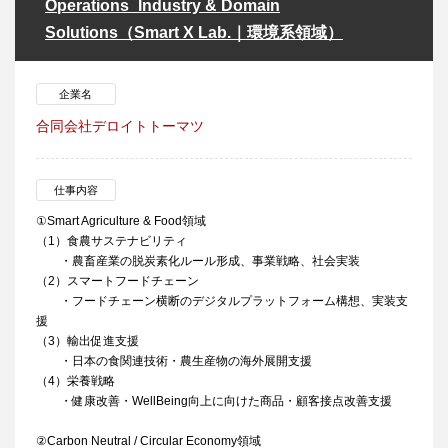
Operations_Industry & Domain
Solutions（Smart X Lab.｜環境系領域）
企業名
合同会社デロイトトーマツ
仕事内容
①Smart Agriculture & Food領域
（1）食農サステナビリティ
・農畜産業の脱炭素化ルール形成、事業戦略、社会実装
（2）スマートフードチェーン
・フードチェーン横断のデジタルプラットフォーム構想、実装支
援
（3）輸出促進支援
・日本の食関連技術・農生産物の海外展開支援
（4）栄養戦略
・健康改善・WellBeing向上に向けた商品・顧客接点改善支援
②Carbon Neutral / Circular Economy領域