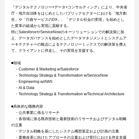
『デジタルテクノロジー×データ×コンサルティング』により、中央省
庁・地方自治体をはじめとしたパブリックセクターにおける「地方創
生」や「行政サービスのDX」、「デジタル社会の実現」を始めとし
た変革の組成から実現に貢献する。
特にSalesforceやServiceNowのキーソリューションでの解決策に加
え、データガバナンスを始めとしたデータマネジメントとシステムア
ーキテクチャーの観点によるテクノロジーミックスでの解決策を携え
て、クライアントに伴走し、その実現を支援する。
■領域
・Customer & Marketing w/Salesforce
・Technology Strategy & Transformation w/ServiceNow
・Engineering w/AWS
・AI & Data
・Technology Strategy & Transformation w/Technical Architecture
■具体的な職務内容
・公共事業に係るリサーチ
・各領域に係る既存技術と最新技術のリサーチおよびデジタル戦略
の立案
・デジタル戦略を基にしたシステム構想策定および計画の立案
・業務改革に向けたアプローチの立案および実行における伴走支援