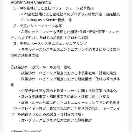
④Smart Value Chain領域
（1）AIを基軸とした全社バリューチェーン変革構想
・AIの全社活用による全社効率化プログラム構想策定・組織構築
・AI Factory as a Service提供 等
（2）品質バリューチェーン改革
・AI等のテクノロジーも活用した開発~生産~販売~保守・メンテ
ナンスまでEnd to Endでの品質向上プロセス刷新
（3）モデルベースシステムズエンジニアリング
・モデルベースシステムズエンジニアリングの考えに基づく製品
開発方法刷新支援
⑤政策渉外（政策・ルール形成）領域
・政策渉外・ロビイング起点における中長期戦略・計画の策定
・政策渉外・ロビイング起点における組織構造・仕組み等の具体
化
・企業優位性等を高める政策・ルールに関する制度案の具体化
・新たな委託事業・補助事業等の創出・獲得に向けた支援
・政策・ルール形成に向けたコミュニケーションプランの具体化
（キープレイヤー特定、政策実現に向けた動き方の設計、キープレイ
ヤーを納得させるための調査・資料等の作成）
・対パブリックビジネス拡大に向けた戦略検討