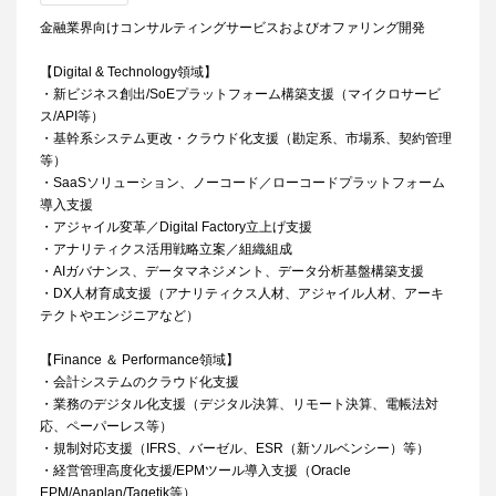
金融業界向けコンサルティングサービスおよびオファリング開発
【Digital & Technology領域】
・新ビジネス創出/SoEプラットフォーム構築支援（マイクロサービ
ス/API等）
・基幹系システム更改・クラウド化支援（勘定系、市場系、契約管理
等）
・SaaSソリューション、ノーコード／ローコードプラットフォーム
導入支援
・アジャイル変革／Digital Factory立上げ支援
・アナリティクス活用戦略立案／組織組成
・AIガバナンス、データマネジメント、データ分析基盤構築支援
・DX人材育成支援（アナリティクス人材、アジャイル人材、アーキ
テクトやエンジニアなど）
【Finance ＆ Performance領域】
・会計システムのクラウド化支援
・業務のデジタル化支援（デジタル決算、リモート決算、電帳法対
応、ペーパーレス等）
・規制対応支援（IFRS、バーゼル、ESR（新ソルベンシー）等）
・経営管理高度化支援/EPMツール導入支援（Oracle
EPM/Anaplan/Tagetik等）