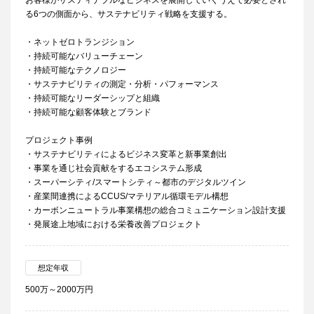
お客様がサスティナブルなビジネスを展開していくうえで必要とされ
る6つの側面から、サステナビリティ戦略を支援する。
・ネットゼロトランジション
・持続可能なバリューチェーン
・持続可能なテクノロジー
・サステナビリティの測定・分析・パフォーマンス
・持続可能なリーダーシップと組織
・持続可能な顧客体験とブランド
プロジェクト事例
・サステナビリティによるビジネス変革と新事業創出
・事業を通じ社会貢献をするエコシステム形成
・スーパーシティ/スマートシティ～都市のデジタルツイン
・産業間連携によるCCUS/マテリアル循環モデル構想
・カーボンニュートラル事業構想の総合コミュニケーション設計支援
・発展途上地域における栄養改善プロジェクト
想定年収
500万～2000万円