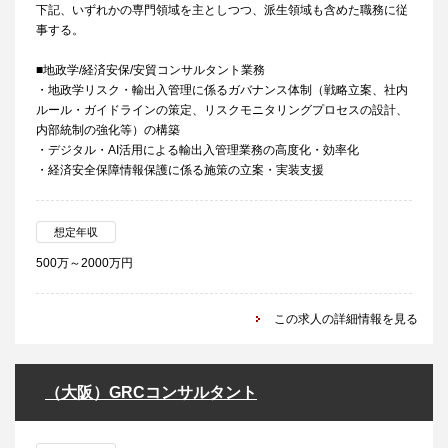
下記、いずれかの専門領域を主としつつ、派生領域も含めた職務に従
事する。
■地政学/経済安保/安貿コンサルタント業務
・地政学リスク・輸出入管理に係るガバナンス体制（戦略立案、社内
ルール・ガイドラインの策定、リスクモニタリングプロセスの設計、
内部統制の強化等）の構築
・デジタル・AI活用による輸出入管理業務の高度化・効率化
・経済安全保障情報保護に係る施策の立案・実装支援
想定年収
500万～2000万円
この求人の詳細情報を見る
（大阪）GRCコンサルタント