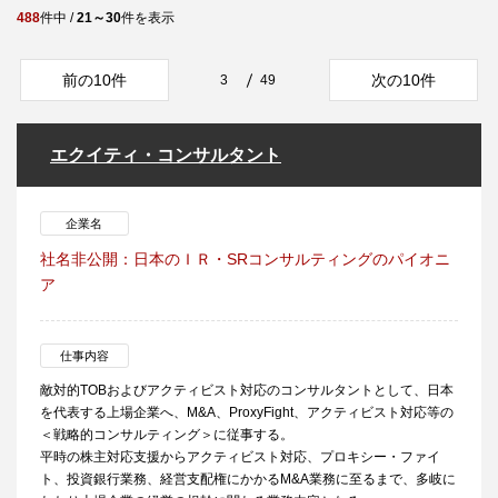
488
件中 /
21～30
件を表示
前の10件
次の10件
3
49
エクイティ・コンサルタント
企業名
社名非公開：日本のＩＲ・SRコンサルティングのパイオニ
ア
仕事内容
敵対的TOBおよびアクティビスト対応のコンサルタントとして、日本
を代表する上場企業へ、M&A、ProxyFight、アクティビスト対応等の
＜戦略的コンサルティング＞に従事する。
平時の株主対応支援からアクティビスト対応、プロキシー・ファイ
ト、投資銀行業務、経営支配権にかかるM&A業務に至るまで、多岐に