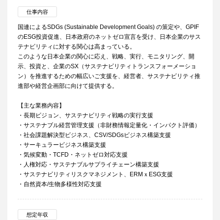
仕事内容
国連によるSDGs (Sustainable Development Goals) の策定や、GPIF
のESG投資促進、日本政府のネットゼロ宣言を受け、日本企業のサス
テナビリティに対する関心は高まっている。
このような日本企業の関心に応え、戦略、実行、モニタリング、開
示、投資と、企業のSX（サステナビリティトランスフォーメーショ
ン）を推進するための幅広いご支援を、経営者、サステナビリティ推
進部や経営企画部に向けて提供する。
【主な業務内容】
・長期ビジョン、サステナビリティ戦略の実行支援
・サステナブル経営管理支援（非財務情報定量化・インパクト評価）
・社会課題解決型ビジネス、CSV/SDGsビジネス構築支援
・サーキュラービジネス構築支援
・気候変動・TCFD・ネットゼロ対応支援
・人権対応・サステナブルサプライチェーン構築支援
・サステナビリティリスクマネジメント、ERMｘESG支援
・自然資本/生物多様性対応支援
想定年収