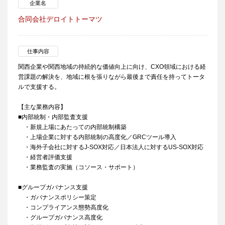
企業名
合同会社デロイトトーマツ
仕事内容
関西企業や関西地域の持続的な価値向上に向け、CXO領域における経
営課題の解決を、地域に根を張りながら最後まで責任を持ってトータ
ルで支援する。
【主な業務内容】
■内部統制・内部監査支援
・新規上場にあたっての内部統制構築
・上場企業に対する内部統制の高度化／GRCツール導入
・海外子会社に対するJ-SOX対応／日本法人に対するUS-SOX対応
・経営者評価支援
・業務監査の実施（コソース・サポート）
■グループガバナンス支援
・ガバナンスポリシー策定
・コンプライアンス態勢高度化
・グループガバナンス高度化