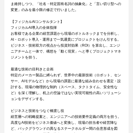
ま維持しつつ、「社名・特定固有名詞の抽象化」と「言い切り型への
変更」のみを最小限の修正で行いました。
【フィジカルAIコンサルタント】
フィジカルAI導入の全体指揮
お客様である企業の経営課題から現場のボトルネックまでを分析し、
AI・ロボット導入・運用まで一気通貫にプロジェクトをけん引する。
ビジネス・技術双方の視点から投資対効果（ROI）を算出し、エンジ
ニアチームと一体で、構想を「動く現実」へと導くプロジェクトマネ
ジメントを担う。
最適な技術の目利きと企画
特定のメーカー製品に縛られず、世界中の最新技術（ロボット、セン
サー、AIモデルなど）から現場の課題に最適な組み合わせを選定・設
計する。現場の物理的な制約（スペース、タクトタイム、安全性な
ど）を深く理解し、机上の空論ではない実現可能性の高いソリューシ
ョンをデザインする。
ビジネスと技術をつなぐ橋渡し役
経営層への戦略提案と、エンジニアへの技術要件定義の両方を担う。
高度なAI技術をビジネス価値へと変換し、現場の担当者や経営陣な
ど、バックグラウンドの異なるステークホルダー間の合意形成を図