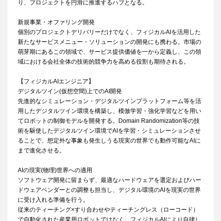
り、プロジェクトを円滑に推進するハブとなる。
新規事業・オファリング開発
個別のプロジェクトデリバリーだけでなく、フィジカルAIを活用した
新たなサービスメニュー・ソリューションの開発にも携わる。市場の
萌芽期にあるこの領域で、サービス提供価値を一から定義し、この領
域における会社全体の技術的競争力を高める役割も期待される。
【フィジカルAIエンジニア】
デジタルツイン(仮想空間)上でのAI開発
先進的なシミュレーション・デジタルツインプラットフォーム等を活
用したデジタルツイン環境を構築し、模倣学習・強化学習などを用い
てロボットの制御モデルを開発する。Domain Randomization等の技
術を駆使したデジタルツイン環境でAIを学習・シミュレーションさせ
ることで、想定外な事象も発生しうる現実の世界でも動作可能なAIに
まで進化させる。
AIの現実(物理)世界への適用
ソフトウェア開発に留まらず、最適なハードウェアを選定およびハー
ドウェアベンダーとの調整も担当し、デジタル環境のAIを現実の世界
に受け入れる準備を行う。
従来のティーチング×すり合わせやティーチングレス（ローコード）
で自動化された産業用ロボットではなく、フィジカルAIにより自律し