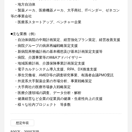
・地方自治体
・製薬メーカ、医療機器メーカ、大手商社、ITベンダー、ゼネコン
等の事業会社
・医療系スタートアップ、ベンチャー企業
■主な業務（例）
・自治体病院の中期計画策定、経営強化プラン策定、経営改善支援
・病院グループの病床再編戦略策定支援
・新病院再整備計画の基本構想及び基本計画策定支援等
・病院、介護事業等のM&Aアドバイザリー
・地域医療計画、介護保険事業計画策定支援
・電子カルテシステム導入支援、RPA、DX推進支援
・厚生労働省、AMED等の調査研究事業、有識者会議PMO受託
・外資系大手製薬企業の市場分析、事業戦略策定
・大手商社の医療市場参入戦略策定
・医療介護領域の調査、データ分析・解析
・健康経営など企業の従業員の健康・生産性向上の支援
・様々な社内プロジェクト 等多数
想定年収