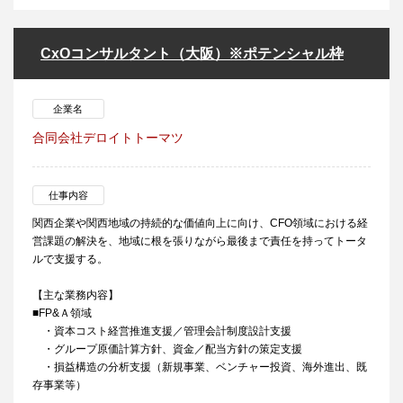
CxOコンサルタント（大阪）※ポテンシャル枠
企業名
合同会社デロイトトーマツ
仕事内容
関西企業や関西地域の持続的な価値向上に向け、CFO領域における経
営課題の解決を、地域に根を張りながら最後まで責任を持ってトータ
ルで支援する。
【主な業務内容】
■FP&Ａ領域
・資本コスト経営推進支援／管理会計制度設計支援
・グループ原価計算方針、資金／配当方針の策定支援
・損益構造の分析支援（新規事業、ベンチャー投資、海外進出、既
存事業等）