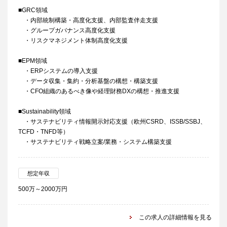
■GRC領域
・内部統制構築・高度化支援、内部監査伴走支援
・グループガバナンス高度化支援
・リスクマネジメント体制高度化支援
■EPM領域
・ERPシステムの導入支援
・データ収集・集約・分析基盤の構想・構築支援
・CFO組織のあるべき像や経理財務DXの構想・推進支援
■Sustainability領域
・サステナビリティ情報開示対応支援（欧州CSRD、ISSB/SSBJ、
TCFD・TNFD等）
・サステナビリティ戦略立案/業務・システム構築支援
想定年収
500万～2000万円
この求人の詳細情報を見る