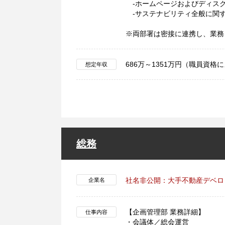
-ホームページおよびディスク
-サステナビリティ全般に関す
※両部署は密接に連携し、業務
686万～1351万円（職員資格
想定年収
総務
社名非公開：大手不動産デベロ
企業名
【企画管理部 業務詳細】
仕事内容
・会議体／総会運営