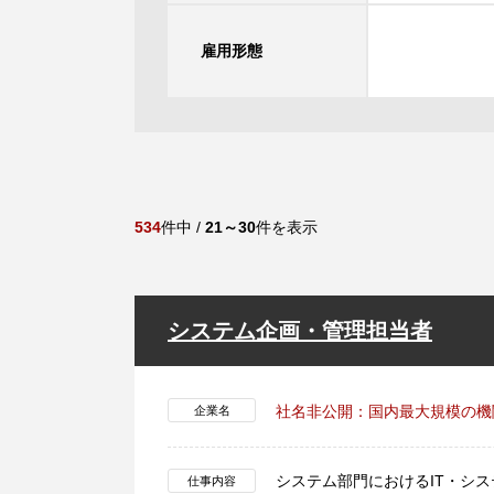
雇用形態
534
件中 /
21～30
件を表示
システム企画・管理担当者
社名非公開：国内最大規模の機
企業名
システム部門におけるIT・シ
仕事内容