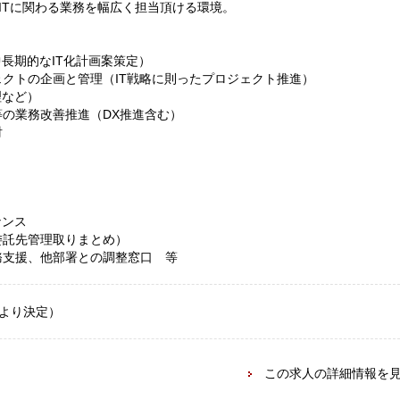
ITに関わる業務を幅広く担当頂ける環境。
長期的なIT化計画案策定）
クトの企画と管理（IT戦略に則ったプロジェクト推進）
理など）
の業務改善推進（DX推進含む）
討
ナンス
委託先管理取りまとめ）
務支援、他部署との調整窓口 等
により決定）
この求人の詳細情報を