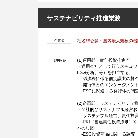
サステナビリティ推進業務
社名非公開：国内最大規模の機
企業名
(1)運用部 責任投資推進室
仕事内容
・運用会社として行うスチュワ
ESG分析、等）を担当する。
-議決権に係る個別議案の賛否
-発行体とのエンゲージメン
-ESGに関連する発行体の調
(2)企画部 サステナビリティ
・全社的なサステナブル経営お
-サステナブル経営、責任投資
-PRI（国連責任投資原則）や
への対応
-ESG投資商品に関する調査