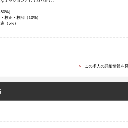
主なミッションとして取り組む。
80%）
・校正・校閲（10%）
進（5%）
この求人の詳細情報を
務